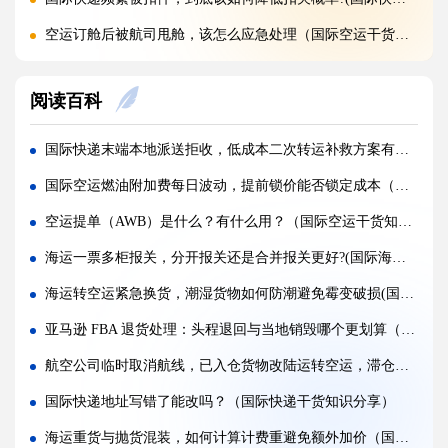
空运订舱后被航司甩舱，该怎么应急处理（国际空运干货知识分享）
空运货物派送失败，包裹会被如何处置?（不清楚的外贸人看过来）
阅读百科
加急国际空运真的能提速，靠谱吗?(国际空运干货知识分享)
FBA 空运出现丢件破损，理赔流程怎么走（国际空运干货知识分享）
国际快递末端本地派送拒收，低成本二次转运补救方案有哪些（国际快递干货知识分享）
FBA 空运头程该怎么挑选靠谱物流货代（国际空运干货知识分享）
国际空运燃油附加费每日波动，提前锁价能否锁定成本（国际空运干货知识分享）
FBA 空运货物超重超尺寸会产生哪些附加费?(不清楚的亚马逊卖家看过来)
空运提单（AWB）是什么？有什么用？（国际空运干货知识分享）
亚马逊 FBA 空运，空派和纯空运该怎么选择?(不清楚的亚马逊卖家看过来)
海运一票多柜报关，分开报关还是合并报关更好?(国际海运干货知识分享)
空运货物被海关布控，如何快速提交材料申诉（国际空运干货知识分享）
海运转空运紧急换货，潮湿货物如何防潮避免霉变破损(国际物流干货知识分享)
实木包装走国际空运必须做熏蒸热处理吗（国际空运干货知识分享）
亚马逊 FBA 退货处理：头程退回与当地销毁哪个更划算（跨境电商卖家请注意）
国际空运低申报被海关查到，罚款比例是多少?(国际空运干货知识分享)
航空公司临时取消航线，已入仓货物改陆运转空运，滞仓成本承担划分标准（国际空运干货知识分享）
国际空运的运单有什么作用，包含哪些关键信息（国际空运干货知识分享）
国际快递地址写错了能改吗？（国际快递干货知识分享）
海运重货与抛货混装，如何计算计费重避免额外加价（国际海运干货知识分享）