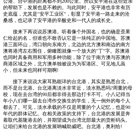
公港、台中港的距离都不到200公里。所以安平港在这些近亲
的帮助下，发展也是不赖的。与此同时，安平港也非常有历
史底蕴，尤其是"安平工业区"，彰显了安平港一路走来的沧
桑感，也记录了安平港的辛酸史和一代人的成长史。
接来下再说说苏澳港。听着像个外国名，也的确是歪果
仁给起的名，但谁也不敢否认它是一块纯正的中国地。苏澳
港三面环山，湾口朝向东南方，北边的北方澳和南边的南方
澳将港湾左右围住，俯瞰图就像一个放大的"丁"字。苏澳港
也同时具备商用和军用多种功能，除了位于南方澳与苏澳的
商港区域之外，北方澳单独被设为为军港区。可见地儿虽
小，但未来也同样可期啊!
接下来说说大家耳熟能详的台北港，其实是熟悉台北，
而不是台北港。台北港离淡水非常近，淡水熟悉吗?周董的母
校，现在去台湾的90后都非得去那边打卡不可。小八记得当
年小八们哪一届去台湾作交换生的学生，无一例外的每个人
都去了。可见，淡水承载的不仅是周董的个人记忆，也是90
年代的群体记忆。在相关政策的支持下，台北港的发展是奔
着取代基隆港去的，并期望成为台湾北部最大的货柜码头。
让咱们来给台北港的发展呐喊助威吧。台北港，奥利给!