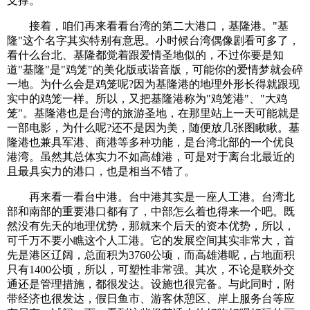
支撑。
接着，咱们再来看看台湾的第二大港口，基隆港。"基
隆"这个名字其实特别有意思。小时候台湾偶像剧看可多了，
看什么台北、基隆都觉着跟爱情圣地似的，不过你要是知
道"基隆"是"鸡笼"的美化版或谐音版，可能你的爱情梦就会碎
一地。为什么会是鸡笼呢?因为基隆港的地理外形长得就跟现
实中的鸡笼一样。所以，又把基隆港称为"鸡笼港"、"大鸡
笼"。基隆港也是台湾的旅游圣地，在那里站上一天可能就是
一部电影，为什么呢?还不是因为美，随便放几张图瞅瞅。基
隆港也兼具军港、商港等多种功能，是台湾北部的一个优良
港湾。虽然其总体实力不如高雄港，可是对于离台北最近的
且最具实力的港口，也是相当不错了。
再来看一看台中港。台中港其实是一座人工港。台湾北
部和南部的重要港口都有了，中部怎么着也得来一个吧。既
然没有先天的地理优势，那就来个后天的资本优势，所以，
可千万不要小瞧这个人工港。它的发展空间其实非常大，首
先是港区辽阔，总面积为3760公顷，而高雄港呢，占地面积
只有1400公顷，所以，可塑性非常强。其次，不论是联外交
通还是管理措施，都很发达。设施也很完备。与此同时，附
带经济也很发达，假日鱼市、游客休憩区、岸上服务台等应