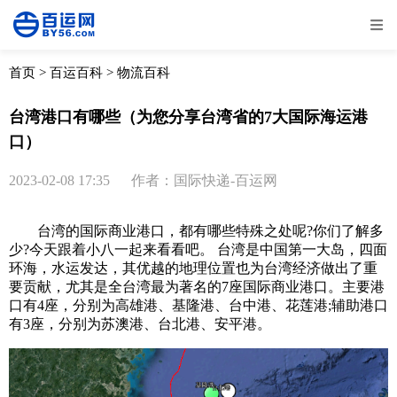
全部
物流资讯
电商资讯
物流百科
首页
>
百运百科
>
物流百科
外贸百科
外贸经验
邮寄经验
重要公告
台湾港口有哪些（为您分享台湾省的7大国际海运港
口）
取消
确定
2023-02-08 17:35
作者：国际快递-百运网
台湾的国际商业港口，都有哪些特殊之处呢?你们了解多
少?今天跟着小八一起来看看吧。 台湾是中国第一大岛，四面
环海，水运发达，其优越的地理位置也为台湾经济做出了重
要贡献，尤其是全台湾最为著名的7座国际商业港口。主要港
口有4座，分别为高雄港、基隆港、台中港、花莲港;辅助港口
有3座，分别为苏澳港、台北港、安平港。