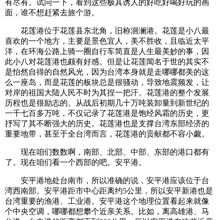
有尽有。试问一下，看到这些极其诱人的好吃好喝好玩的画
面，谁不想赶紧去旅个游。
花莲港位于花莲县东北角，旧称洄澜港。花莲是小八最
喜欢的一个地方，主要是景色宜人，美不胜收，且临近太平
洋，在环海公路上骑一圈自行车简直是人生最美妙的事，因
此小八对花莲港也颇有好感。但是让花莲闻名于世的其实不
是怡然自得的自然风光，因为台湾本身就是走哪哪都美的这
么一座岛，而是花莲的板块总是很骚动，导致地震频发，让
对岸的祖国大陆人民不时为其捏一把汗。花莲港的整个发展
历程也是很励志的。从战后初期几十万吨装卸量到新世纪的
一千七百多万吨，不仅记录了花莲港是饱经风霜的历史，更
抒写了其不断强大的历史。花莲港也是支撑台湾东部经济的
重要地带，甚至于全台湾而言，花莲港的贡献都不容小觑。
现在咱们数数啊，南部、北部、中部、东部的港口都有
了。现在咱们看一个西部的吧。安平港。
安平港地处台南市，所以准确的说，安平港应该位于台
湾西南部。安平港距市中心距离约5公里，所以安平新港也是
台湾重要的渔港、工业港。安平港这个地理位置看起来就像
个中央空调，哪哪都想攀个近亲关系。比如，离高雄港、马