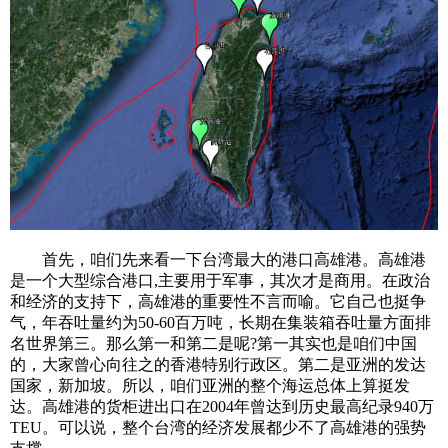
首先，咱们先来看一下台湾最大的港口高雄港。高雄港
是一个大型综合港口,主要用于军事，其次才是商用。在政治
和经济的支持下，高雄港的重要性不言而喻。它自己也挺争
气，年吞吐量约为50-60百万吨，长期在集装箱吞吐量方面排
名世界第三。那么第一和第二是呢?第一其实也是咱们中国
的，大家曾心向往之的香港特别行政区。第二是亚洲的发达
国家，新加坡。所以，咱们亚洲的整个海运总体上算挺发
达。高雄港的货柜进出口在2004年曾达到历史最高纪录940万
TEU。可以说，整个台湾的经济发展都少不了高雄港的强势