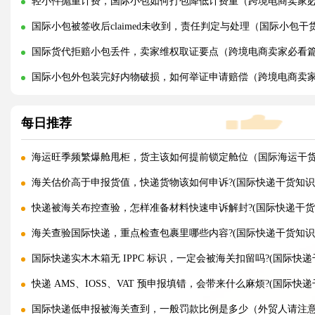
轻小件抛重计费，国际小包如何打包降低计费重（跨境电商卖家
国际小包被签收后claimed未收到，责任判定与处理（国际小包干
国际货代拒赔小包丢件，卖家维权取证要点（跨境电商卖家必看
国际小包外包装完好内物破损，如何举证申请赔偿（跨境电商卖
每日推荐
海运旺季频繁爆舱甩柜，货主该如何提前锁定舱位（国际海运干
海关估价高于申报货值，快递货物该如何申诉?(国际快递干货知识
快递被海关布控查验，怎样准备材料快速申诉解封?(国际快递干货
海关查验国际快递，重点检查包裹里哪些内容?(国际快递干货知识
国际快递实木木箱无 IPPC 标识，一定会被海关扣留吗?(国际快递
快递 AMS、IOSS、VAT 预申报填错，会带来什么麻烦?(国际快
国际快递低申报被海关查到，一般罚款比例是多少（外贸人请注