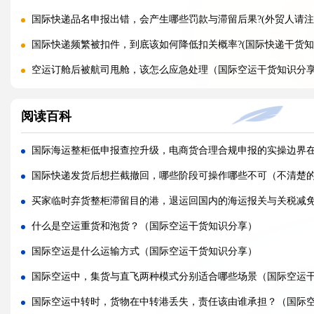
国际快递品名申报出错，会产生哪些罚款与滞留后果?(外贸人请注
国际快递频繁被扣件，到底该如何降低扣关概率?(国际快递干货知
空运订舱后被航司甩舱，该怎么应急处理（国际空运干货知识分
空运货物派送失败，包裹会被如何处置?（不清楚的外贸人看过来
阅读百科
加急国际空运真的能提速，靠谱吗?(国际空运干货知识分享)
FBA 空运出现丢件破损，理赔流程怎么走（国际空运干货知识分
国际海运整柜低申报查控升级，电商货合理合规申报的实操边界
FBA 空运头程该怎么挑选靠谱物流货代（国际空运干货知识分享
国际快递发货后想拦截撤回，哪些阶段可操作哪些不可（不清楚
FBA 空运货物超重超尺寸会产生哪些附加费?(不清楚的亚马逊卖家
买家临时弃货整柜滞留目的港，退运回国内的海运报关与关税减
亚马逊 FBA 空运，空派和纯空运该怎么选择?(不清楚的亚马逊卖
什么是空运重货和泡货？（国际空运干货知识分享）
空运货物被海关布控，如何快速提交材料申诉（国际空运干货知
国际空运是什么运输方式（国际空运干货知识分享）
实木包装走国际空运必须做熏蒸热处理吗（国际空运干货知识分
国际空运中，集货与直飞两种模式分别适合哪些场景（国际空运
国际空运低申报被海关查到，罚款比例是多少?(国际空运干货知识
国际空运中转时，货物在中转港丢失，责任该由谁承担？（国际