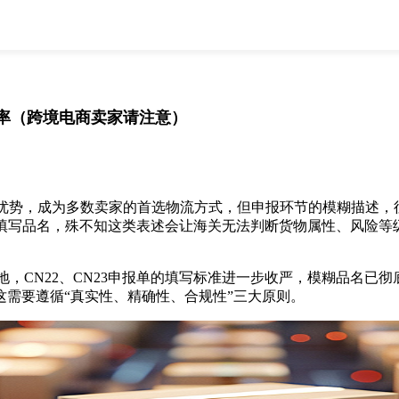
全部
物流资讯
电商资讯
物流百科
外贸百科
外贸经验
邮寄经验
重要公告
率（跨境电商卖家请注意）
取消
确定
势，成为多数卖家的首选物流方式，但申报环节的模糊描述，往
s(货物)”等笼统词汇填写品名，殊不知这类表述会让海关无法判断货物属
地，CN22、CN23申报单的填写标准进一步收严，模糊品名
这需要遵循“真实性、精确性、合规性”三大原则。