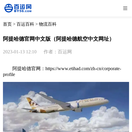
全部
物流资讯
电商资讯
物流百科
首页
>
百运百科
>
物流百科
外贸百科
外贸经验
邮寄经验
重要公告
阿提哈德官网中文版（阿提哈德航空中文网址）
取消
确定
2023-01-13 12:10
作者：百运网
阿提哈德官网：https://www.etihad.com/zh-cn/corporate-
profile