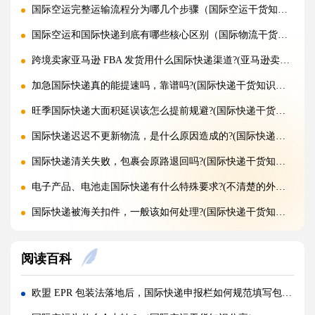
国际空运完整运输流程分为哪几个步骤（国际空运干货知识分享）
国际空运和国际快递到底有哪些核心区别（国际物流干货知识分享）
跨境卖家亚马逊 FBA 发货用什么国际快递渠道?(亚马逊卖家必看篇)
加急国际快递真的能提速吗，靠谱吗?(国际快递干货知识分享)
旺季国际快递大面积延误该怎么提前规避?(国际快递干货知识分享)
国际快递迟迟不更新物流，是什么原因造成的?(国际快递干货知识分享)
国际快递清关失败，包裹会原路退回吗?(国际快递干货知识分享)
电子产品、电池走国际快递有什么特殊要求?(不清楚的外贸人看过来)
国际快递被海关扣件，一般该如何处理?(国际快递干货知识分享)
国际快递首重续重是什么意思，该怎么理解?(国际快递干货知识分享)
阅读百科
不同国家国际快递报价差距为什么这么大?(国际快递干货知识分享)
国际快递运费是怎么计算的，体积重怎么核算?(国际快递干货知识分享)
欧盟 EPR 包装法落地后，国际快递申报栏如何规范填写包装信息(国际空运干货知识分享)
国际快递可以寄哪些国家，偏远地区能派送吗（国际快递干货知识分享）