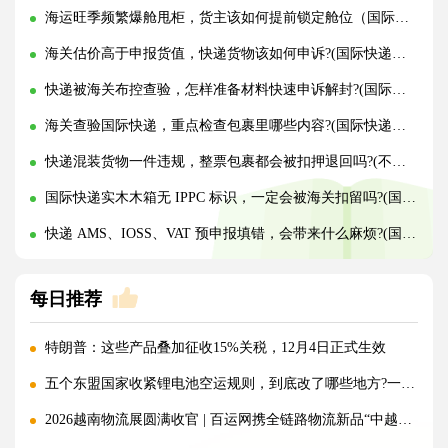
海运旺季频繁爆舱甩柜，货主该如何提前锁定舱位（国际海运干货知识分享）
海关估价高于申报货值，快递货物该如何申诉?(国际快递干货知识分享)
快递被海关布控查验，怎样准备材料快速申诉解封?(国际快递干货知识分享)
海关查验国际快递，重点检查包裹里哪些内容?(国际快递干货知识分享)
快递混装货物一件违规，整票包裹都会被扣押退回吗?(不清楚的外贸人看过来)
国际快递实木木箱无 IPPC 标识，一定会被海关扣留吗?(国际快递干货知识分享)
快递 AMS、IOSS、VAT 预申报填错，会带来什么麻烦?(国际快递干货知识分享)
每日推荐
特朗普：这些产品叠加征收15%关税，12月4日正式生效
五个东盟国家收紧锂电池空运规则，到底改了哪些地方?一文讲清!
2026越南物流展圆满收官 | 百运网携全链路物流新品“中越美专线”强势出圈！