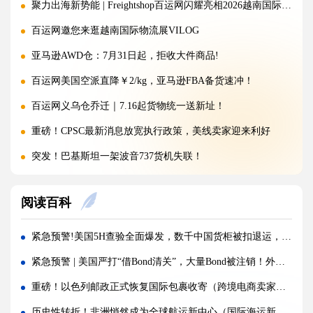
聚力出海新势能 | Freightshop百运网闪耀亮相2026越南国际物流展
百运网邀您来逛越南国际物流展VILOG
亚马逊AWD仓：7月31日起，拒收大件商品!
百运网美国空派直降￥2/kg，亚马逊FBA备货速冲！
百运网义乌仓乔迁｜7.16起货物统一送新址！
重磅！CPSC最新消息放宽执行政策，美线卖家迎来利好
突发！巴基斯坦一架波音737货机失联！
警惕！违规罚10万美金/箱，出货前必看！
阅读百科
海运价格九连涨，外贸企业称一周一涨扛不住!
警报!美国海关连发四道“封杀令”，你的货还能顺利进美国吗?
紧急预警!美国5H查验全面爆发，数千中国货柜被扣退运，跨境卖家如何破局？
百运网邀您来上海双年展逛展领钱啦！
紧急预警 | 美国严打“借Bond清关”，大量Bond被注销！外贸人保命指南速存
百运网端午假期不打烊，各仓收发货安排速看！
重磅！以色列邮政正式恢复国际包裹收寄（跨境电商卖家请注意）
高光时刻 | 百运网携“稳达美国”系列产品闪耀亮相2026赛狐ERP跨境AI增长峰会
历史性转折！非洲悄然成为全球航运新中心（国际海运新闻资讯）