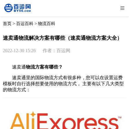
全部
物流资讯
电商资讯
物流百科
首页
>
百运百科
>
物流百科
外贸百科
外贸经验
邮寄经验
重要公告
速卖通物流解决方案有哪些（速卖通物流方案大全）
取消
确定
2022-12-30 15:26
作者：百运网
速卖通
物流方案有哪些？
速卖通里的
国际物流
方式有很多种，您可以在设置运费
模板时自行选择想要使用的物流方式， 主要有以下几大类型
的物流方式：