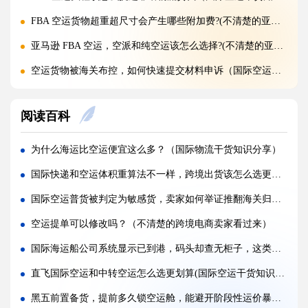
FBA 空运货物超重超尺寸会产生哪些附加费?(不清楚的亚马逊卖家看过来)
亚马逊 FBA 空运，空派和纯空运该怎么选择?(不清楚的亚马逊卖家看过来)
空运货物被海关布控，如何快速提交材料申诉（国际空运干货知识分享）
实木包装走国际空运必须做熏蒸热处理吗（国际空运干货知识分享）
阅读百科
国际空运低申报被海关查到，罚款比例是多少?(国际空运干货知识分享)
国际空运的运单有什么作用，包含哪些关键信息（国际空运干货知识分享）
为什么海运比空运便宜这么多？（国际物流干货知识分享）
国内哪些港口是国际空运主流始发机场（国际空运干货知识分享）
国际快递和空运体积重算法不一样，跨境出货该怎么选更省运费（跨境电商卖家请注意）
什么是泡货、重货，国际空运分别怎么定价（国际空运干货知识分享）
国际空运普货被判定为敏感货，卖家如何举证推翻海关归类（不清楚的跨境电商卖家请注意）
国际空运直达与中转航班，该如何选择（不清楚的外贸人看过来）
空运提单可以修改吗？（不清楚的跨境电商卖家看过来）
国际空运客机和全货机分别适合运什么货物（国际空运干货知识分享）
国际海运船公司系统显示已到港，码头却查无柜子，这类失踪柜如何找回（国际海运干货知识分享）
国际空运直达与中转航班，该如何选择（国际快递干货知识分享）
直飞国际空运和中转空运怎么选更划算(国际空运干货知识分享)
国际空运完整运输流程分为哪几个步骤（国际空运干货知识分享）
黑五前置备货，提前多久锁空运舱，能避开阶段性运价暴涨（国际空运干货知识分享）