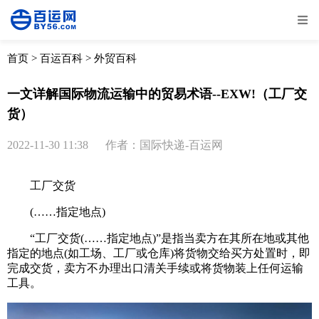
全部
物流资讯
电商资讯
物流百科
首页
>
百运百科
>
外贸百科
外贸百科
外贸经验
邮寄经验
重要公告
一文详解国际物流运输中的贸易术语--EXW!（工厂交
货）
取消
确定
2022-11-30 11:38
作者：国际快递-百运网
工厂交货
(……指定地点)
“工厂交货(……指定地点)”是指当卖方在其所在地或其他
指定的地点(如工场、工厂或仓库)将货物交给买方处置时，即
完成交货，卖方不办理出口清关手续或将货物装上任何运输
工具。