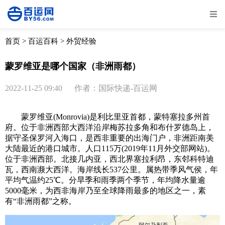
全部
物流资讯
电商资讯
物流百科
首页
>
百运百科
>
外贸经验
外贸百科
外贸经验
邮寄经验
重要公告
蒙罗维亚是哪个国家（非洲雨都）
取消
确定
2022-11-25 09:40
作者：国际快递-百运网
蒙罗维亚(Monrovia)是利比里亚首都，蒙特塞拉多州首
府。位于非洲西部大西洋沿岸梅苏拉多角和布什罗德岛上，
据守圣保罗河入海口，是西非重要的出海门户，非洲距南美
大陆最近的港口城市。人口115万(2019年11月外交部网站)。
位于非洲西部。北接几内亚，西北界塞拉利昂，东邻科特迪
瓦，西南濒大西洋。海岸线长537公里。属热带季风气侯，年
平均气温约25℃。分旱季和雨季两个季节，年均降水量逾
5000毫米，为西非海岸乃至全球降雨最多的地区之一，素
有“非洲雨都”之称。