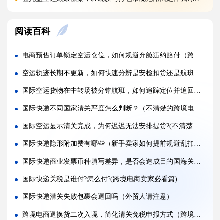
亚马逊新规落地，空运带电产品入仓有哪些新增限制?(亚马逊卖家请注意)
阅读百科
多国中转空运，过境海关查验该如何配合举证（国际空运干货知识分享）
多 SKU 混装托盘空运，如何装箱能减少亚马逊人工分拣拉长上架时长?(国际空运干货知识分享)
电商预售订单锁定空运仓位，如何规避弃舱违约赔付（跨境物流干货知识分享）
国际空运低申报被海关预警，第一次预警还有哪些补救放行办法(外贸人请注意)
空运轨迹长期不更新，如何快速分辨是安检扣货还是航班延误（不清楚的跨境电商卖家请注意）
美国 5106 备案不全，空派货物一定会被扣吗?(不清楚的跨境电商卖家看过来)
国际空运货物在中转场被分错航班，如何追踪定位并追回原线路（国际空运干货知识分享）
亚马逊入仓排队，空派如何缩短上架等待时间?(亚马逊卖家必看篇)
国际快递不同国家清关严度怎么判断？（不清楚的跨境电商卖家看过来）
跨境电商 FBA 空运，自主 VAT 清关和集体包税清关分别适配什么场景（亚马逊卖家请注意）
国际空运显示清关完成，为何迟迟无法安排提货?(不清楚的外贸人看过来)
凌晨落地的红眼航班空运，末端机场分拣会额外拉长多久派送时效?(不清楚的外贸人看过来)
国际快递隐形附加费有哪些（新手卖家如何提前规避乱扣费）
国际空运附加费有哪些（燃油、安检、操作费一览）
国际快递商业发票币种填写差异，是否会造成目的国海关估值分歧（跨境卖家请注意）
国际空运运价经常波动（影响空运价格的核心因素）
国际快递关税是谁付?怎么付?(跨境电商卖家必看篇)
国际快递清关失败包裹会退回吗（外贸人请注意）
跨境电商退换货二次入境，简化清关免税申报方式（跨境电商卖家必看篇）