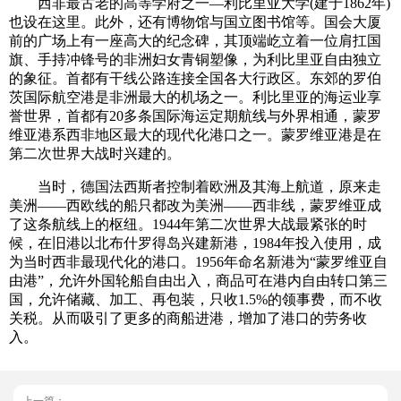
西非最古老的高等学府之一—利比里亚大学(建于1862年)
也设在这里。此外，还有博物馆与国立图书馆等。国会大厦
前的广场上有一座高大的纪念碑，其顶端屹立着一位肩扛国
旗、手持冲锋号的非洲妇女青铜塑像，为利比里亚自由独立
的象征。首都有干线公路连接全国各大行政区。东郊的罗伯
茨国际航空港是非洲最大的机场之一。利比里亚的海运业享
誉世界，首都有20多条国际海运定期航线与外界相通，蒙罗
维亚港系西非地区最大的现代化港口之一。蒙罗维亚港是在
第二次世界大战时兴建的。
当时，德国法西斯者控制着欧洲及其海上航道，原来走
美洲——西欧线的船只都改为美洲——西非线，蒙罗维亚成
了这条航线上的枢纽。1944年第二次世界大战最紧张的时
候，在旧港以北布什罗得岛兴建新港，1984年投入使用，成
为当时西非最现代化的港口。1956年命名新港为“蒙罗维亚自
由港”，允许外国轮船自由出入，商品可在港内自由转口第三
国，允许储藏、加工、再包装，只收1.5%的领事费，而不收
关税。从而吸引了更多的商船进港，增加了港口的劳务收
入。