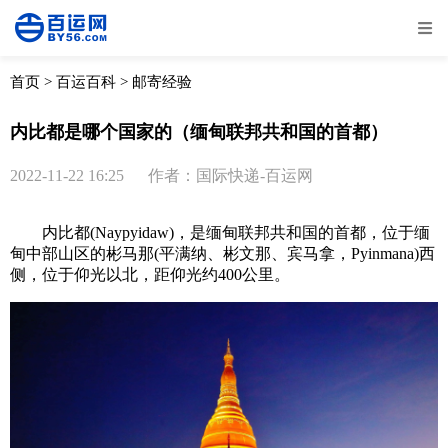
全部
物流资讯
电商资讯
物流百科
首页
>
百运百科
>
邮寄经验
外贸百科
外贸经验
邮寄经验
重要公告
内比都是哪个国家的（缅甸联邦共和国的首都）
取消
确定
2022-11-22 16:25
作者：国际快递-百运网
内比都(Naypyidaw)，是缅甸联邦共和国的首都，位于缅
甸中部山区的彬马那(平满纳、彬文那、宾马拿，Pyinmana)西
侧，位于仰光以北，距仰光约400公里。