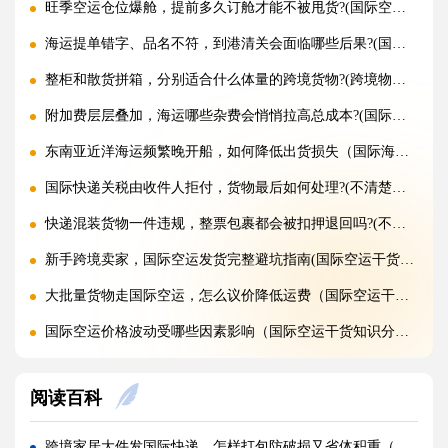
旺季空运仓位爆舱，提前多久订舱才能不被甩货?(国际空运干货知识分享)
海运提单错字、品名不符，到港清关会面临哪些后果?(国际海运干货知识分享)
整柜和散货拼箱，分别适合什么体量的跨境货物?(跨境物流干货知识分享)
附加费层层叠加，海运哪些杂费会悄悄拉高总成本?(国际海运干货知识分享)
东南亚近洋海运频繁晚开船，如何降低出货损失（国际海运干货知识分享）
国际快递关税由收件人拒付，货物最后如何处理?(不清楚的外贸人看过来)
快递混装货物一件违规，整票包裹都会被扣押退回吗?(不清楚的外贸人看过来)
新手跨境卖家，国际空运发货完整避坑指南(国际空运干货知识分享)
大批量货物走国际空运，怎么议价降低运费（国际空运干货知识分享）
国际空运价格波动受哪些因素影响（国际空运干货知识分享）
旺季国际空运大面积排仓，如何提前规避延误?(国际空运干货知识分享)
阅读百科
美东和美西 FBA 仓库，空运航线怎么规划更划算?(国际空运干货知识分享)
欧洲 FBA 空运，IOSS 和 VAT 该如何合规申报（国际空运干货知识分享）
跨境家居大件发国际快递，怎样打包防破损又省体积重（国际快递干货知识分享）