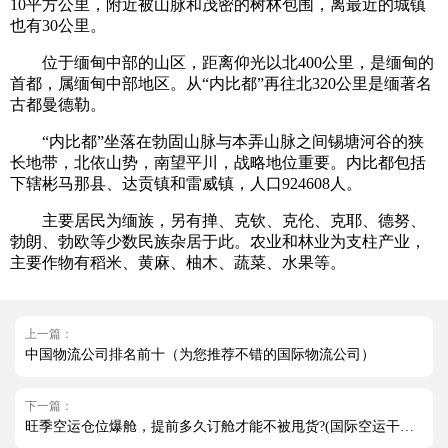
10平方公里，附近被山脉和茂密的树林包围，离最近的城镇
也有30公里。
位于缅甸中部的山区，距离仰光以北400公里，是缅甸的
首都，属缅甸中部地区。从“内比都”再往北320公里是缅著名
古都曼德勒。
“内比都”坐落在勃固山脉与本弄山脉之间锡塘河谷的狭
长地带，北依山势，南望平川，战略地位重要。内比都包括
下辖彬马那县、达贡镇和雷威镇，人口924608人。
主要居民为缅族，另有掸、克钦、克伦、克耶、德努、
勃朗、勃欧等少数民族杂居于此。农业和林业为支柱产业，
主要作物有稻米、黄麻、柚木、蔬菜、水果等。
上一篇：
中国物流公司排名前十（为您推荐不错的国际物流公司）
下一篇：
旺季空运仓位爆舱，提前多久订舱才能不被甩货?(国际空运干货知识分享)