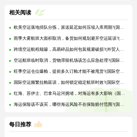
相关阅读
欧美空运落地排队分拣，派送延迟如何压缩入库周期?(国际空运干货知识分享)
雨季大雾航班大面积取消，备货如何规划避开空运延误?(国际空运干货知识分享)
跨境空运航程颠簸，高易碎品如何包装规避破损?(外贸人必看篇)
空运航班临时取消，货物滞留机场该怎么应急处理?(国际空运干货知识分享)
旺季空运仓位爆舱，提前多久订舱才能不被甩货?(国际空运干货知识分享)
国际空运频繁拉舱延误，如何锁定稳定航班时效?(国际空运干货知识分享)
红海、苏伊士、巴拿马运河拥堵，对海运有多大影响（国际海运干货知识分享）
海运保险该不该买，哪些海运风险不在保险赔付范围?(国际海运干货知识分享)
每日推荐