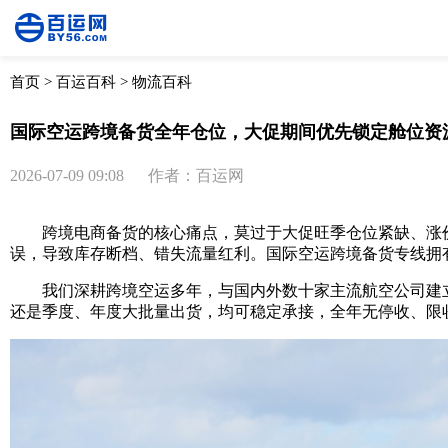
首页
>
百运百科
>
物流百科
国际空运跨境备货全年仓位，大促期间优先锁定舱位资
2026-07-09 09:08
作者：百运网
跨境电商备货的核心痛点，莫过于大促旺季仓位紧缺、涨价抢舱
误，导致库存断档、错失流量红利。国际空运跨境备货专线拥
我们深耕跨境空运多年，与国内外数十家主流航空公司建立
还是季度、年度大批量出货，均可稳定承接，全年无停收、限