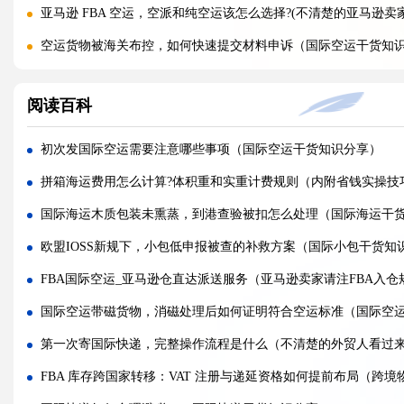
亚马逊 FBA 空运，空派和纯空运该怎么选择?(不清楚的亚马逊卖
空运货物被海关布控，如何快速提交材料申诉（国际空运干货知
实木包装走国际空运必须做熏蒸热处理吗（国际空运干货知识分
阅读百科
国际空运低申报被海关查到，罚款比例是多少?(国际空运干货知识
国际空运的运单有什么作用，包含哪些关键信息（国际空运干货
初次发国际空运需要注意哪些事项（国际空运干货知识分享）
国内哪些港口是国际空运主流始发机场（国际空运干货知识分享
拼箱海运费用怎么计算?体积重和实重计费规则（内附省钱实操技
什么是泡货、重货，国际空运分别怎么定价（国际空运干货知识
国际海运木质包装未熏蒸，到港查验被扣怎么处理（国际海运干
国际空运直达与中转航班，该如何选择（不清楚的外贸人看过来
欧盟IOSS新规下，小包低申报被查的补救方案（国际小包干货知
国际空运客机和全货机分别适合运什么货物（国际空运干货知识
FBA国际空运_亚马逊仓直达派送服务（亚马逊卖家请注FBA入仓
国际空运直达与中转航班，该如何选择（国际快递干货知识分享
国际空运带磁货物，消磁处理后如何证明符合空运标准（国际空
国际空运完整运输流程分为哪几个步骤（国际空运干货知识分享
第一次寄国际快递，完整操作流程是什么（不清楚的外贸人看过
国际空运和国际快递到底有哪些核心区别（国际物流干货知识分
FBA 库存跨国家转移：VAT 注册与递延资格如何提前布局（跨