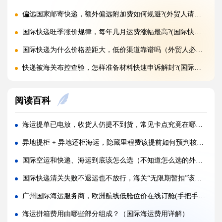
偏远国家邮寄快递，额外偏远附加费如何规避?(外贸人请注意)
国际快递旺季涨价规律，每年几月运费涨幅最高?(国际快递干货知识分享)
国际快递为什么价格差距大，低价渠道靠谱吗（外贸人必看篇）
快递被海关布控查验，怎样准备材料快速申诉解封?(国际快递干货知识分享)
海关查验国际快递，重点检查包裹里哪些内容?(国际快递干货知识分享)
阅读百科
国际快递实木木箱无 IPPC 标识，一定会被海关扣留吗?(国际快递干货知识分享)
快递 AMS、IOSS、VAT 预申报填错，会带来什么麻烦?(国际快递干货知识分享)
海运提单已电放，收货人仍提不到货，常见卡点究竟在哪（国际海运干货知识分享）
国际快递低申报被海关查到，一般罚款比例是多少（外贸人请注意）
异地提柜 + 异地还柜海运，隐藏里程费该提前如何预判核算（国际海运干货知识分享）
国际快递品名申报出错，会产生哪些罚款与滞留后果?(外贸人请注意)
国际空运和快递、海运到底该怎么选（不知道怎么选的外贸人看过来）
国际快递频繁被扣件，到底该如何降低扣关概率?(国际快递干货知识分享)
国际快递清关失败不退运也不放行，海关“无限期暂扣”该怎么办（不清楚的跨境电商卖家看过来）
空运订舱后被航司甩舱，该怎么应急处理（国际空运干货知识分享）
广州国际海运服务商，欧洲航线低舱位价在线订舱(手把手教你省海运费)
空运货物派送失败，包裹会被如何处置?（不清楚的外贸人看过来）
海运拼箱费用由哪些部分组成？（国际海运费用详解）