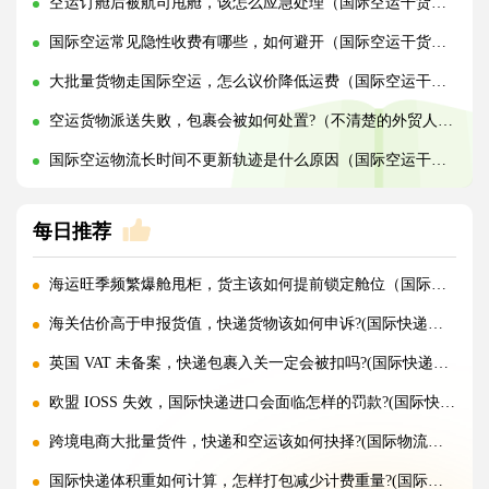
空运订舱后被航司甩舱，该怎么应急处理（国际空运干货知识分享）
国际空运常见隐性收费有哪些，如何避开（国际空运干货知识分享）
大批量货物走国际空运，怎么议价降低运费（国际空运干货知识分享）
空运货物派送失败，包裹会被如何处置?（不清楚的外贸人看过来）
国际空运物流长时间不更新轨迹是什么原因（国际空运干货知识分享）
每日推荐
海运旺季频繁爆舱甩柜，货主该如何提前锁定舱位（国际海运干货知识分享）
海关估价高于申报货值，快递货物该如何申诉?(国际快递干货知识分享)
英国 VAT 未备案，快递包裹入关一定会被扣吗?(国际快递干货知识分享)
欧盟 IOSS 失效，国际快递进口会面临怎样的罚款?(国际快递干货知识分享)
跨境电商大批量货件，快递和空运该如何抉择?(国际物流干货知识分享)
国际快递体积重如何计算，怎样打包减少计费重量?(国际快递干货知识分享)