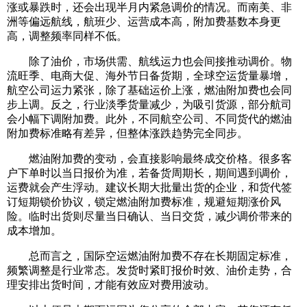
涨或暴跌时，还会出现半月内紧急调价的情况。而南美、非
洲等偏远航线，航班少、运营成本高，附加费基数本身更
高，调整频率同样不低。
除了油价，市场供需、航线运力也会间接推动调价。物
流旺季、电商大促、海外节日备货期，全球空运货量暴增，
航空公司运力紧张，除了基础运价上涨，燃油附加费也会同
步上调。反之，行业淡季货量减少，为吸引货源，部分航司
会小幅下调附加费。此外，不同航空公司、不同货代的燃油
附加费标准略有差异，但整体涨跌趋势完全同步。
燃油附加费的变动，会直接影响最终成交价格。很多客
户下单时以当日报价为准，若备货周期长，期间遇到调价，
运费就会产生浮动。建议长期大批量出货的企业，和货代签
订短期锁价协议，锁定燃油附加费标准，规避短期涨价风
险。临时出货则尽量当日确认、当日交货，减少调价带来的
成本增加。
总而言之，国际空运燃油附加费不存在长期固定标准，
频繁调整是行业常态。发货时紧盯报价时效、油价走势，合
理安排出货时间，才能有效应对费用波动。