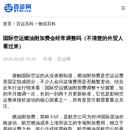
全部
物流资讯
电商资讯
物流百科
首页
>
百运百科
>
物流百科
外贸百科
外贸经验
邮寄经验
重要公告
国际空运燃油附加费会经常调整吗（不清楚的外贸人
看过来）
取消
确定
2026-06-09 10:20
作者：百运网
接触国际空运的从业者都知道，燃油附加费是空运运费
里固定组成部分，不少人会问这项费用是否频繁变动。结合
近年行业行情来看：国际空运燃油附加费调整十分频繁，短
则半月微调一次，长则一到两个月更新标准，它也是影响空
运整体报价波动的核心因素之一，所有发货方都需要重点关
注。
燃油附加费，简称 FAF，是航空公司为对冲国际原油价
格波动、航空燃油成本上涨而设立的专项附加费用，独立于
基础运费之外，按公斤或按票收取。航空燃油是航空公司最