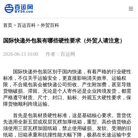
全部
物流资讯
电商资讯
物流百科
首页
>
百运百科
>
外贸百科
外贸百科
外贸经验
邮寄经验
重要公告
国际快递外包装有哪些硬性要求（外贸人请注意）
取消
确定
2026-06-13 10:00
作者：百运网
国际快递外包装区别于国内快递，有着严格的行业硬性
标准，不仅关乎运输安全，更直接影响清关效率、运输权
限，不合规包装会被快递公司拒收、产生附加费，甚至导致
货物破损、滞留。无论是个人寄件还是企业跨境发货，都需
严格遵守材质、尺寸、封口、贴标、外观五大硬性要求，保
障货物顺利跨境运输。
首先是包装材质硬性标准，这是基础核心要求。普货优
先选用全新五层或双层瓦楞加厚纸箱，重型、高价值货物必
须使用三层瓦楞加固纸箱，禁止使用破损、发软、受潮的旧
纸箱，旧箱承重和抗撞性能大幅下降，极易在长途运输中变