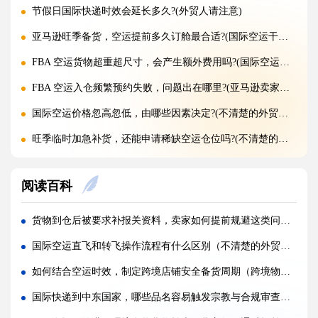
节假日国际快递时效会延长多久?(外贸人请注意)
亚马逊旺季备货，空运提前多久订舱最合适?(国际空运干货知识分享)
FBA 空运货物超重超尺寸，会产生额外费用吗?(国际空运干货知识分享)
FBA 空运入仓频繁预约失败，问题出在哪里?(亚马逊卖家请注意)
国际空运价格忽高忽低，由哪些因素决定?(不清楚的外贸人看过来)
旺季临时加急补货，还能申请稀缺空运仓位吗?(不清楚的外贸人看过来)
黑五圣诞空运爆仓，提前多久锁舱可避开港口长时间排队?(不清楚的跨境卖家看过来)
阅读百科
实木托盘无 IPPC 标识，空运落地除销毁外有哪些整改方式(国际空运干货知识分享)
空运到仓长期不上架，如何区分物流延误与亚马逊仓内拥堵?(国际空运干货知识分享)
货物到仓后被要求补报关资料，卖家如何提前规避这类问题（跨境电商卖家请注意）
美仓热门地址，空派派送经常拒收该怎么处理（不清楚的跨境卖家看过来）
国际空运直飞和转飞操作流程有什么区别（不清楚的外贸人看过来）
海关认定货值偏高征税，有合规申诉减免税费的办法吗（国际快递干货知识分享）
如何结合空运时效，制定跨境店铺安全备货周期（跨境物流干货知识分享）
国际快递包装做错直接破损（跨境发货包装指南）
国际快递到中东国家，哪些品名容易触发宗教与合规审查（跨境电商卖家请注意）
国际快递虚报货值有什么后果（海关处罚细则科普）