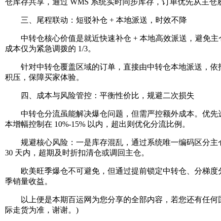
仓库存共享，通过 WMS 系统实时同步库存，订单优先从主
三、尾程联动：短驳补仓 + 本地派送，时效不降
中转仓核心价值是就近快速补仓 + 本地高效派送，避免主仓爆仓
成本仅为紧急调拨的 1/3。
针对中转仓覆盖区域的订单，直接由中转仓本地派送，依托当地 
积压，保障买家体验。
四、成本与风险管控：平衡性价比，规避二次损失
中转仓分流虽能解决爆仓问题，但需严控额外成本。优先选择
本增幅控制在 10%-15% 以内，超出则优化分流比例。
规避核心风险：一是库存混乱，通过系统唯一编码区分主仓 
30 天内，超期及时折扣清仓或调回主仓。
欧美旺季爆仓不可避免，但通过提前锁定中转仓、分梯度分
季销量收益。
以上便是本期百运网为您分享的全部内容，若您还有任何国
际走货为准，谢谢。)