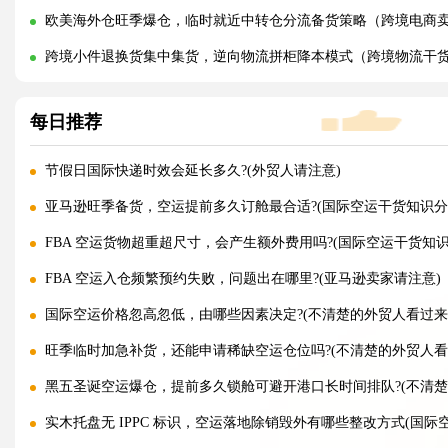
欧美海外仓旺季爆仓，临时就近中转仓分流备货策略（跨境电商
跨境小件退换货集中集货，逆向物流拼柜降本模式（跨境物流干
每日推荐
节假日国际快递时效会延长多久?(外贸人请注意)
亚马逊旺季备货，空运提前多久订舱最合适?(国际空运干货知识分
FBA 空运货物超重超尺寸，会产生额外费用吗?(国际空运干货知识
FBA 空运入仓频繁预约失败，问题出在哪里?(亚马逊卖家请注意)
国际空运价格忽高忽低，由哪些因素决定?(不清楚的外贸人看过来
旺季临时加急补货，还能申请稀缺空运仓位吗?(不清楚的外贸人看
黑五圣诞空运爆仓，提前多久锁舱可避开港口长时间排队?(不清楚
实木托盘无 IPPC 标识，空运落地除销毁外有哪些整改方式(国际