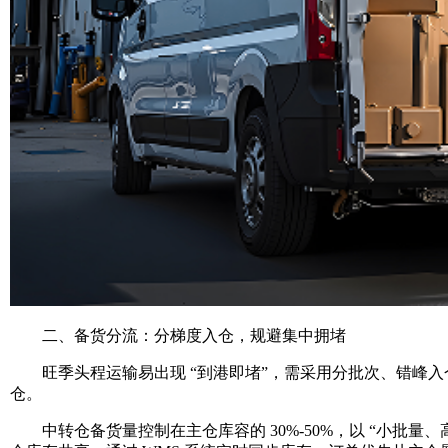
二、备货分流：分梯度入仓，规避集中拥堵
旺季头程运输易出现 “到港即堵”，需采用分批次、错峰入仓
仓。
中转仓备货量控制在主仓库容的 30%-50%，以 “小批量、高