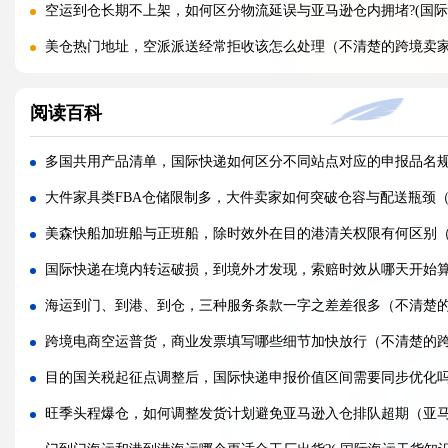
空运到仓长期不上架，如何区分物流延误与亚马逊仓内拥堵?(国际
美仓热门地址，空派派送经常拒收该怎么处理（不清楚的跨境卖
海关认定货值偏高征税，有合规申诉减免税费的办法吗（国际快
阅读百科
国际快递包装做错直接破损（跨境发货包装指南）
国际快递虚报货值有什么后果（海关处罚细则科普）
多国共用产品清单，国际快递如何区分不同站点对应的申报品名
旺季国际空运仓位紧张，如何提前锁定舱位与运价（不清楚的外
大件家具类FBA仓储限制多，大件卖家如何突破仓容与配送瓶颈（
空运主单MAWB与分单HAWB有什么区别，清关受影响吗（国际
美森快船加班船与正班船，除时效外在目的港清关权限有何区别
海运出口报关资料单单不一致，会造成哪些货物延误后果?(国际海
国际快递在境内转运破损，到境外才发现，索赔时效从哪天开始
跨境电商选快船还是普船，除了时效还要重点评估哪些要素?(跨境
海运到门、到港、到仓，三种服务条款一字之差差很多（不清楚
拼箱海运目的港拆箱费由谁承担，如何避免收件人临时被收取杂费?
跨境电商空运普货，商业发票填写哪些细节加快放行（不清楚的
国际快递货件标签制作有什么要求（不清楚的外贸人看过来）
目的国关税起征点调整后，国际快递申报价值区间需要同步优化
国际快递收件人需要配合海关提供资料吗（不清楚的外贸人看过
旺季头程爆仓，如何调整发货计划避免亚马逊入仓排队超期（亚