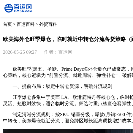
首页
>
百运百科
>
外贸百科
欧美海外仓旺季爆仓，临时就近中转仓分流备货策略（
2026-05-25 09:27
作者：百运网
欧美旺季(黑五、圣诞、Prime Day)海外仓爆仓已成
心策略，核心逻辑为 “前置分流、就近周转、弹性补仓”，破
一、提前布局：锁定中转仓资源，明确分流规则
旺季爆仓多集中于美西 LA、欧港鹿特丹等核心仓，临时抢仓成
灵活、短驳时效快，适合临时分流。筛选时重点核查仓容弹性、
制定清晰分流规则：按SKU 销量分级，爆款(月销≥500 件)
中转仓，美东爆仓就近分流，避免跨区域长距离调拨增加成本