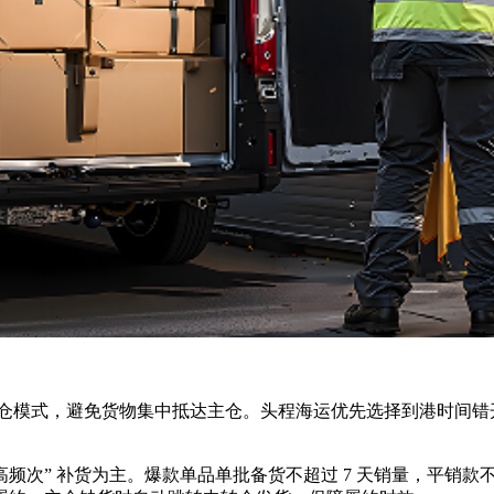
模式，避免货物集中抵达主仓。头程海运优先选择到港时间错开 
频次” 补货为主。爆款单品单批备货不超过 7 天销量，平销款不