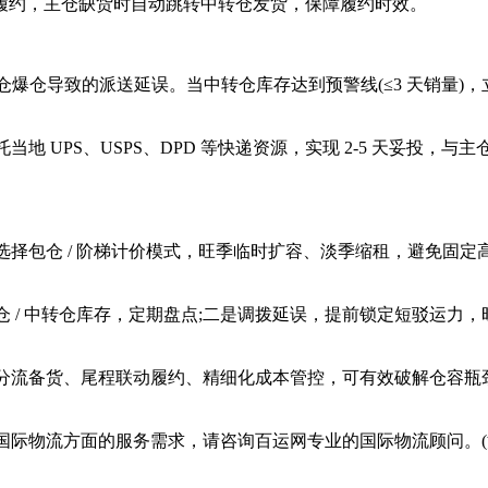
仓履约，主仓缺货时自动跳转中转仓发货，保障履约时效。
导致的派送延误。当中转仓库存达到预警线(≤3 天销量)，立即安
UPS、USPS、DPD 等快递资源，实现 2-5 天妥投，
包仓 / 阶梯计价模式，旺季临时扩容、淡季缩租，避免固定
/ 中转仓库存，定期盘点;二是调拨延误，提前锁定短驳运力，
流备货、尾程联动履约、精细化成本管控，可有效破解仓容瓶颈
际物流方面的服务需求，请咨询百运网专业的国际物流顾问。(