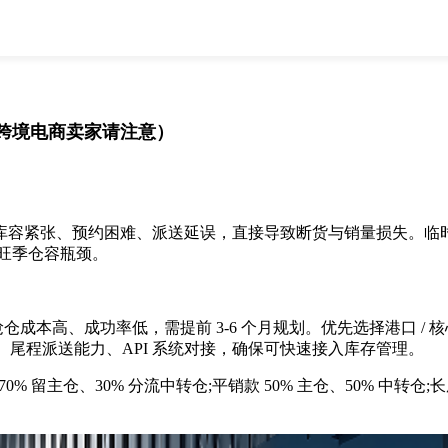
全部
物流资讯
电商资讯
物流百科
外贸百科
外贸经验
邮寄经验
重要公告
跨境电商卖家请注意）
取消
确定
常态，库容紧张、预约困难、派送延误，直接导致断货与销量损失。
解旺季仓容瓶颈。
本高、成功率低，需提前 3-6 个月规划。优先选择港口 / 核
尾程派送能力、API 系统对接，确保可快速接入库存管理。
70% 留主仓、30% 分流中转仓;平销款 50% 主仓、50% 
。