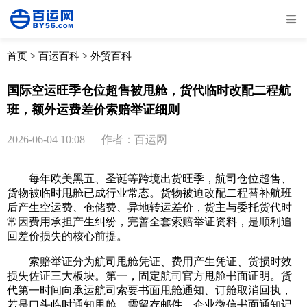
全部
物流资讯
电商资讯
物流百科
首页
>
百运百科
>
外贸百科
外贸百科
外贸经验
邮寄经验
重要公告
国际空运旺季仓位超售被甩舱，货代临时改配二程航
班，额外运费差价索赔举证细则
取消
确定
2026-06-04 10:08
作者：百运网
每年欧美黑五、圣诞等跨境出货旺季，航司仓位超售、
货物被临时甩舱已成行业常态。货物被迫改配二程替补航班
后产生空运费、仓储费、异地转运差价，货主与委托货代时
常因费用承担产生纠纷，完善全套索赔举证资料，是顺利追
回差价损失的核心前提。
索赔举证分为航司甩舱凭证、费用产生凭证、货损时效
损失佐证三大板块。第一，固定航司官方甩舱书面证明。货
代第一时间向承运航司索要书面甩舱通知、订舱取消回执，
若是口头临时通知甩舱，需留存邮件、企业微信书面通知记