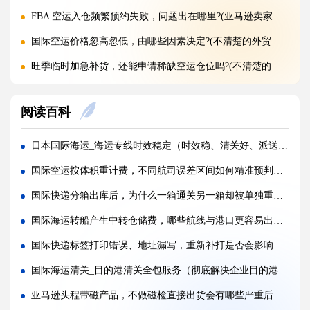
FBA 空运入仓频繁预约失败，问题出在哪里?(亚马逊卖家请注意)
国际空运价格忽高忽低，由哪些因素决定?(不清楚的外贸人看过来)
旺季临时加急补货，还能申请稀缺空运仓位吗?(不清楚的外贸人看过来)
黑五圣诞空运爆仓，提前多久锁舱可避开港口长时间排队?(不清楚的跨境卖家看过来)
阅读百科
实木托盘无 IPPC 标识，空运落地除销毁外有哪些整改方式(国际空运干货知识分享)
空运到仓长期不上架，如何区分物流延误与亚马逊仓内拥堵?(国际空运干货知识分享)
日本国际海运_海运专线时效稳定（时效稳、清关好、派送准）
美仓热门地址，空派派送经常拒收该怎么处理（不清楚的跨境卖家看过来）
国际空运按体积重计费，不同航司误差区间如何精准预判（国际空运干货知识分享）
海关认定货值偏高征税，有合规申诉减免税费的办法吗（国际快递干货知识分享）
国际快递分箱出库后，为什么一箱通关另一箱却被单独重审（百运网为您分享海关审核逻辑）
国际快递包装做错直接破损（跨境发货包装指南）
国际海运转船产生中转仓储费，哪些航线与港口更容易出现额外收费（跨境电商卖家请注意）
国际快递虚报货值有什么后果（海关处罚细则科普）
国际快递标签打印错误、地址漏写，重新补打是否会影响上网时效（标签补打并非洪水猛兽，关键在时机与规范）
旺季国际空运仓位紧张，如何提前锁定舱位与运价（不清楚的外贸人看过来）
国际海运清关_目的港清关全包服务（彻底解决企业目的港清关难题）
空运主单MAWB与分单HAWB有什么区别，清关受影响吗（国际空运干货知识分享）
亚马逊头程带磁产品，不做磁检直接出货会有哪些严重后果（带磁货物合规出货建议）