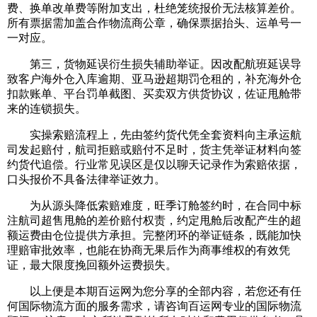
费、换单改单费等附加支出，杜绝笼统报价无法核算差价。
所有票据需加盖合作物流商公章，确保票据抬头、运单号一
一对应。
第三，货物延误衍生损失辅助举证。因改配航班延误导
致客户海外仓入库逾期、亚马逊超期罚仓租的，补充海外仓
扣款账单、平台罚单截图、买卖双方供货协议，佐证甩舱带
来的连锁损失。
实操索赔流程上，先由签约货代凭全套资料向主承运航
司发起赔付，航司拒赔或赔付不足时，货主凭举证材料向签
约货代追偿。行业常见误区是仅以聊天记录作为索赔依据，
口头报价不具备法律举证效力。
为从源头降低索赔难度，旺季订舱签约时，在合同中标
注航司超售甩舱的差价赔付权责，约定甩舱后改配产生的超
额运费由仓位提供方承担。完整闭环的举证链条，既能加快
理赔审批效率，也能在协商无果后作为商事维权的有效凭
证，最大限度挽回额外运费损失。
以上便是本期百运网为您分享的全部内容，若您还有任
何国际物流方面的服务需求，请咨询百运网专业的国际物流