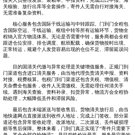
报关人员整理发票、装箱单、申报资料，完成出口申报、海
关核验、放行出库等全套操作，寄件人无需自行对接海关、
无需准备复杂资料。
核心服务包含国际干线运输与中转跟踪。门到门全程包
含国际空运、干线运输、枢纽中转等所有运输环节，货物全
程纳入官方物流体系。无论是否需要中转，服务商都会全程
跟进仓位安排、排仓调度、航班配载，确保货物按时出境、
正常转运，规避个人发货容易出现的仓位不足、滞留延误问
题。
目的国清关代缴与异常处理是关键增值服务。正规门到
门渠道包含进口清关服务，由当地代理负责清关申报、资料
对接、税费核算。包税门到门渠道还包含关税、增值税、清
关杂费全包服务，收件人无需缴税、无需处理任何清关手
续。遇到海关查验、资料补录、扣货异常，物流方会全程协
助处理，大幅降低丢件和滞留风险。
最后包含末端派送与签收售后。货物清关放行后，由当
地快递网点直接派送到收件人地址，完成上门签收。部分渠
道还包含异常签收处理、改派地址、二次派送、丢件破损理
赔等售后保障。整体来看，门到门真正实现了“寄件只需要下
单，其余全部交给物流”，是目前性价比最高、服务最完善的