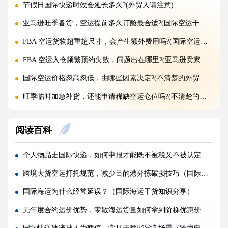
节假日国际快递时效会延长多久?(外贸人请注意)
亚马逊旺季备货，空运提前多久订舱最合适?(国际空运干货知识分享)
FBA 空运货物超重超尺寸，会产生额外费用吗?(国际空运干货知识分享)
FBA 空运入仓频繁预约失败，问题出在哪里?(亚马逊卖家请注意)
国际空运价格忽高忽低，由哪些因素决定?(不清楚的外贸人看过来)
旺季临时加急补货，还能申请稀缺空运仓位吗?(不清楚的外贸人看过来)
黑五圣诞空运爆仓，提前多久锁舱可避开港口长时间排队?(不清楚的跨境卖家看过来)
阅读百科
实木托盘无 IPPC 标识，空运落地除销毁外有哪些整改方式(国际空运干货知识分享)
空运到仓长期不上架，如何区分物流延误与亚马逊仓内拥堵?(国际空运干货知识分享)
个人物品走国际快递，如何申报才能既不被税又不被认定低报（国际快递干货知识分享）
美仓热门地址，空派派送经常拒收该怎么处理（不清楚的跨境卖家看过来）
跨境大货空运打托规范，减少目的港分拣破损技巧（国际空运干货知识分享）
海关认定货值偏高征税，有合规申诉减免税费的办法吗（国际快递干货知识分享）
国际海运为什么经常延误？（国际海运干货知识分享）
国际快递包装做错直接破损（跨境发货包装指南）
无年度合约运价优势，零散海运货量如何拿到阶梯优惠价（国际海运干货知识分享）
国际快递虚报货值有什么后果（海关处罚细则科普）