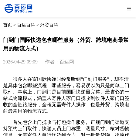
全部
物流资讯
电商资讯
物流百科
首页
>
百运百科
>
外贸百科
外贸百科
外贸经验
邮寄经验
重要公告
门到门国际快递包含哪些服务（外贸、跨境电商最常
用的物流方式）
取消
确定
2026-04-29 09:09
作者：百运网
很多人在寄国际快递时经常听到“门到门服务”，却不清
楚具体包含哪些流程、哪些服务，容易误以为只是简单上门
取件。事实上，门到门是目前国际快递最完整、最省心的一
站式物流模式，涵盖从寄件人家门口揽收到收件人家门口签
收的全链路服务，全程无需寄件人操作，也是外贸、跨境电
商最常用的物流方式。
首先包含上门揽收与打包操作服务。正规门到门渠道支
持预约上门取件，快递人员上门称重、测量尺寸、核对货物
信息，无需寄件人自行送货到仓库。对于批量货物，物流代