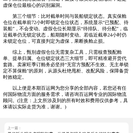
虚保仓位最核心的识别漏洞。
第三个细节：比对截单时间与装船锁定状态。真实保舱
仓位在截单前72小时即锁定仓位状态，系统显示“已预配、待
装船”，不会变动。虚假仓位长期显示“待排队、待分配”，临
近截单仍无锁定状态，船期随时变动。若临近截单24小时仍
未锁定仓位，可直接判定为虚保，果断换舱止损。
综上，甄别虚假仓位无需复杂工具，只需核查预配舱
单、提单归属、仓位锁定状态三大细节，即可精准避开货代
套路。卖家旺季订舱务必坚持“无官方预配不生效、无主单锁
定不算保舱”的原则，从源头杜绝甩柜、改配风险，保障备货
时效稳定。
以上便是本期百运网为您分享的全部内容，若您还有任
何国际物流方面的服务需求，请咨询百运网专业的国际物流
顾问。(注意：上文所涉及到的所有时效和费用仅供参考，具
体请以实际走货为准，谢谢。)
上一篇：