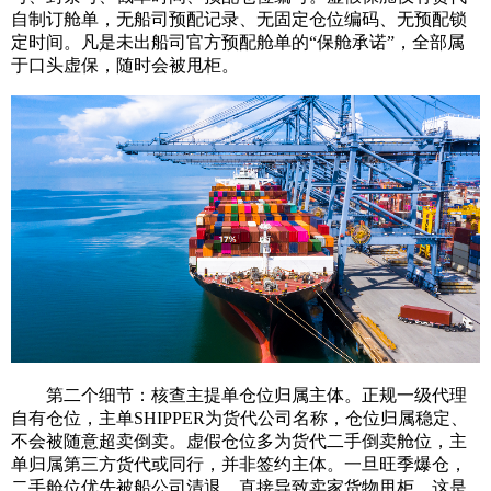
自制订舱单，无船司预配记录、无固定仓位编码、无预配锁
定时间。凡是未出船司官方预配舱单的“保舱承诺”，全部属
于口头虚保，随时会被甩柜。
第二个细节：核查主提单仓位归属主体。正规一级代理
自有仓位，主单SHIPPER为货代公司名称，仓位归属稳定、
不会被随意超卖倒卖。虚假仓位多为货代二手倒卖舱位，主
单归属第三方货代或同行，并非签约主体。一旦旺季爆仓，
二手舱位优先被船公司清退，直接导致卖家货物甩柜，这是