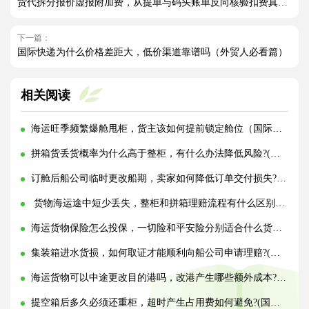
货代拆分报价虚报附加费，从提单与码头账单反向核验扣费真伪方法（外贸人请注意）
下一篇：
国际快递为什么价格差距大，低价渠道靠谱吗（外贸人必看篇）
相关阅读
海运旺季频繁爆舱甩柜，货主该如何提前锁定舱位（国际海运干货知识分享）
拼箱货丢货概率为什么高于整柜，有什么办法降低风险?(国际海运干货知识分享)
订舱后船公司临时更改船期，卖家如何降低订单交付损失?(国际海运干货知识分享)
货物海运途中短少丢失，整柜和拼箱理赔流程有什么区别?(国际海运干货知识分享)
海运货物保险怎么投保，一切险和平安险分别适合什么货物?(国际海运干货知识分享)
集装箱进水货损，如何取证才能顺利向船公司申请理赔?(国际海运干货知识分享)
海运货物可以中途更改目的港吗，改港产生哪些额外成本?(国际海运干货知识分享)
提空箱后多久必须还重柜，超时产生占用费如何避免?(国际海运干货知识分享)