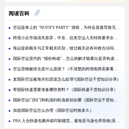
海关查验国际快递，重点检查包裹里哪些内容?(国际快递干货知识分享)
阅读百科
国际快递实木木箱无 IPPC 标识，一定会被海关扣留吗?(国际快递干货知识分享)
快递 AMS、IOSS、VAT 预申报填错，会带来什么麻烦?(国际快递干货知识分享)
空运提单上的 “NOTIFY PARTY” 填错，为何会直接导致无法提货（国际空运干货知识分享）
国际快递低申报被海关查到，一般罚款比例是多少（外贸人请注意）
跨境小众市场清关差异，中东、拉美空运入关特殊要求全解析（国际空运干货知识分享）
国际快递品名申报出错，会产生哪些罚款与滞留后果?(外贸人请注意)
海运提前截关与正常截关区别，错过截关还有补救办法吗（国际海运干货知识分享）
国际快递频繁被扣件，到底该如何降低扣关概率?(国际快递干货知识分享)
国际空运货代的 “报价构成”，怎么拆解才能看出是否有虚报价格（国际空运干货知识分享）
空运订舱后被航司甩舱，该怎么应急处理（国际空运干货知识分享）
空运货物被排仓是什么原因？（不清楚的跨境电商卖家看过来）
空运货物派送失败，包裹会被如何处置?（不清楚的外贸人看过来）
发国际空运被海关扣货该怎么处理?(国际空运干货知识分享)
加急国际空运真的能提速，靠谱吗?(国际空运干货知识分享)
寄国际快递需要准备哪些资料？（国际快递干货知识分享）
FBA 空运出现丢件破损，理赔流程怎么走（国际空运干货知识分享）
国际空运门到门和机场到机场差别在哪（国际空运干货知识分享）
加急国际空运怎么办理（国际空运时效多久）
FBA 入仓快递包裹外箱印刷规范，避免亚马逊仓库拒收(亚马逊物流干货知识分享)