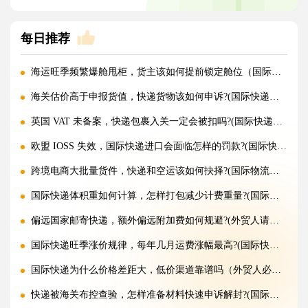
每日推荐
海运旺季频繁爆舱甩柜，货主该如何提前锁定舱位（国际海运干货知识分享）
海关估价高于申报货值，快递货物该如何申诉?(国际快递干货知识分享)
英国 VAT 未备案，快递包裹入关一定会被扣吗?(国际快递干货知识分享)
欧盟 IOSS 失效，国际快递进口会面临怎样的罚款?(国际快递干货知识分享)
跨境电商大批量货件，快递和空运该如何抉择?(国际物流干货知识分享)
国际快递体积重如何计算，怎样打包减少计费重量?(国际快递干货知识分享)
偏远国家邮寄快递，额外偏远附加费如何规避?(外贸人请注意)
国际快递旺季涨价规律，每年几月运费涨幅最高?(国际快递干货知识分享)
国际快递为什么价格差距大，低价渠道靠谱吗（外贸人必看篇）
快递被海关布控查验，怎样准备材料快速申诉解封?(国际快递干货知识分享)