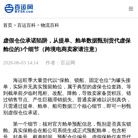
全部
物流资讯
电商资讯
物流百科
首页
>
百运百科
>
物流百科
外贸百科
外贸经验
邮寄经验
重要公告
虚假仓位承诺陷阱，从提单、舱单数据甄别货代虚保
舱位的3个细节（跨境电商卖家请注意）
取消
确定
2026-06-03 14:14
作者：百运网
海运旺季大量货代以“保舱、锁船、固定仓位”为噱头接
单，实际并无真实预留舱位，属于典型的虚保仓位套路。等
到截单前夕临时甩柜、改配、降舱，导致卖家备货积压、错
过销售节点、产生巨额滞销损失。普通卖家难以识别真伪，
只需通过提单、舱单、船司数据三个核心细节，即可一秒甄
别虚假仓位承诺。
第一个细节：核对官方舱单预配信息，甄别是否真实锁
舱。真实保舱会在船公司系统生成正式预配舱单，包含柜
号、封条号、截单时间、预配仓位编号。虚假保舱仅有货代