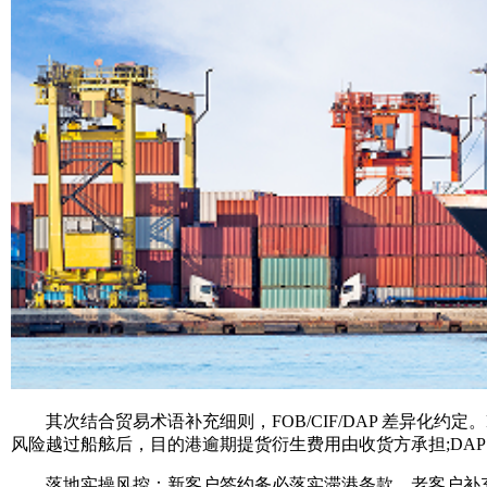
其次结合贸易术语补充细则，FOB/CIF/DAP 差异化约定
风险越过船舷后，目的港逾期提货衍生费用由收货方承担;DA
落地实操风控：新客户签约务必落实滞港条款，老客户补充签