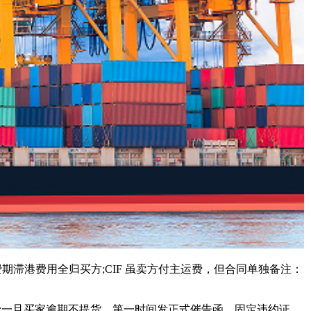
费期滞港费用全归买方;CIF 虽卖方付主运费，但合同单独备注：
一旦买家逾期不提货，第一时间发正式催告函，固定违约证