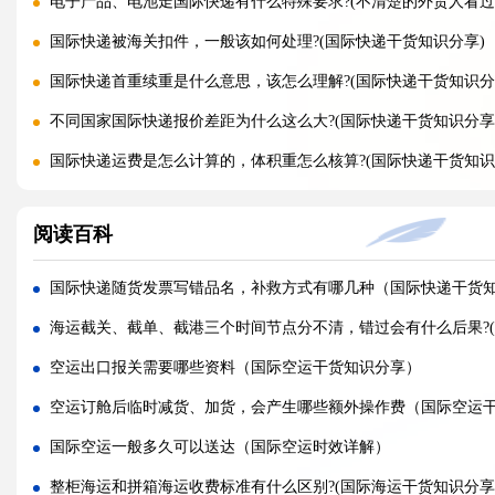
电子产品、电池走国际快递有什么特殊要求?(不清楚的外贸人看过
国际快递被海关扣件，一般该如何处理?(国际快递干货知识分享)
国际快递首重续重是什么意思，该怎么理解?(国际快递干货知识分
不同国家国际快递报价差距为什么这么大?(国际快递干货知识分享
国际快递运费是怎么计算的，体积重怎么核算?(国际快递干货知识
国际快递可以寄哪些国家，偏远地区能派送吗（国际快递干货知
阅读百科
什么是国际快递，和国际物流有什么区别（国际快递干货知识分
亚马逊 FBA 空运头程，选空派还是纯空运更合适?(国际空运干货
国际快递随货发票写错品名，补救方式有哪几种（国际快递干货
实木包装走国际空运，一定要做熏蒸吗?(国际空运干货知识分享)
海运截关、截单、截港三个时间节点分不清，错过会有什么后果?(
空运货物被扣，最快多久可以完成清关放行?(国际空运干货知识分
空运出口报关需要哪些资料（国际空运干货知识分享）
国际空运税费由谁承担，到门和到港费用差别在哪?(不清楚的外贸
空运订舱后临时减货、加货，会产生哪些额外操作费（国际空运
多家货代空运报价差异大，该如何辨别虚高报价?(国际空运干货知
国际空运一般多久可以送达（国际空运时效详解）
怎样打包货物，能减少空运泡重节省运费?(国际空运干货知识分享
整柜海运和拼箱海运收费标准有什么区别?(国际海运干货知识分享