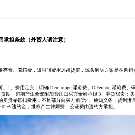
全部
物流资讯
电商资讯
物流百科
外贸百科
外贸经验
邮寄经验
重要公告
用承担条款（外贸人请注意）
取消
确定
存费、滞箱费，短时间费用远超货值，源头解决方案是在购销合
定义：明确 Demurrage 滞港费、Detention 滞箱
清关提货期，超期产生全部附加费用由买方全额承担;3、弃货权责
货品抵扣费用，不足部分向买方追偿;4、通知义务：货到港后卖方
.05% 违约金，维权产生律师费、公证费由违约方承担。