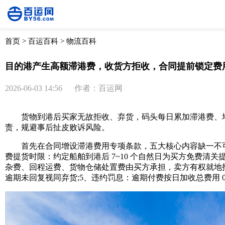
首页
>
百运百科
>
物流百科
目的港产生高额滞港费，收货方拒收，合同提前锁定费
2026-06-03 14:56
作者：百运网
货物到港后买家无故拒收、弃货，码头每日累加滞港费、堆
责，规避事后扯皮败诉风险。
首先在合同增设滞港费用专项条款，五大核心内容缺一不可。1、费用
费提货时限：约定船舶到港后 7~10 个自然日为买方免费
杂费、回程运费、货物仓储处置费由买方承担，卖方有权就地拍卖
逾期未回复视同弃货;5、违约罚息：逾期付费按日加收总费用 0