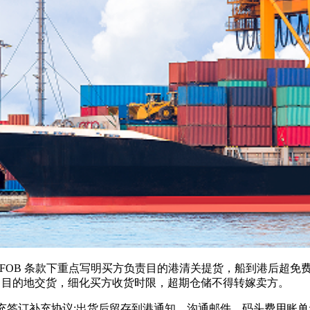
。FOB 条款下重点写明买方负责目的港清关提货，船到港后超免
P 目的地交货，细化买方收货时限，超期仓储不得转嫁卖方。
订补充协议;出货后留存到港通知、沟通邮件、码头费用账单;