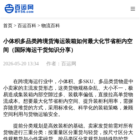
全部
物流资讯
电商资讯
物流百科
首页
>
百运百科
>
物流百科
外贸百科
外贸经验
邮寄经验
重要公告
小体积多品类跨境货海运装箱如何最大化节省柜内空
间（国际海运干货知识分享）
取消
确定
2026-05-20 13:34
作者：百运网
在跨境海运行业中，小体积、多SKU、多品类货物是中
小卖家的主流发货形态，这类货物规格杂乱、大小不一，极
易造成集装箱内部空隙过多、装载率偏低，直接拉高单货物
流成本。想要最大化节省柜内空间、提升装柜利用率，需摒
弃随意堆货的方式，采用标准化、科学化的装箱策略，兼顾
空间利用与货物运输安全。
提前分类规划是高效装柜的基础。卖家发货前需对所有
货物进行三重分类：按重量区分重货与轻货，按尺寸区分大
件规整货与小件零碎货，按品类区分常规货与特殊防护货。