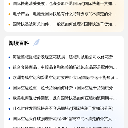
国际快递清关失败，包裹会原路退回吗?(国际快递干货知识分享)
电子产品、电池走国际快递有什么特殊要求?(不清楚的外贸人看过来)
国际快递被海关扣件，一般该如何处理?(国际快递干货知识分享)
国际快递首重续重是什么意思，该怎么理解?(国际快递干货知识分享)
阅读百科
不同国家国际快递报价差距为什么这么大?(国际快递干货知识分享)
国际快递运费是怎么计算的，体积重怎么核算?(国际快递干货知识分享)
海运整柜提柜后发现空箱破损，还柜时被船公司收修箱费合理吗（国际海运干货知识分享）
国际快递可以寄哪些国家，偏远地区能派送吗（国际快递干货知识分享）
组合套装商品，申报品名和海关编码该以主品还是配件为准（国际快递干货知识分享）
什么是国际快递，和国际物流有什么区别（国际快递干货知识分享）
欧洲专线空运和普通空运时效差距大吗(国际空运干货知识分享)
亚马逊 FBA 空运头程，选空派还是纯空运更合适?(国际空运干货知识分享)
国际空运超重、超长货物如何计费（国际空运干货知识分享）
实木包装走国际空运，一定要做熏蒸吗?(国际空运干货知识分享)
欧美电商退货件回流，反向国际快递如何压缩物流周期与成本（国际快递干货知识分享）
空运货物被扣，最快多久可以完成清关放行?(国际空运干货知识分享)
什么时候发国际快递不容易拥堵?(国际快递干货知识分享)
国际空运税费由谁承担，到门和到港费用差别在哪?(不清楚的外贸人看过来)
国际空运丢件破损理赔流程和所需材料?(不清楚的外贸人看过来)
多家货代空运报价差异大，该如何辨别虚高报价?(国际空运干货知识分享)