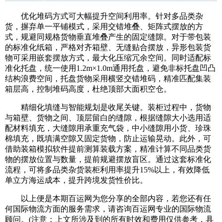
优化堆码方式可大幅提升空间利用率。针对多品类杂
货，摒弃单一平铺模式，采用交错堆叠、矩阵式摆放的方
式，规避同规格货物垂直堆叠产生的固定缝隙。对于带包装
的标准化纸箱，严格对齐箱壁、无缝贴合摆放，异形包装货
物可采用嵌套摆放方式，最大化压缩冗余空间。同时适配标
准化托盘，统一使用1.2m×1.0m通用托盘，避免非标托盘凹凸
结构浪费空间，托盘货物采用横竖交错堆码，精准匹配集装
箱层高，控制堆码高度，杜绝顶部大面积空仓。
精细化填缝与智能规划是收尾关键。装柜过程中，货物
与箱壁、货物之间、顶层留白的缝隙，根据缝隙大小选用适
配材料填充，大缝隙用承重充气袋，中小缝隙用小货、珍珠
棉填充，既填满空隙又固定货物，防止运输晃动。此外，可
借助装箱模拟软件提前测算装载方案，精准计算不同品类货
物的摆放位置与数量，提前规避摆放盲区。通过这套标准化
流程，可将多品类杂货装柜利用率提升15%以上，有效降低
单立方海运成本，提升跨境发货性价比。
以上便是本期百运网为您分享的全部内容，若您还有任
何国际物流方面的服务需求，请咨询百运网专业的国际物流
顾问。(注意：上文所涉及到的所有时效和费用仅供参考，具