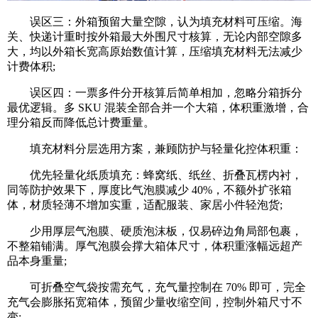
误区三：外箱预留大量空隙，认为填充材料可压缩。海
关、快递计重时按外箱最大外围尺寸核算，无论内部空隙多
大，均以外箱长宽高原始数值计算，压缩填充材料无法减少
计费体积;
误区四：一票多件分开核算后简单相加，忽略分箱拆分
最优逻辑。多 SKU 混装全部合并一个大箱，体积重激增，合
理分箱反而降低总计费重量。
填充材料分层选用方案，兼顾防护与轻量化控体积重：
优先轻量化纸质填充：蜂窝纸、纸丝、折叠瓦楞内衬，
同等防护效果下，厚度比气泡膜减少 40%，不额外扩张箱
体，材质轻薄不增加实重，适配服装、家居小件轻泡货;
少用厚层气泡膜、硬质泡沫板，仅易碎边角局部包裹，
不整箱铺满。厚气泡膜会撑大箱体尺寸，体积重涨幅远超产
品本身重量;
可折叠空气袋按需充气，充气量控制在 70% 即可，完全
充气会膨胀拓宽箱体，预留少量收缩空间，控制外箱尺寸不
变;