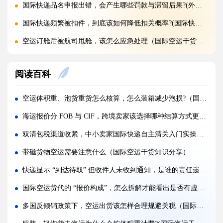
国际快递品名申报出错，会产生哪些罚款与滞留后果?(外贸人请注意)
国际快递频繁被扣件，到底该如何降低扣关概率?(国际快递干货知识分享)
空运订舱后被航司甩舱，该怎么应急处理（国际空运干货知识分享）
空运货物派送失败，包裹会被如何处置?（不清楚的外贸人看过来）
阅读百科
加急国际空运真的能提速，靠谱吗?(国际空运干货知识分享)
FBA 空运出现丢件破损，理赔流程怎么走（国际空运干货知识分享）
空运体积重、泡货重货怎么核算，怎么装箱减少泡损?（国际空运干货知识分享）
FBA 空运头程该怎么挑选靠谱物流货代（国际空运干货知识分享）
海运报价分 FOB 与 CIF，跨境卖家该选择哪种结算方式更稳妥?(国际海运干货知识分享)
FBA 空运货物超重超尺寸会产生哪些附加费?(不清楚的亚马逊卖家看过来)
双清包税渠道收紧，中小卖家国际快递自主清关入门实操指南（跨境电商卖家请注意）
亚马逊 FBA 空运，空派和纯空运该怎么选择?(不清楚的亚马逊卖家看过来)
带磁货物空运需要注意什么（国际空运干货知识分享）
空运货物被海关布控，如何快速提交材料申诉（国际空运干货知识分享）
快递显示 “到达待取” 但收件人未收到通知，是谁的责任遗漏（国际快递干货知识分享）
实木包装走国际空运必须做熏蒸热处理吗（国际空运干货知识分享）
国际空运货代的 “报价构成”，怎么拆解才能看出是否有虚报价格（国际空运干货知识分享）
国际空运低申报被海关查到，罚款比例是多少?(国际空运干货知识分享)
多国反倾销政策下，空运出货该怎样合理规避关税（国际空运干货知识分享）
国际空运的运单有什么作用，包含哪些关键信息（国际空运干货知识分享）