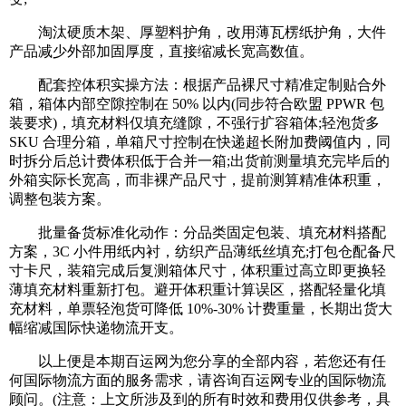
淘汰硬质木架、厚塑料护角，改用薄瓦楞纸护角，大件
产品减少外部加固厚度，直接缩减长宽高数值。
配套控体积实操方法：根据产品裸尺寸精准定制贴合外
箱，箱体内部空隙控制在 50% 以内(同步符合欧盟 PPWR 包
装要求)，填充材料仅填充缝隙，不强行扩容箱体;轻泡货多
SKU 合理分箱，单箱尺寸控制在快递超长附加费阈值内，同
时拆分后总计费体积低于合并一箱;出货前测量填充完毕后的
外箱实际长宽高，而非裸产品尺寸，提前测算精准体积重，
调整包装方案。
批量备货标准化动作：分品类固定包装、填充材料搭配
方案，3C 小件用纸内衬，纺织产品薄纸丝填充;打包仓配备尺
寸卡尺，装箱完成后复测箱体尺寸，体积重过高立即更换轻
薄填充材料重新打包。避开体积重计算误区，搭配轻量化填
充材料，单票轻泡货可降低 10%-30% 计费重量，长期出货大
幅缩减国际快递物流开支。
以上便是本期百运网为您分享的全部内容，若您还有任
何国际物流方面的服务需求，请咨询百运网专业的国际物流
顾问。(注意：上文所涉及到的所有时效和费用仅供参考，具