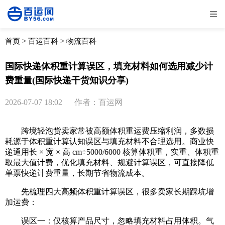
全部
物流资讯
电商资讯
物流百科
首页
>
百运百科
>
物流百科
外贸百科
外贸经验
邮寄经验
重要公告
国际快递体积重计算误区，填充材料如何选用减少计
费重量(国际快递干货知识分享)
取消
确定
2026-07-07 18:02
作者：百运网
跨境轻泡货卖家常被高额体积重运费压缩利润，多数损
耗源于体积重计算认知误区与填充材料不合理选用。商业快
递通用长 × 宽 × 高 cm÷5000/6000 核算体积重，实重、体积重
取最大值计费，优化填充材料、规避计算误区，可直接降低
单票快递计费重量，长期节省物流成本。
先梳理四大高频体积重计算误区，很多卖家长期踩坑增
加运费：
误区一：仅核算产品尺寸，忽略填充材料占用体积。气