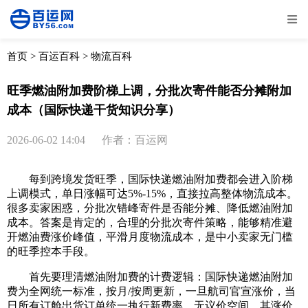
全部
物流资讯
电商资讯
物流百科
首页
>
百运百科
>
物流百科
外贸百科
外贸经验
邮寄经验
重要公告
旺季燃油附加费阶梯上调，分批次寄件能否分摊附加
成本（国际快递干货知识分享）
取消
确定
2026-06-02 14:04
作者：百运网
每到跨境发货旺季，国际快递燃油附加费都会进入阶梯
上调模式，单日涨幅可达5%-15%，直接拉高整体物流成本。
很多卖家困惑，分批次错峰寄件是否能分摊、降低燃油附加
成本。答案是肯定的，合理的分批次寄件策略，能够精准避
开燃油费涨价峰值，平滑月度物流成本，是中小卖家无门槛
的旺季控本手段。
首先要理清燃油附加费的计费逻辑：国际快递燃油附加
费为全网统一标准，按月/按周更新，一旦航司官宣涨价，当
日所有订舱出货订单统一执行新费率，无议价空间。其涨价