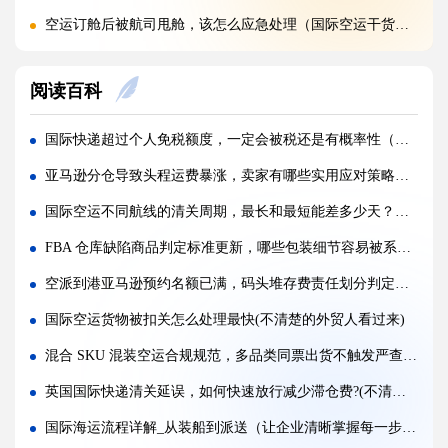
空运订舱后被航司甩舱，该怎么应急处理（国际空运干货知识分享）
空运货物派送失败，包裹会被如何处置?（不清楚的外贸人看过来）
阅读百科
加急国际空运真的能提速，靠谱吗?(国际空运干货知识分享)
FBA 空运出现丢件破损，理赔流程怎么走（国际空运干货知识分享）
国际快递超过个人免税额度，一定会被税还是有概率性（国际快递干货知识分享）
FBA 空运头程该怎么挑选靠谱物流货代（国际空运干货知识分享）
亚马逊分仓导致头程运费暴涨，卖家有哪些实用应对策略（亚马逊运营干货知识分享）
FBA 空运货物超重超尺寸会产生哪些附加费?(不清楚的亚马逊卖家看过来)
国际空运不同航线的清关周期，最长和最短能差多少天？（国际空运干货知识分享）
亚马逊 FBA 空运，空派和纯空运该怎么选择?(不清楚的亚马逊卖家看过来)
FBA 仓库缺陷商品判定标准更新，哪些包装细节容易被系统拦截（亚马逊FBA物流干货知识分享）
空运货物被海关布控，如何快速提交材料申诉（国际空运干货知识分享）
空派到港亚马逊预约名额已满，码头堆存费责任划分判定标准(外贸人如何避坑)
实木包装走国际空运必须做熏蒸热处理吗（国际空运干货知识分享）
国际空运货物被扣关怎么处理最快(不清楚的外贸人看过来)
国际空运低申报被海关查到，罚款比例是多少?(国际空运干货知识分享)
混合 SKU 混装空运合规规范，多品类同票出货不触发严查（跨境电商卖家请注意）
国际空运的运单有什么作用，包含哪些关键信息（国际空运干货知识分享）
英国国际快递清关延误，如何快速放行减少滞仓费?(不清楚的外贸人看过来)
国际海运流程详解_从装船到派送（让企业清晰掌握每一步核心操作）