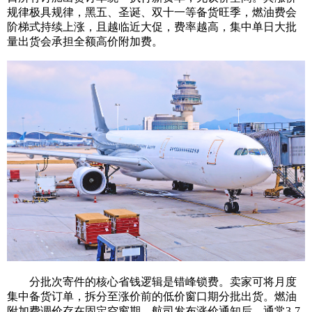
规律极具规律，黑五、圣诞、双十一等备货旺季，燃油费会
阶梯式持续上涨，且越临近大促，费率越高，集中单日大批
量出货会承担全额高价附加费。
分批次寄件的核心省钱逻辑是错峰锁费。卖家可将月度
集中备货订单，拆分至涨价前的低价窗口期分批出货。燃油
附加费调价存在固定空窗期，航司发布涨价通知后，通常3-7