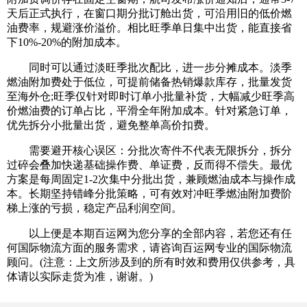
天后正式执行，在窗口期分批订舱出货，可沿用旧的低价燃
油费率，规避涨价溢价。相比旺季单日集中出货，能直接省
下10%-20%的附加成本。
同时可以通过淡旺季批次配比，进一步分摊成本。淡季
燃油附加费处于低位，可提前储备热销爆款库存，批量发货
至海外仓;旺季仅针对即时订单小批量补货，大幅减少旺季高
价燃油费的订单占比，平滑全年附加成本。针对紧急订单，
优先拆分小批量出货，避免整单高价扣费。
需要避开核心误区：分批次寄件不代表无限拆分，拆分
过碎会叠加快递基础操作费、单证费，反而得不偿失。最优
方案是每周固定1-2次集中分批出货，兼顾燃油成本与操作成
本。长期坚持错峰分批策略，可有效对冲旺季燃油附加费阶
梯上涨的亏损，稳定产品利润空间。
以上便是本期百运网为您分享的全部内容，若您还有任
何国际物流方面的服务需求，请咨询百运网专业的国际物流
顾问。(注意：上文所涉及到的所有时效和费用仅供参考，具
体请以实际走货为准，谢谢。)