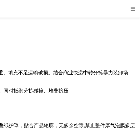
、填充不足运输破损。结合商业快递中转分拣暴力装卸场
，同时抵御分拣碰撞、堆叠挤压。
叠纸护罩，贴合产品轮廓，无多余空隙;禁止整件厚气泡膜多层