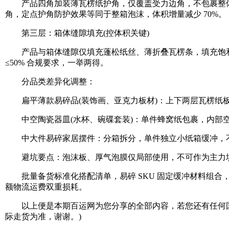
产品四角加装薄瓦楞纸护角，仅覆盖受力边角，不包裹整体;
角，定点护角防护效果等同于整箱泡沫，体积增量减少 70%。
第三层：箱体缝隙填充(控体积关键)
产品与箱体缝隙仅填充蓬松纸丝、薄折叠瓦楞条，填充饱和度 
≤50% 合规要求，一举两得。
分品类差异化调整：
扁平薄款易碎品(装饰画、亚克力板材)：上下两层瓦楞纸板
中空陶瓷器皿(水杯、碗碟套装)：单件蜂窝纸包裹，内部空
中大件易碎家居摆件：分箱拆分，单件独立小纸箱缓冲，不
避坑要点：泡沫板、厚气泡膜仅局部使用，不可作为主力填充
批量备货标准化搭配清单，易碎 SKU 固定缓冲材料组合
额物流运费双重损耗。
以上便是本期百运网为您分享的全部内容，若您还有任何国
际走货为准，谢谢。)