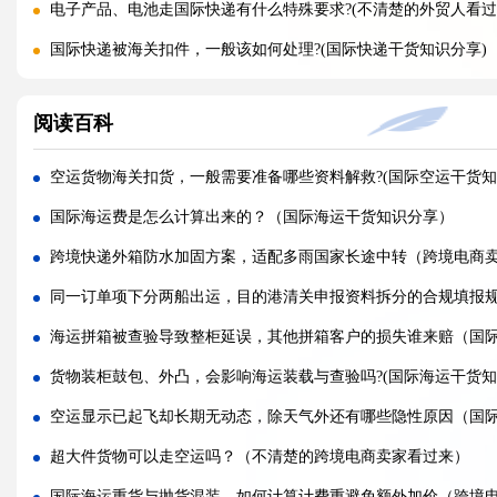
电子产品、电池走国际快递有什么特殊要求?(不清楚的外贸人看过
国际快递被海关扣件，一般该如何处理?(国际快递干货知识分享)
国际快递首重续重是什么意思，该怎么理解?(国际快递干货知识分
阅读百科
不同国家国际快递报价差距为什么这么大?(国际快递干货知识分享
国际快递运费是怎么计算的，体积重怎么核算?(国际快递干货知识
空运货物海关扣货，一般需要准备哪些资料解救?(国际空运干货知
国际快递可以寄哪些国家，偏远地区能派送吗（国际快递干货知
国际海运费是怎么计算出来的？（国际海运干货知识分享）
什么是国际快递，和国际物流有什么区别（国际快递干货知识分
跨境快递外箱防水加固方案，适配多雨国家长途中转（跨境电商
亚马逊 FBA 空运头程，选空派还是纯空运更合适?(国际空运干货
同一订单项下分两船出运，目的港清关申报资料拆分的合规填报
实木包装走国际空运，一定要做熏蒸吗?(国际空运干货知识分享)
海运拼箱被查验导致整柜延误，其他拼箱客户的损失谁来赔（国
空运货物被扣，最快多久可以完成清关放行?(国际空运干货知识分
货物装柜鼓包、外凸，会影响海运装载与查验吗?(国际海运干货知
国际空运税费由谁承担，到门和到港费用差别在哪?(不清楚的外贸
空运显示已起飞却长期无动态，除天气外还有哪些隐性原因（国
多家货代空运报价差异大，该如何辨别虚高报价?(国际空运干货知
超大件货物可以走空运吗？（不清楚的跨境电商卖家看过来）
国际海运重货与抛货混装，如何计算计费重避免额外加价（跨境