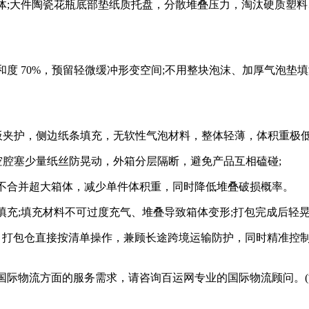
大件陶瓷花瓶底部垫纸质托盘，分散堆叠压力，淘汰硬质塑料、
70%，预留轻微缓冲形变空间;不用整块泡沫、加厚气泡垫填满
夹护，侧边纸条填充，无软性气泡材料，整体轻薄，体积重极低
腔塞少量纸丝防晃动，外箱分层隔断，避免产品互相磕碰;
合并超大箱体，减少单件体积重，同时降低堆叠破损概率。
;填充材料不可过度充气、堆叠导致箱体变形;打包完成后轻晃
，打包仓直接按清单操作，兼顾长途跨境运输防护，同时精准控
际物流方面的服务需求，请咨询百运网专业的国际物流顾问。(