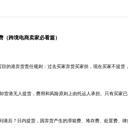
全部
物流资讯
电商资讯
物流百科
外贸百科
外贸经验
邮寄经验
重要公告
费（跨境电商卖家必看篇）
取消
确定
条彻底改写目的港弃货责任规则：过去买家弃货买家担，现在买家不提
货港无人提货，费用和风险原则上由托运人承担。只有买家已换单
。
港后 7 日内提货，因弃货产生的滞箱费、堆存费、处置费、