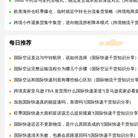
Temu 半托管与全托管模式，物流发货成本差异深度对比（跨境
欧美海外仓旺季爆仓，临时就近中转仓分流备货策略（跨境电商
跨境小件退换货集中集货，逆向物流拼柜降本模式（跨境物流干
每日推荐
国际空运直达与中转航班，该如何选择（国际快递干货知识分享
国际空运完整运输流程分为哪几个步骤（国际空运干货知识分享
国际空运和国际快递到底有哪些核心区别（国际物流干货知识分
跨境卖家亚马逊 FBA 发货用什么国际快递渠道?(亚马逊卖家必看篇
加急国际快递真的能提速吗，靠谱吗?(国际快递干货知识分享)
旺季国际快递大面积延误该怎么提前规避?(国际快递干货知识分享
国际快递迟迟不更新物流，是什么原因造成的?(国际快递干货知识
国际快递清关失败，包裹会原路退回吗?(国际快递干货知识分享)