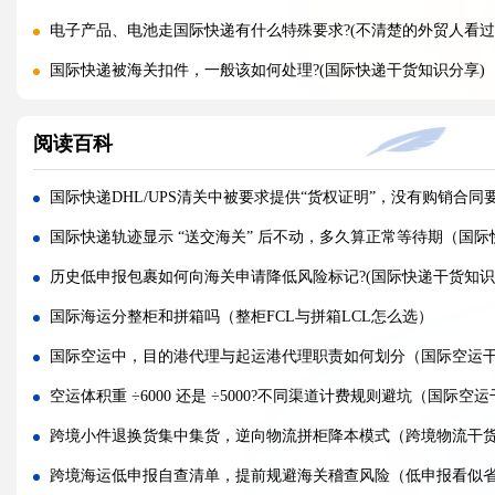
电子产品、电池走国际快递有什么特殊要求?(不清楚的外贸人看过
国际快递被海关扣件，一般该如何处理?(国际快递干货知识分享)
国际快递首重续重是什么意思，该怎么理解?(国际快递干货知识分
阅读百科
不同国家国际快递报价差距为什么这么大?(国际快递干货知识分享
国际快递运费是怎么计算的，体积重怎么核算?(国际快递干货知识
国际快递DHL/UPS清关中被要求提供“货权证明”，没有购销合
国际快递可以寄哪些国家，偏远地区能派送吗（国际快递干货知
国际快递轨迹显示 “送交海关” 后不动，多久算正常等待期（国
什么是国际快递，和国际物流有什么区别（国际快递干货知识分
历史低申报包裹如何向海关申请降低风险标记?(国际快递干货知识
亚马逊 FBA 空运头程，选空派还是纯空运更合适?(国际空运干货
国际海运分整柜和拼箱吗（整柜FCL与拼箱LCL怎么选）
实木包装走国际空运，一定要做熏蒸吗?(国际空运干货知识分享)
国际空运中，目的港代理与起运港代理职责如何划分（国际空运
空运货物被扣，最快多久可以完成清关放行?(国际空运干货知识分
空运体积重 ÷6000 还是 ÷5000?不同渠道计费规则避坑（国际
国际空运税费由谁承担，到门和到港费用差别在哪?(不清楚的外贸
跨境小件退换货集中集货，逆向物流拼柜降本模式（跨境物流干
多家货代空运报价差异大，该如何辨别虚高报价?(国际空运干货知
跨境海运低申报自查清单，提前规避海关稽查风险（低申报看似