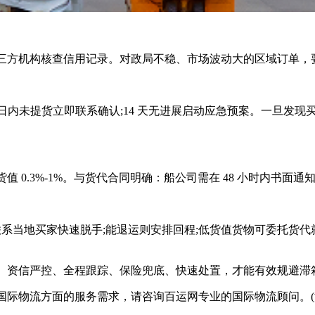
方机构核查信用记录。对政局不稳、市场波动大的区域订单，
7 日内未提货立即联系确认;14 天无进展启动应急预案。一旦
0.3%-1%。与货代合同明确：船公司需在 48 小时内书面
系当地买家快速脱手;能退运则安排回程;低货值货物可委托货
资信严控、全程跟踪、保险兜底、快速处置，才能有效规避滞
际物流方面的服务需求，请咨询百运网专业的国际物流顾问。(