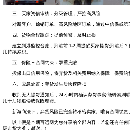
三、买家资信审核：分级管理，严控高风险
对新客户、赊销订单、高风险地区订单，通过中信保或第三
四、货物全程跟踪：提前预警，及时止损
建立到港监控台账，到港前 1-2 周提醒买家提货;到港后 
用持续累积。
五、保险 + 合同约束：双重兜底
投保出口信用保险，将弃货及相关费用纳入保障，保费约货值 
六、应急处置：弃货发生后快速降损
收到无人提货通知后，24 小时内确认弃货事实;能转卖则联
用于后续追偿或保险理赔。
新海商法下，弃货风险已完全转移给卖家。唯有合同锁责、
以上便是本期百运网为您分享的全部内容，若您还有任何国
际走货为准，谢谢。)