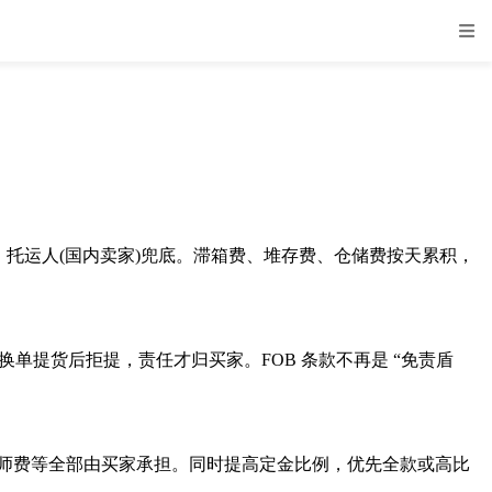
货，托运人(国内卖家)兜底。滞箱费、堆存费、仓储费按天累积，
提货后拒提，责任才归买家。FOB 条款不再是 “免责盾
律师费等全部由买家承担。同时提高定金比例，优先全款或高比