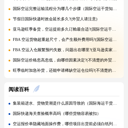
国际空运完整运输流程分为哪几个步骤（国际空运干货知识分享）
节假日国际快递时效会延长多久?(外贸人请注意)
亚马逊旺季备货，空运提前多久订舱最合适?(国际空运干货知识分享)
FBA 空运货物超重超尺寸，会产生额外费用吗?(国际空运干货知识分享)
FBA 空运入仓频繁预约失败，问题出在哪里?(亚马逊卖家请注意)
国际空运价格忽高忽低，由哪些因素决定?(不清楚的外贸人看过来)
旺季临时加急补货，还能申请稀缺空运仓位吗?(不清楚的外贸人看过来)
黑五圣诞空运爆仓，提前多久锁舱可避开港口长时间排队?(不清楚的跨境卖家看过来)
阅读百科
实木托盘无 IPPC 标识，空运落地除销毁外有哪些整改方式(国际空运干货知识分享)
空运到仓长期不上架，如何区分物流延误与亚马逊仓内拥堵?(国际空运干货知识分享)
集装箱进水、货物受潮是什么原因导致的（国际海运干货知识分享）
美仓热门地址，空派派送经常拒收该怎么处理（不清楚的跨境卖家看过来）
国际快递海关查验概率高吗（哪些货物容易被扣）
海关认定货值偏高征税，有合规申诉减免税费的办法吗（国际快递干货知识分享）
空运报价单隐藏地面操作费，哪些项目出货前必须白纸列明（不清楚的外贸人看过来）