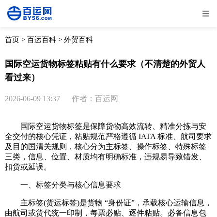
全部
物流资讯
电商资讯
物流百科
首页
>
百运百科
>
外贸百科
外贸百科
外贸经验
邮寄经验
重要公告
国际空运货物标签粘贴有什么要求（不清楚的外贸人
看过来）
取消
确定
2026-06-09 13:37
作者：百运网
国际空运货物标签是保障货物高效流转、精准分拣与安
全交付的核心凭证，粘贴规范严格遵循 IATA 标准、航司要求
及目的国清关规则，核心分为主标签、操作标签、特殊标签
三类，信息、位置、材质均有明确标准，违规易导致错发、
扣货或延误。
一、标签分类与核心信息要求
主标签(货运标签)是货物 “身份证”，承载核心运输信息，
由航司或货代统一印制，每票必贴、逐件粘贴。必备信息包