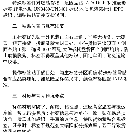
特殊标签针对敏感货物：危险品贴 IATA DGR 标准菱形
标签;锂电池贴 UN3480/UN3481 标识;木质包装需标注 IPPC
标识，漏贴错贴直接安检退回。
二、粘贴位置与规范细节
主标签优先贴于外包装正面右上角，平整无折叠、无覆
盖，避开接缝、折痕及胶带封口处。小件货物建议顶面 + 侧
面各贴 1 张，确保 360° 可见;大件或托盘货四个侧面均贴，防
止磨损脱落。标签不得覆盖其他标识，固定牢固，避免运输
中脱落。
操作标签贴于醒目处，与主标签分区明确;特殊标签需贴
合对应品类规范，如危险品标签尺寸、颜色严格匹配 IATA 标
准。
三、材质与常见避坑要点
标签材质需防水、耐磨、粘性强，适应高空温差与搬运
摩擦。常见错误包括：标签信息与运单不一致、贴在易磨损
边角、覆盖其他标识、手写涂改信息、特殊货物漏贴合规标
签。旺季时，标签不规范会大幅降低分拣效率，甚至导致货
物滞留中转港。