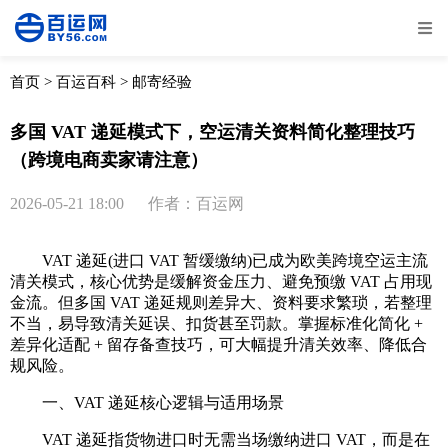
全部
物流资讯
电商资讯
物流百科
首页
>
百运百科
>
邮寄经验
外贸百科
外贸经验
邮寄经验
重要公告
多国 VAT 递延模式下，空运清关资料简化整理技巧
（跨境电商卖家请注意）
取消
确定
2026-05-21 18:00
作者：百运网
VAT 递延(进口 VAT 暂缓缴纳)已成为欧美跨境空运主流
清关模式，核心优势是缓解资金压力、避免预缴 VAT 占用现
金流。但多国 VAT 递延规则差异大、资料要求繁琐，若整理
不当，易导致清关延误、扣货甚至罚款。掌握标准化简化 +
差异化适配 + 留存备查技巧，可大幅提升清关效率、降低合
规风险。
一、VAT 递延核心逻辑与适用场景
VAT 递延指货物进口时无需当场缴纳进口 VAT，而是在