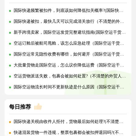
国际快递频繁被扣件，到底该如何降低扣关概率?(国际快递干货知识分享)
国际快递被扣，最快几天可以完成清关放行（不清楚的外贸人看过来）
新手跨境卖家，国际空运发货完整避坑指南(国际空运干货知识分享)
空运订舱后被航司甩舱，该怎么应急处理（国际空运干货知识分享）
国际空运常见隐性收费有哪些，如何避开（国际空运干货知识分享）
大批量货物走国际空运，怎么议价降低运费（国际空运干货知识分享）
空运货物派送失败，包裹会被如何处置?（不清楚的外贸人看过来）
国际空运物流长时间不更新轨迹是什么原因（国际空运干货知识分享）
每日推荐
国际快递关税由收件人拒付，货物最后如何处理?(不清楚的外贸人看过来)
快递混装货物一件违规，整票包裹都会被扣押退回吗?(不清楚的外贸人看过来)