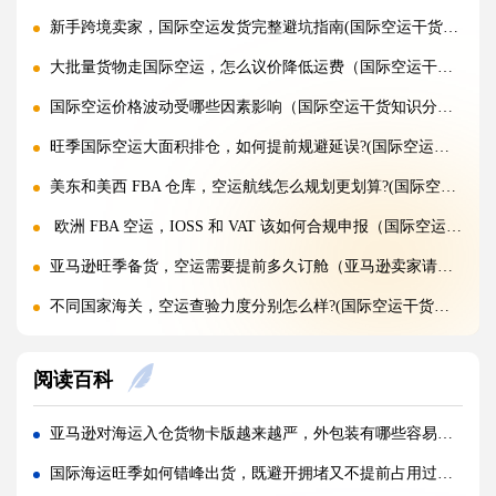
新手跨境卖家，国际空运发货完整避坑指南(国际空运干货知识分享)
大批量货物走国际空运，怎么议价降低运费（国际空运干货知识分享）
国际空运价格波动受哪些因素影响（国际空运干货知识分享）
旺季国际空运大面积排仓，如何提前规避延误?(国际空运干货知识分享)
美东和美西 FBA 仓库，空运航线怎么规划更划算?(国际空运干货知识分享)
欧洲 FBA 空运，IOSS 和 VAT 该如何合规申报（国际空运干货知识分享）
亚马逊旺季备货，空运需要提前多久订舱（亚马逊卖家请注意）
不同国家海关，空运查验力度分别怎么样?(国际空运干货知识分享)
空运混装货物一件违规，整票都会被扣吗?(国际空运干货知识分享)
阅读百科
空运货物 AMS、ENS 预申报填错有什么后果?(国际空运干货知识分享)
空运品名申报错误，会面临哪些罚款与处罚?(国际空运干货知识分享)
亚马逊对海运入仓货物卡版越来越严，外包装有哪些容易忽略的细节（亚马逊干货知识分享）
国际空运货物被扣，最快多久可以清关放行?(国际空运干货知识分享)
国际海运旺季如何错峰出货，既避开拥堵又不提前占用过多资金（国际海运干货知识分享）