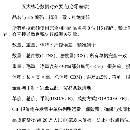
二、五大核心数据对齐要点(必零差错)
品名与 HS 编码：精准一致，杜绝笼统
所有单据必须使用完全相同的品名与 8 位 HS 编码，禁止简
异，会直接导致退税失败或海关罚款。
数量、重量、体积：严控误差，精准到个
数量：总件数(CTNS)、总数量(PCS)，所有单据完全一致，如 
重量：毛重、净重误差≤±3%(部分航司≤±5%)，报关单
体积：长 × 宽 × 高、总体积(CBM)，误差≤±5%，箱单
金额与币制：完全匹配，贸易条款清晰
单价、总价、币制(USD/EUR)、成交方式(FOB/CIF/C
CIF 报价需在发票中单独列明运费、保险费，确保与实际物
高货值货物(超 20 万人民币)需双人复核，防止小数点错