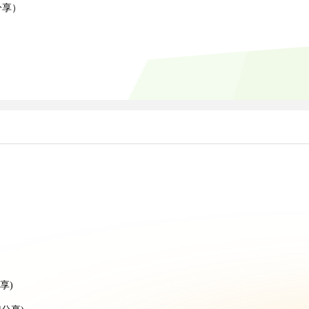
分享）
）
享)