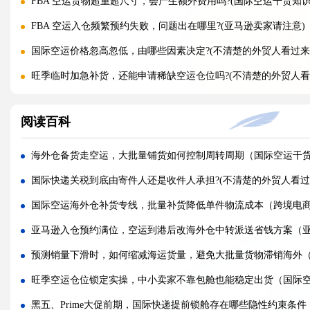
FBA 空运货物超重超尺寸，会产生额外费用吗?(国际空运干货知识
FBA 空运入仓频繁预约失败，问题出在哪里?(亚马逊卖家请注意)
国际空运价格忽高忽低，由哪些因素决定?(不清楚的外贸人看过来
旺季临时加急补货，还能申请稀缺空运仓位吗?(不清楚的外贸人看
黑五圣诞空运爆仓，提前多久锁舱可避开港口长时间排队?(不清楚
阅读百科
实木托盘无 IPPC 标识，空运落地除销毁外有哪些整改方式(国际
空运到仓长期不上架，如何区分物流延误与亚马逊仓内拥堵?(国际
海外仓备货走空运，大批量铺货如何控制周转周期（国际空运干
美仓热门地址，空派派送经常拒收该怎么处理（不清楚的跨境卖
国际快递关税到底由寄件人还是收件人承担?(不清楚的外贸人看过
海关认定货值偏高征税，有合规申诉减免税费的办法吗（国际快
国际空运海外仓补货专线，批量补货降低单件物流成本（跨境电
国际快递包装做错直接破损（跨境发货包装指南）
亚马逊入仓预约满位，空运到港后改海外仓中转派送省钱方案（
国际快递虚报货值有什么后果（海关处罚细则科普）
预测销量下滑时，如何缩减海运货量，避免大批量货物滞销海外
旺季国际空运仓位紧张，如何提前锁定舱位与运价（不清楚的外
旺季空运仓位锁定实操，中小卖家不靠包舱也能稳定出货（国际
空运主单MAWB与分单HAWB有什么区别，清关受影响吗（国际
黑五、Prime大促前期，国际快递提前锁舱存在哪些隐性约束条