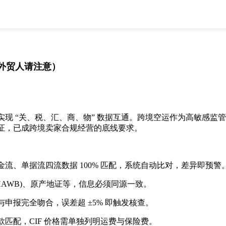
全部
物流资讯
电商资讯
物流百科
外贸百科
外贸经验
邮寄经验
重要公告
外贸人请注意）
取消
确定
 “关、税、汇、商、物” 数据互通。跨境空运作为高敏感监
证，已成跨境卖家合规经营的底线要求。
、单据流四流数据 100% 匹配，系统自动比对，差异即预警
AWB)、原产地证等，信息必须同源一致。
报完全吻合，误差超 ±5% 即触发核查。
配，CIF 价格需单独列明运费与保险费。