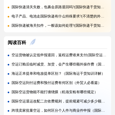
国际快递清关失败，包裹会原路退回吗?(国际快递干货知识分享)
电子产品、电池走国际快递有什么特殊要求?(不清楚的外贸人看过来)
国际快递被海关扣件，一般该如何处理?(国际快递干货知识分享)
国际快递首重续重是什么意思，该怎么理解?(国际快递干货知识分享)
阅读百科
不同国家国际快递报价差距为什么这么大?(国际快递干货知识分享)
国际快递运费是怎么计算的，体积重怎么核算?(国际快递干货知识分享)
空运货物被认定低申报退回，返程运费谁来支付(国际空运干货知识分享)
国际快递可以寄哪些国家，偏远地区能派送吗（国际快递干货知识分享）
空运订舱后临时减货、加货，会产生哪些额外操作费（国际空运干货知识分享）
什么是国际快递，和国际物流有什么区别（国际快递干货知识分享）
海运正本提单和电放提单区别？（国际海运干货知识详解）
亚马逊 FBA 空运头程，选空派还是纯空运更合适?(国际空运干货知识分享)
国际空运到付运费和预付运费有何区别（外贸人必看篇）
实木包装走国际空运，一定要做熏蒸吗?(国际空运干货知识分享)
国际空运货物能不能打缠绕膜（机场安检有哪些规定）
空运货物被扣，最快多久可以完成清关放行?(国际空运干货知识分享)
国际空运退运改配二次收费规则，提前规避可减少多少额外损耗（跨境电商卖家请注意）
国际空运税费由谁承担，到门和到港费用差别在哪?(不清楚的外贸人看过来)
跨境卖家批量空运，如何区分个人件与商业件申报（国际空运干货知识分享）