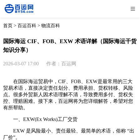
全部
物流资讯
电商资讯
物流百科
首页
>
百运百科
>
物流百科
外贸百科
外贸经验
邮寄经验
重要公告
国际海运 CIF、FOB、EXW 术语详解（国际海运干货
知识分享）
取消
确定
2026-03-07 17:00
作者：百运网
在国际海运贸易中，CIF、FOB、EXW是最常用的三大
贸易术语，直接决定责任划分、费用承担、货权转移、风险
点。很多外贸新人因术语理解不清，导致费用多付、货权失
控、理赔困难。接下来，百运网将为您详细解答，希望对您
有所帮助。
一、EXW(Ex Works)工厂交货
EXW 是风险最小、责任最轻、最简单的术语，俗称 “出
厂价”。