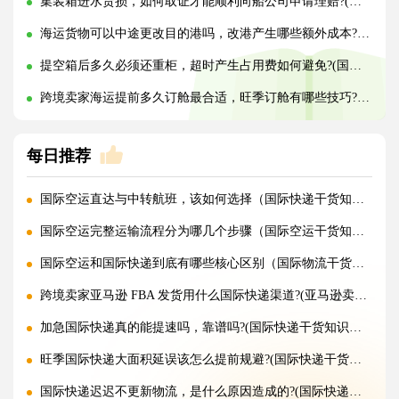
集装箱进水货损，如何取证才能顺利向船公司申请理赔?(国际海运干货知识分享)
海运货物可以中途更改目的港吗，改港产生哪些额外成本?(国际海运干货知识分享)
提空箱后多久必须还重柜，超时产生占用费如何避免?(国际海运干货知识分享)
跨境卖家海运提前多久订舱最合适，旺季订舱有哪些技巧?(国际海运干货知识分享)
每日推荐
国际空运直达与中转航班，该如何选择（国际快递干货知识分享）
国际空运完整运输流程分为哪几个步骤（国际空运干货知识分享）
国际空运和国际快递到底有哪些核心区别（国际物流干货知识分享）
跨境卖家亚马逊 FBA 发货用什么国际快递渠道?(亚马逊卖家必看篇)
加急国际快递真的能提速吗，靠谱吗?(国际快递干货知识分享)
旺季国际快递大面积延误该怎么提前规避?(国际快递干货知识分享)
国际快递迟迟不更新物流，是什么原因造成的?(国际快递干货知识分享)