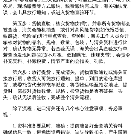
务局、现场缴费等方式缴纳。税费缴纳完成后，海关确认无
误，会出具放行通知，或进入货物查验环节。
第五步：货物查验，核实货物(如需)。并非所有货物都会
被查验，海关会随机抽查，或针对高风险货物(如低报货值、
敏感货、危险品)进行重点查验。查验时，海关工作人员会开
箱核对货物的品名、规格、数量、包装，与清关资料进行比
对，确认货物无异常。若查验无误，海关会出具查验放行单;
若查验发现问题(如货不对板、低报瞒报、违规夹带)，会责令
补充资料、补缴税费，情节严重的会扣关、罚款。
第六步：放行提货，完成清关。货物查验通过或海关直
接放行后，收货人可凭放行通知、提单，到目的港仓库提
货，或委托货代安排拖车派送，将货物运输至指定地址。提
货时，需核对货物数量、规格，检查货物是否有破损、丢
失，确认无误后签收，完成整个清关流程。
除了流程，进口清关还有几个核心注意事项，务必重
视：
1. 资料准备要及时、准确：提前准备好全套清关资料，
确保信息一致，避免因资料错误、缺失导致扣关，产生滞港