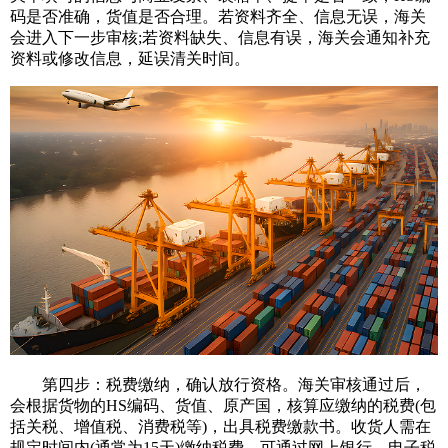
码是否准确，货值是否合理。若资料齐全、信息无误，海关
会进入下一步审核;若资料缺失、信息有误，海关会通知补充
资料或修改信息，延误清关时间。
第四步：税费缴纳，确认放行资格。海关审核通过后，
会根据货物的HS编码、货值、原产国，核算应缴纳的税费(包
括关税、增值税、消费税等)，出具税费缴款书。收货人需在
规定时间内(通常为15天)缴纳税费，可通过网上银行、电子税