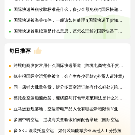
国际快递关税收取标准是什么，多少金额免税?(国际快递干货知识分享)
国际快递被海关扣件，一般该如何处理?(国际快递干货知识分享)
国际快递首重续重是什么意思，该怎么理解?(国际快递干货知识分享)
每日推荐
跨境电商发货常用什么国际快递渠道（跨境电商物流干货知识分享）
低申报国际空运货物被查，会产生多少罚款?(外贸人请注意)
同一店铺大批量备货，拆分多票空运订舱有什么好处?(跨境电商卖家必看篇)
整托盘空运颠簸散架，缠绕膜与打包带规范用法是什么?(国际空运干货知识分享)
亚马逊新规落地，空运带电产品入仓有哪些新增限制?(亚马逊卖家请注意)
多国中转空运，过境海关查验该如何配合举证（国际空运干货知识分享）
多 SKU 混装托盘空运，如何装箱能减少亚马逊人工分拣拉长上架时长?(国际空运干货知识分享)