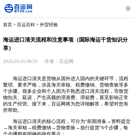
全部
物流资讯
电商资讯
物流百科
首页
>
百运百科
>
外贸经验
外贸百科
外贸经验
邮寄经验
重要公告
海运进口清关流程和注意事项（国际海运干货知识分
享）
取消
确定
2026-03-05 09:59
作者：百运网
海运进口清关是货物从国外进入国内的关键环节，流程
繁琐、要求严格，涉及海关审核、税费缴纳、货物查验等多
个步骤。很多企业和个人因为不熟悉进口清关流程，导致货
物扣关、延误，产生高额的滞港费、滞箱费，甚至影响正常
的生产经营。接下来，百运网将为您详细解答，希望对您有
所帮助。
海运进口清关的核心流程，可分为“前期准备→资料提交
→海关审核→税费缴纳→货物查验→放行提货”6个步骤，每
个步骤都有明确的操作要点：