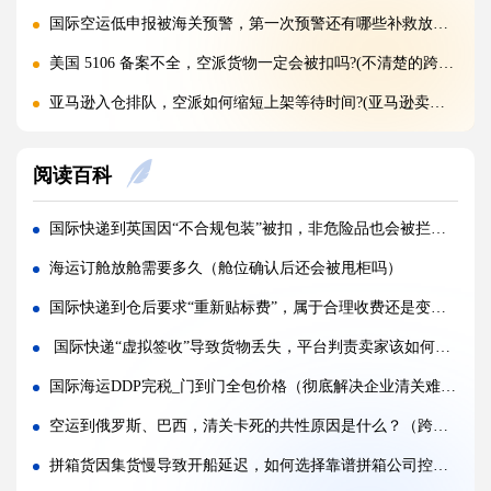
国际空运低申报被海关预警，第一次预警还有哪些补救放行办法(外贸人请注意)
美国 5106 备案不全，空派货物一定会被扣吗?(不清楚的跨境电商卖家看过来)
亚马逊入仓排队，空派如何缩短上架等待时间?(亚马逊卖家必看篇)
跨境电商 FBA 空运，自主 VAT 清关和集体包税清关分别适配什么场景（亚马逊卖家请注意）
阅读百科
凌晨落地的红眼航班空运，末端机场分拣会额外拉长多久派送时效?(不清楚的外贸人看过来)
国际空运附加费有哪些（燃油、安检、操作费一览）
国际快递到英国因“不合规包装”被扣，非危险品也会被拦截的真实原因（跨境电商卖家请注意）
国际空运运价经常波动（影响空运价格的核心因素）
海运订舱放舱需要多久（舱位确认后还会被甩柜吗）
深圳盐田、蛇口、南沙港口海运出货，码头操作流程有何差异?(国际海运干货知识分享)
国际快递到仓后要求“重新贴标费”，属于合理收费还是变相加价（跨境电商卖家请注意）
超长超宽货物走海运，提前需要向船公司申请哪些特殊许可?(不清楚的外贸人看过来)
国际快递“虚拟签收”导致货物丢失，平台判责卖家该如何举证申诉（不清楚的跨境电商卖家看过来）
受潮货物海运集装箱如何防潮，哪些防潮方案性价比最高?(国际海运干货知识分享)
国际海运DDP完税_门到门全包价格（彻底解决企业清关难、税费不确定的痛点）
海运货物查验后，多久可以完成放行，货代可以加速处理吗?(国际海运干货知识分享)
空运到俄罗斯、巴西，清关卡死的共性原因是什么？（跨境电商卖家请注意）
东南亚近洋海运直航与中转船怎么选，中转货存在哪些潜在风险?(国际海运干货知识分享)
拼箱货因集货慢导致开船延迟，如何选择靠谱拼箱公司控时效（国际海运干货知识分享）