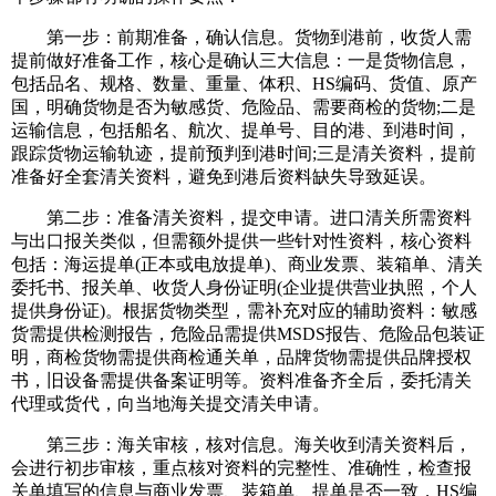
第一步：前期准备，确认信息。货物到港前，收货人需
提前做好准备工作，核心是确认三大信息：一是货物信息，
包括品名、规格、数量、重量、体积、HS编码、货值、原产
国，明确货物是否为敏感货、危险品、需要商检的货物;二是
运输信息，包括船名、航次、提单号、目的港、到港时间，
跟踪货物运输轨迹，提前预判到港时间;三是清关资料，提前
准备好全套清关资料，避免到港后资料缺失导致延误。
第二步：准备清关资料，提交申请。进口清关所需资料
与出口报关类似，但需额外提供一些针对性资料，核心资料
包括：海运提单(正本或电放提单)、商业发票、装箱单、清关
委托书、报关单、收货人身份证明(企业提供营业执照，个人
提供身份证)。根据货物类型，需补充对应的辅助资料：敏感
货需提供检测报告，危险品需提供MSDS报告、危险品包装证
明，商检货物需提供商检通关单，品牌货物需提供品牌授权
书，旧设备需提供备案证明等。资料准备齐全后，委托清关
代理或货代，向当地海关提交清关申请。
第三步：海关审核，核对信息。海关收到清关资料后，
会进行初步审核，重点核对资料的完整性、准确性，检查报
关单填写的信息与商业发票、装箱单、提单是否一致，HS编