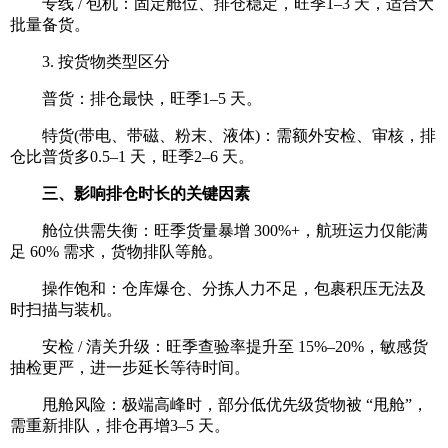
专线 / 包机：固定舱位、排仓稳定，旺季1–3 天，适合大
批量备货。
3. 按货物类型区分
普货：排仓最快，旺季1–5 天。
特货(带电、带磁、粉末、液体)：需额外安检、审核，排
仓比普货多0.5–1 天，旺季2–6 天。
三、影响排仓时长的关键因素
舱位供需失衡：旺季货量暴增 300%+，航班运力仅能满
足 60% 需求，货物排队等舱。
操作饱和：仓库爆仓、分拣人力不足，包裹积压无法及
时扫描与装机。
安检 / 清关升级：旺季查验率提升至 15%–20%，敏感货
抽检更严，进一步延长等待时间。
甩舱风险：极端高峰时，部分低优先级货物被 “甩舱”，
需重新排队，排仓再增3–5 天。