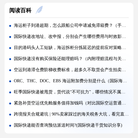
美国 5106 备案不全，空派货物一定会被扣吗?(不清楚的跨境电商卖家看过来)
阅读百科
亚马逊入仓排队，空派如何缩短上架等待时间?(亚马逊卖家必看篇)
跨境电商 FBA 空运，自主 VAT 清关和集体包税清关分别适配什么场景（亚马逊卖家请注意）
海运柜子到港超期，怎么跟船公司申请减免滞箱费？（手把手教您如何省海运费）
凌晨落地的红眼航班空运，末端机场分拣会额外拉长多久派送时效?(不清楚的外贸人看过来)
国际快递改地址、改申报，分别会产生哪些费用与时效影响（内附国际快递实操指南）
国际空运附加费有哪些（燃油、安检、操作费一览）
目的港码头人工短缺，海运拆柜分拣延迟的提前应对策略（国际海运干货知识分享）
国际空运运价经常波动（影响空运价格的核心因素）
国际快递没有购买保险还能理赔吗？（内附理赔流程与关键要点）
深圳盐田、蛇口、南沙港口海运出货，码头操作流程有何差异?(国际海运干货知识分享)
空运到港滞仓费阶梯收费标准，超多久不取货会产生拍卖风险（国际空运干货知识分享）
超长超宽货物走海运，提前需要向船公司申请哪些特殊许可?(不清楚的外贸人看过来)
ORC、THC、DOC、EBS 海运附加费分别是什么（国际海运干货知识分享）
受潮货物海运集装箱如何防潮，哪些防潮方案性价比最高?(国际海运干货知识分享)
旺季国际快递被甩货，货代说“不可抗力”，哪些情况不属于免责范围（跨境电商卖家如何合理维权追责）
海运货物查验后，多久可以完成放行，货代可以加速处理吗?(国际海运干货知识分享)
紧急补货空运优先舱服务值得加钱吗（对比国际空运普通舱时效差多少）
跨境报关合规避坑 | 90%卖家踩过的海关税务大坑，看完直接避雷
国际快递能否查询预估派送时间?(国际快递干货知识分享)
不同海外站点，哪些航线更适合长期稳定使用拼箱海运补货（国际海运干货知识分享）