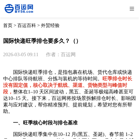
全部
物流资讯
电商资讯
物流百科
首页
>
百运百科
>
外贸经验
外贸百科
外贸经验
邮寄经验
重要公告
国际快递旺季排仓要多久？（）
取消
确定
2026-03-05 09:11
作者：百运网
国际快递旺季排仓，是指包裹在机场、货代仓库或快递
中心排队等待航班、分拣与装机的等待时间。
旺季排仓时长
没有固定值，核心取决于航线、渠道、货物类型与峰值时
段，
整体在1–10 天区间波动，黑五、圣诞等极端高峰甚至可
达10–15 天。接下来，百运网将按场景拆解排仓时长、影响因
素与应对建议，帮你精准预判、提前规划，希望对您有所帮
助。
一、旺季核心时段与排仓基准
国际快递旺季集中在10–12 月(黑五、圣诞)、春节前 1–2