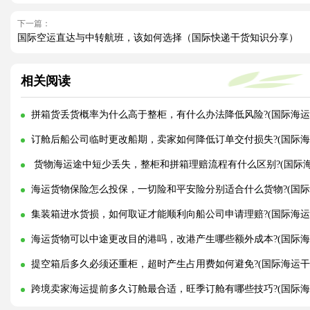
下一篇：
国际空运直达与中转航班，该如何选择（国际快递干货知识分享）
相关阅读
拼箱货丢货概率为什么高于整柜，有什么办法降低风险?(国际海运
订舱后船公司临时更改船期，卖家如何降低订单交付损失?(国际海
货物海运途中短少丢失，整柜和拼箱理赔流程有什么区别?(国际海
海运货物保险怎么投保，一切险和平安险分别适合什么货物?(国际
集装箱进水货损，如何取证才能顺利向船公司申请理赔?(国际海运
海运货物可以中途更改目的港吗，改港产生哪些额外成本?(国际海
提空箱后多久必须还重柜，超时产生占用费如何避免?(国际海运干
跨境卖家海运提前多久订舱最合适，旺季订舱有哪些技巧?(国际海