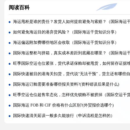
阅读百科
不同国家国际快递报价差距为什么这么大?(国际快递干货知识分享
国际快递运费是怎么计算的，体积重怎么核算?(国际快递干货知识
海运甩柜是谁的责任？发货人如何提前避免与索赔？（国际海运
国际快递可以寄哪些国家，偏远地区能派送吗（国际快递干货知
如何避免海运目的港弃货风险？（国际海运干货知识分享）
什么是国际快递，和国际物流有什么区别（国际快递干货知识分
海运偏远附加费哪些地区会收取（国际海运干货知识分享）
亚马逊 FBA 空运头程，选空派还是纯空运更合适?(国际空运干货
国际海运整柜与拼箱，真实成本差距到底藏在哪里？（国际海运
实木包装走国际空运，一定要做熏蒸吗?(国际空运干货知识分享)
旺季国际空运仓位紧张，货代承诺保舱却被甩货，如何留存证据
空运货物被扣，最快多久可以完成清关放行?(国际空运干货知识分
国际快递被目的港海关扣货，货代说“无法干预”，货主还有哪些
国际空运税费由谁承担，到门和到港费用差别在哪?(不清楚的外贸
国际海运订舱需要准备哪些报关资料?(资料错误后果是什么)
多家货代空运报价差异大，该如何辨别虚高报价?(国际空运干货知
旺季空运仓位超售常态化，怎样优先锁舱不被挤掉（国际空运干
国际海运 FOB 和 CIF 价格有什么区别?(外贸报价选哪个)
国际快递清关延误一般多久能放行（申诉流程是怎样的）
带磁产品发国际空运未做消磁与磁检，机场安检如何判定是否可