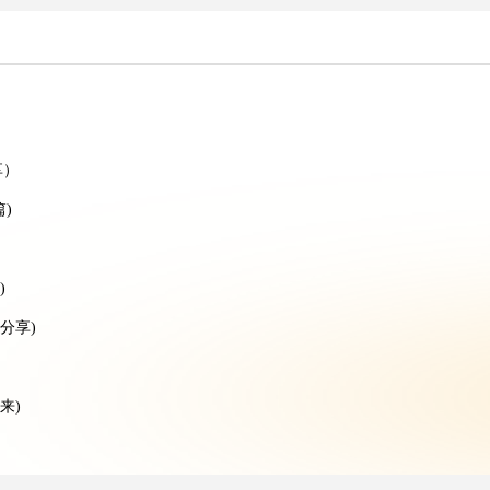
）
）
享）
)
)
分享)
来)
享)