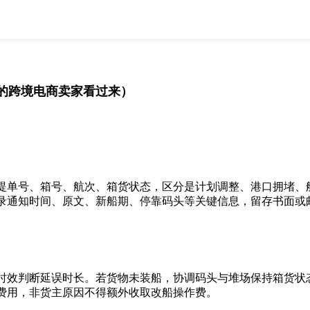
全部
物流资讯
电商资讯
物流百科
外贸百科
外贸经验
邮寄经验
重要公告
的跨境电商卖家看过来）
取消
确定
单号、箱号、航次、箱货状态，区分是计划调整、港口拥堵、船
录通知时间、原文、新船期、停靠码头等关键信息，留存书面或
效判断延误时长。若货物未装船，协调码头与堆场保持箱货状态
费用，非货主原因不得额外收取改船操作费。