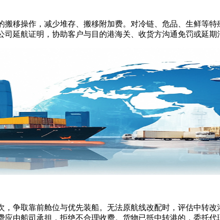
搬移操作，减少堆存、搬移附加费。对冷链、危品、生鲜等特殊
公司延航证明，协助客户与目的港海关、收货方沟通免罚或延期
，争取靠前舱位与优先装船。无法原航线改配时，评估中转改港
费应由船司承担，拒绝不合理收费。货物已抵中转港的，委托代