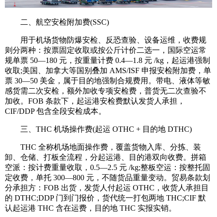
二、航空安检附加费(SSC)
用于机场货物防爆安检、反恐查验、设备运维，收费规
则分两种：按票固定收取或按公斤计价二选一，国际空运常
规单票 50—180 元，按重量计费 0.4—1.8 元 /kg，起运港强制
收取;美国、加拿大等国别叠加 AMS/ISF 申报安检附加费，单
票 30—50 美金，属于目的地强制合规费用。带电、液体等敏
感货需二次安检，额外加收专项安检费，普货无二次查验不
加收。FOB 条款下，起运港安检费默认发货人承担，
CIF/DDP 包含全段安检成本。
三、THC 机场操作费(起运 OTHC + 目的地 DTHC)
THC 全称机场地面操作费，覆盖货物入库、分拣、装
卸、仓储、打板全流程，分起运港、目的港双向收费。拼箱
空派：按计费重量收取，0.5—2.5 元 /kg;整板空运：按整托固
定收费，单托 300—800 元，不随货品重量变动。贸易条款划
分承担方：FOB 出货，发货人付起运 OTHC，收货人承担目
的 DTHC;DDP 门到门报价，货代统一打包两地 THC;CIF 默
认起运港 THC 含在运费，目的地 THC 实报实销。