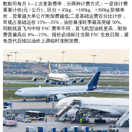
数航司每月 1—2 次更新费率，分两种计费方式：一是按计费
重量计价(元 / 公斤)，区分 + 45kg、+100kg、+300kg 阶梯单
价，货量越大单公斤附加费越低;二是基础运费百分比计价，
常规占基础运价 15%—35%，油价暴涨旺季最高突破 50%。
同航线直飞与中转 FSC 费率不同，直飞机型油耗更高，附加
费普遍高出 8%—15%。报价必须标注当期 FSC 生效日期，避
免货代后续以油价上调临时涨附加费。