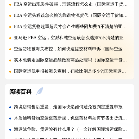
FBA 空运出现丢件破损，理赔流程怎么走（国际空运干货知识分享）
FBA 空运头程该怎么挑选靠谱物流货代（国际空运干货知识分享）
FBA 空运货物超重超尺寸会产生哪些附加费?(不清楚的亚马逊卖家看过来)
亚马逊 FBA 空运，空派和纯空运该怎么选择?(不清楚的亚马逊卖家看过来)
空运货物被海关布控，如何快速提交材料申诉（国际空运干货知识分享）
实木包装走国际空运必须做熏蒸热处理吗（国际空运干货知识分享）
国际空运低申报被海关查到，罚款比例是多少?(国际空运干货知识分享)
国际空运的运单有什么作用，包含哪些关键信息（国际空运干货知识分享）
阅读百科
国内哪些港口是国际空运主流始发机场（国际空运干货知识分享）
什么是泡货、重货，国际空运分别怎么定价（国际空运干货知识分享）
跨境店铺售后重发，走国际快递如何避免被判定重复申报（国际快递干货知识分享）
国际空运直达与中转航班，该如何选择（不清楚的外贸人看过来）
木质辅料货物空运熏蒸新规，免熏蒸材料如何节省出货流程（跨境电商卖家请注意）
国际空运客机和全货机分别适合运什么货物（国际空运干货知识分享）
海运战争险、货运险有什么用？（一文详解国际海运保险知识）
国际空运直达与中转航班，该如何选择（国际快递干货知识分享）