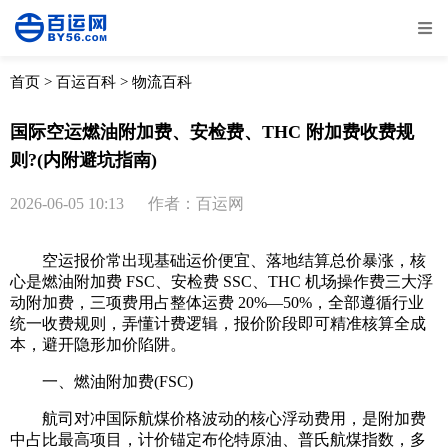
全部
物流资讯
电商资讯
物流百科
首页
>
百运百科
>
物流百科
外贸百科
外贸经验
邮寄经验
重要公告
国际空运燃油附加费、安检费、THC 附加费收费规
则?(内附避坑指南)
取消
确定
2026-06-05 10:13
作者：百运网
空运报价常出现基础运价便宜、落地结算总价暴涨，核
心是燃油附加费 FSC、安检费 SSC、THC 机场操作费三大浮
动附加费，三项费用占整体运费 20%—50%，全部遵循行业
统一收费规则，弄懂计费逻辑，报价阶段即可精准核算全成
本，避开隐形加价陷阱。
一、燃油附加费(FSC)
航司对冲国际航煤价格波动的核心浮动费用，是附加费
中占比最高项目，计价锚定布伦特原油、普氏航煤指数，多