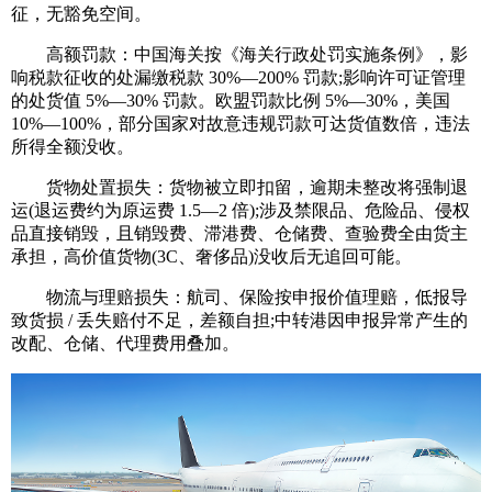
征，无豁免空间。
高额罚款：中国海关按《海关行政处罚实施条例》，影
响税款征收的处漏缴税款 30%—200% 罚款;影响许可证管理
的处货值 5%—30% 罚款。欧盟罚款比例 5%—30%，美国
10%—100%，部分国家对故意违规罚款可达货值数倍，违法
所得全额没收。
货物处置损失：货物被立即扣留，逾期未整改将强制退
运(退运费约为原运费 1.5—2 倍);涉及禁限品、危险品、侵权
品直接销毁，且销毁费、滞港费、仓储费、查验费全由货主
承担，高价值货物(3C、奢侈品)没收后无追回可能。
物流与理赔损失：航司、保险按申报价值理赔，低报导
致货损 / 丢失赔付不足，差额自担;中转港因申报异常产生的
改配、仓储、代理费用叠加。