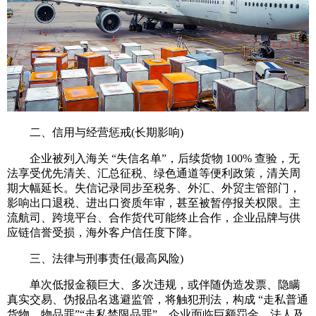
二、信用与经营惩戒(长期影响)
企业被列入海关 “失信名单”，后续货物 100% 查验，无
法享受优先清关、汇总征税、绿色通道等便利政策，清关周
期大幅延长。失信记录同步至税务、外汇、外贸主管部门，
影响出口退税、进出口资质年审，甚至被暂停报关权限。主
流航司、跨境平台、合作货代可能终止合作，企业品牌与供
应链信誉受损，海外客户信任度下降。
三、法律与刑事责任(最高风险)
单次低报金额巨大、多次违规，或伴随伪造发票、隐瞒
真实交易、伪报品名逃避监管，将触犯刑法，构成 “走私普通
货物、物品罪”“走私禁限品罪”。企业面临巨额罚金，法人及