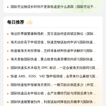
国际空运物流长时间不更新轨迹是什么原因（国际空运干货知识分享）
每日推荐
海运旺季频繁爆舱甩柜，货主该如何提前锁定舱位（国际海运干货知识分享）
海关估价高于申报货值，快递货物该如何申诉?(国际快递干货知识分享)
快递被海关布控查验，怎样准备材料快速申诉解封?(国际快递干货知识分享)
海关查验国际快递，重点检查包裹里哪些内容?(国际快递干货知识分享)
国际快递实木木箱无 IPPC 标识，一定会被海关扣留吗?(国际快递干货知识分享)
快递 AMS、IOSS、VAT 预申报填错，会带来什么麻烦?(国际快递干货知识分享)
国际快递低申报被海关查到，一般罚款比例是多少（外贸人请注意）
国际快递品名申报出错，会产生哪些罚款与滞留后果?(外贸人请注意)
国际快递频繁被扣件，到底该如何降低扣关概率?(国际快递干货知识分享)