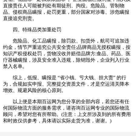
直接责任人可能被判处有期徒刑、拘役。危险品、管制物
品、侵权商品瞒报，处罚更重，部分国家对涉毒、涉危瞒报
直接追究刑责。
四、特殊品类加重处罚
危险品、化工品瞒报，除罚款、扣货外，航司可追加违
约金，情节严重追究公共安全责任;品牌商品无授权瞒报，按
知识产权侵权处罚，货物没收并赔偿品牌方;食品、药品、医
疗器械瞒报，涉及安全准入违规，除销毁外，企业列入行业
禁入名单。
综上，低报、瞒报是 “省小钱、亏大钱、担大责” 的行
为，合规如实申报、完整提交资质文件，才是空运清关降本
增效、规避风险的核心原则。
以上便是本期百运网为您分享的全部内容，若您还有任
何国际物流方面的服务需求，请咨询百运网专业的国际物流
顾问，希望对您有所帮助。(注意：上文所涉及到的所有费用
和时效仅供参考，具体请以实际走货为准，谢谢。)