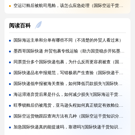
空运订舱后被航司甩舱，该怎么应急处理（国际空运干货知识分享）
空运货物派送失败，包裹会被如何处置?（不清楚的外贸人看过来）
阅读百科
加急国际空运真的能提速，靠谱吗?(国际空运干货知识分享)
FBA 空运出现丢件破损，理赔流程怎么走（国际空运干货知识分享）
国际海运主单和分单有哪些不同（不清楚的外贸人看过来）
FBA 空运头程该怎么挑选靠谱物流货代（国际空运干货知识分享）
墨西哥国际快递 外贸包裹专线运输（助力国货稳步开拓墨西哥市场）
FBA 空运货物超重超尺寸会产生哪些附加费?(不清楚的亚马逊卖家看过来)
同票货分多个国际快递包裹，为什么反而更容易被查（国际快递干货知识分享）
亚马逊 FBA 空运，空派和纯空运该怎么选择?(不清楚的亚马逊卖家看过来)
国际快递品名申报规范，写错极易产生查验（国际快递干货知识分享）
空运货物被海关布控，如何快速提交材料申诉（国际空运干货知识分享）
国际快递低申报被海关查验，如何降低罚款损失?(国际快递干货知识分享)
实木包装走国际空运必须做熏蒸热处理吗（国际空运干货知识分享）
海运滞港弃货后果是什么，如何减少损失?(国际海运干货知识分享)
国际空运低申报被海关查到，罚款比例是多少?(国际空运干货知识分享)
旺季锁舱后仍被甩货，亚马逊头程如何真正锁定有效舱位（亚马逊卖家必看篇）
国际空运的运单有什么作用，包含哪些关键信息（国际空运干货知识分享）
国际空运货物跟踪查询方法有几种（国际空运干货知识分享）
加急国际快递真的能提速吗，靠谱吗?(国际快递干货知识分享)