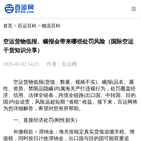
全部
物流资讯
电商资讯
物流百科
首页
>
百运百科
>
物流百科
外贸百科
外贸经验
邮寄经验
重要公告
空运货物低报、瞒报会带来哪些处罚风险（国际空运
干货知识分享）
取消
确定
2026-02-02 14:23
作者：百运网
空运货物低报(货值、数量、规格不实)、瞒报(品名、属
性、资质、禁限品隐瞒)均属海关严打违规行为，处罚覆盖经
济、信用、法律全链条，跨境全链路(出口国、中转国、目的
国)均会追责，风险远超短期 “省税” 收益。接下来，百运网将
为您详细解答，希望对您有所帮助。
一、直接经济处罚(刚性损失)
补缴税款 + 滞纳金：海关按核定真实货值追缴关税、增
值税，同时按日计收滞纳金，出口国与目的国可能双重追