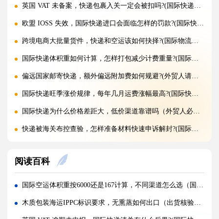
英国 VAT 未备案，快递包裹入关一定会被扣吗?(国际快递干货知识分享)
欧盟 IOSS 失效，国际快递进口会面临怎样的罚款?(国际快递干货知识分享)
跨境电商大批量货件，快递和空运该如何抉择?(国际物流干货知识分享)
国际快递体积重如何计算，怎样打包减少计费重量?(国际快递干货知识分享)
偏远国家邮寄快递，额外偏远附加费如何规避?(外贸人请注意)
国际快递旺季涨价规律，每年几月运费涨幅最高?(国际快递干货知识分享)
国际快递为什么价格差距大，低价渠道靠谱吗（外贸人必看篇）
快递被海关布控查验，怎样准备材料快速申诉解封?(国际快递干货知识分享)
海关查验国际快递，重点检查包裹里哪些内容?(国际快递干货知识分享)
阅读百科
国际快递实木木箱无 IPPC 标识，一定会被海关扣留吗?(国际快递干货知识分享)
快递 AMS、IOSS、VAT 预申报填错，会带来什么麻烦?(国际快递干货知识分享)
国际空运体积重按6000还是167计算，不同渠道怎么选（国际空运干货知识分享）
国际快递低申报被海关查到，一般罚款比例是多少（外贸人请注意）
木质包装海运IPPC标识要求，无熏蒸如何出口（出货核验要点有哪些）
国际快递品名申报出错，会产生哪些罚款与滞留后果?(外贸人请注意)