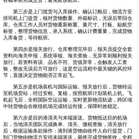
在截单前完成交货，避免延误航班。
第三步是上门揽货与入库操作。确认订舱后，物流方安
排司机上门提货，核对货物数量、外箱标识，无误后带回仓
库。仓库工作人员对货物重新称重、量尺寸、打板、贴航空
标签，整理货物信息，录入系统，确认计费重量，完成货物
入库备货，等待航班。
第四步是报关放行。仓库整理完毕后，报关员提交全套
资料向海关申报，系统审核、海关查验，无异常则顺利报关
放行。若资料有误、品名不符、货值异常，会触发人工查
验，整改无误后方可放行，这是空运流程中最关键的风控环
节，直接决定货物能否正常起飞。
第五步是机场装机与国际运输。报关放行后，货物转运
至机场货站，经过安检、复核，按照航班计划装机上机。飞
机起飞后，全程国际空运运输，实时更新物流轨迹，跨区域
中转货物会在枢纽机场完成转运衔接，保障时效稳定。
第六步是目的港清关与末端派送。货物抵达目的机场
后，当地清关团队完成换单、清关、缴税查验，清关放行
后，根据运输条款操作：港到港货物由收件人自行提货，门
到门货物由物流方安排末端派送，最终完成货物签收，全程