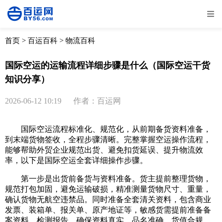
全部
物流资讯
电商资讯
物流百科
首页
>
百运百科
>
物流百科
外贸百科
外贸经验
邮寄经验
重要公告
国际空运的运输流程详细步骤是什么（国际空运干货
知识分享）
取消
确定
2026-06-12 10:19
作者：百运网
国际空运流程标准化、规范化，从前期备货资料准备，
到末端货物签收，全程步骤清晰。完整掌握空运操作流程，
能够帮助外贸企业规范出货、避免扣货延误、提升物流效
率，以下是国际空运全套详细操作步骤。
第一步是出货前备货与资料准备。货主提前整理货物，
规范打包加固，避免运输破损，精准测量货物尺寸、重量，
确认货物无航空违禁品。同时准备全套清关资料，包含商业
发票、装箱单、报关单、原产地证等，敏感货需提前准备备
案资料、检测报告，确保资料真实、品名准确、货值合规，