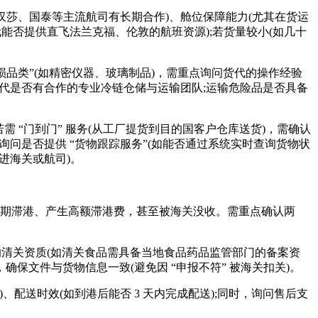
莎、国泰等主流航司有长期合作)、舱位保障能力(尤其在货运
代能否提供直飞法兰克福、伦敦的航班资源);若货量较小(如几十
损品类”(如精密仪器、玻璃制品)，需重点询问货代的操作经验
，货代是否有合作的专业冷链仓储与运输团队;运输危险品是否具备
 “门到门” 服务(从工厂提货到目的国客户仓库送货)，需确认
询问是否提供 “货物跟踪服务”(如能否通过系统实时查询货物状
进海关或航司)。
长期滞港、产生高额滞港费，甚至被海关没收。需重点确认两
的清关资质(如清关食品需具备当地食品药品监管部门的备案资
确保文件与货物信息一致(避免因 “申报不符” 被海关扣关)。
送时效(如到港后能否 3 天内完成配送);同时，询问售后支