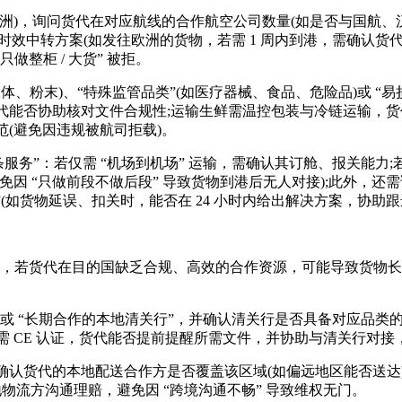
)，询问货代在对应航线的合作航空公司数量(如是否与国航、汉
高时效中转方案(如发往欧洲的货物，若需 1 周内到港，需确认货
做整柜 / 大货” 被拒。
、粉末)、“特殊监管品类”(如医疗器械、食品、危险品)或 “易
认证，货代能否协助核对文件合规性;运输生鲜需温控包装与冷链运输
(避免因违规被航司拒载)。
”：若仅需 “机场到机场” 运输，需确认其订舱、报关能力;若需
因 “只做前段不做后段” 导致货物到港后无人对接);此外，还需
(如货物延误、扣关时，能否在 24 小时内给出解决方案，协助跟
节，若货代在目的国缺乏合规、高效的合作资源，可能导致货物
或 “长期合作的本地清关行”，并确认清关行是否具备对应品类
物需 CE 认证，货代能否提前提醒所需文件，并协助与清关行对接，
代的本地配送合作方是否覆盖该区域(如偏远地区能否送达)、配
物流方沟通理赔，避免因 “跨境沟通不畅” 导致维权无门。