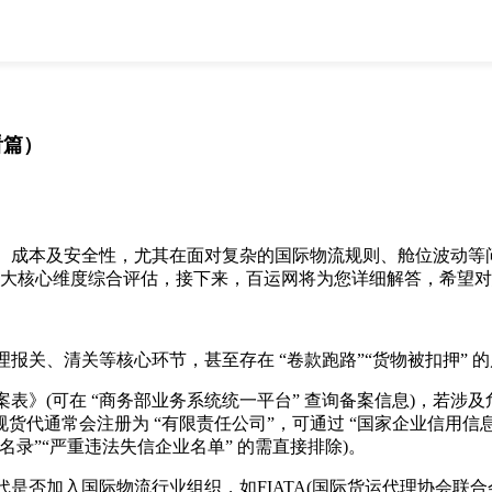
全部
物流资讯
电商资讯
物流百科
外贸百科
外贸经验
邮寄经验
重要公告
看篇）
取消
确定
、成本及安全性，尤其在面对复杂的国际物流规则、舱位波动等
 四大核心维度综合评估，接下来，百运网将为您详细解答，希望
、清关等核心环节，甚至存在 “卷款跑路”“货物被扣押” 
(可在 “商务部业务系统统一平台” 查询备案信息)，若涉
货代通常会注册为 “有限责任公司”，可通过 “国家企业信用信息
名录”“严重违法失信企业名单” 的需直接排除)。
加入国际物流行业组织，如FIATA(国际货运代理协会联合