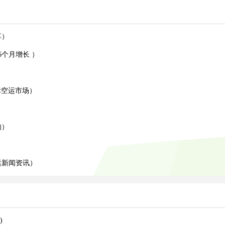
享）
6个月增长 ）
国际空运市场）
响）
运新闻资讯）
)