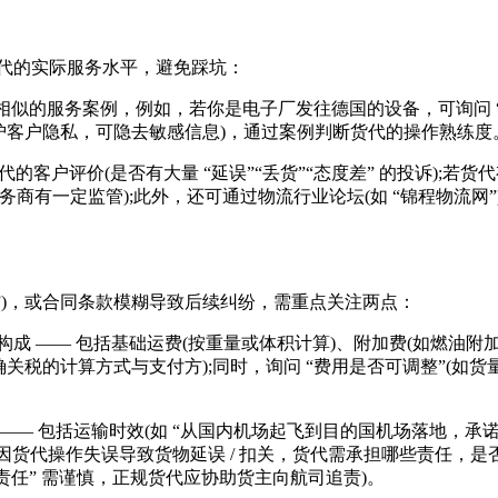
代的实际服务水平，避免踩坑：
的服务案例，例如，若你是电子厂发往德国的设备，可询问 
护客户隐私，可隐去敏感信息)，通过案例判断货代的操作熟练度
的客户评价(是否有大量 “延误”“丢货”“态度差” 的投诉);
一定监管);此外，还可通过物流行业论坛(如 “锦程物流网”)、社交
)，或合同条款模糊导致后续纠纷，需重点关注两点：
成 —— 包括基础运费(按重量或体积计算)、附加费(如燃油附
确关税的计算方式与支付方);同时，询问 “费用是否可调整”(
括运输时效(如 “从国内机场起飞到目的国机场落地，承诺 7 个
因货代操作失误导致货物延误 / 扣关，货代需承担哪些责任，是否
责任” 需谨慎，正规货代应协助货主向航司追责)。