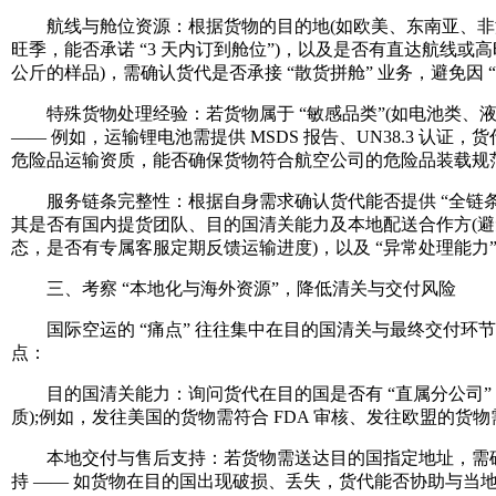
航线与舱位资源：根据货物的目的地(如欧美、东南亚、非洲
旺季，能否承诺 “3 天内订到舱位”)，以及是否有直达航线或
公斤的样品)，需确认货代是否承接 “散货拼舱” 业务，避免因 “只
特殊货物处理经验：若货物属于 “敏感品类”(如电池类、液体
—— 例如，运输锂电池需提供 MSDS 报告、UN38.3 
危险品运输资质，能否确保货物符合航空公司的危险品装载规范
服务链条完整性：根据自身需求确认货代能否提供 “全链条服务
其是否有国内提货团队、目的国清关能力及本地配送合作方(避免
态，是否有专属客服定期反馈运输进度)，以及 “异常处理能力”
三、考察 “本地化与海外资源”，降低清关与交付风险
国际空运的 “痛点” 往往集中在目的国清关与最终交付环
点：
目的国清关能力：询问货代在目的国是否有 “直属分公司” 
质);例如，发往美国的货物需符合 FDA 审核、发往欧盟的货
本地交付与售后支持：若货物需送达目的国指定地址，需确认货
持 —— 如货物在目的国出现破损、丢失，货代能否协助与当地