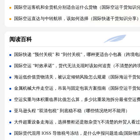
国际空运客机和全货机分别适合运什么货物（国际空运干货知识
国际空运直达与中转航班，该如何选择（国际快递干货知识分享
国际空运完整运输流程分为哪几个步骤（国际空运干货知识分享
阅读百科
国际空运和国际快递到底有哪些核心区别（国际物流干货知识分
跨境卖家亚马逊 FBA 发货用什么国际快递渠道?(亚马逊卖家必看篇
国际快递 “预付关税” 和 “到付关税”，哪种更适合小包裹（跨境
加急国际快递真的能提速吗，靠谱吗?(国际快递干货知识分享)
国际空运 “时效承诺”，货代无法兑现时该如何追责（不清楚的跨
旺季国际快递大面积延误该怎么提前规避?(国际快递干货知识分享
海运低价值货物清关，被认定倾销风险怎么规避（国际海运干货
国际快递迟迟不更新物流，是什么原因造成的?(国际快递干货知识
金属机械大件走空运，吊装与固定包装方案指南（国际空运干货
国际快递清关失败，包裹会原路退回吗?(国际快递干货知识分享)
空运实重与体积重临界比值怎么算，多少比重装泡拆分最省空运
电子产品、电池走国际快递有什么特殊要求?(不清楚的外贸人看过
亚马逊头程 “双清包税” 到底稳不稳（哪些情况绝对不能用）
国际快递被海关扣件，一般该如何处理?(国际快递干货知识分享)
大件超重设备走海运，选择整柜还是散杂货?(不清楚的外贸人看过
国际快递首重续重是什么意思，该怎么理解?(国际快递干货知识分
国际货代混用 IOSS 导致税号冻结，是什么申报问题造成(国际物