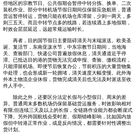
些地区的宗教节日、公共假期会暂停中转分拣、换单、二次
装机作业。部分中转机场节假日期间仅保留应急航班，普通
货运暂停转运，货物只能在机场仓库滞留，少则一两天，多
则三五天。而且中转节点多的线路，若连续遇上多地假期，
时效会层层延迟，远超常规运输时长。
再者，目的国节假日主要阻碍清关与末端派送。欧美圣
诞、复活节，东南亚泼水节，中东宗教节日期间，当地海
关、查验部门、快递公司普遍放假休息，清关通道近乎停
滞。已抵达目的港的货物无法完成申报、查验、缴税流程，
只能滞留机场。即便节后恢复办公，节前积压的大量货物集
中处理，也会形成新一轮拥堵，清关速度大幅变慢。此外海
外本土物流企业休假，货物完成清关后也无法及时派送至收
件人手中。
除此之外，还要区分法定长假与小型假日、周末的差
异。普通周末多数机场仍保留基础货运服务，时效影响相对
有限;但连续三天及以上的长假，全链路作业能力都会断崖式
下降。另外跨国航线会受时差、假期错峰影响，比如国内放
假但中转港正常作业，或是反向情况，都需要针对性调整出
货计划。