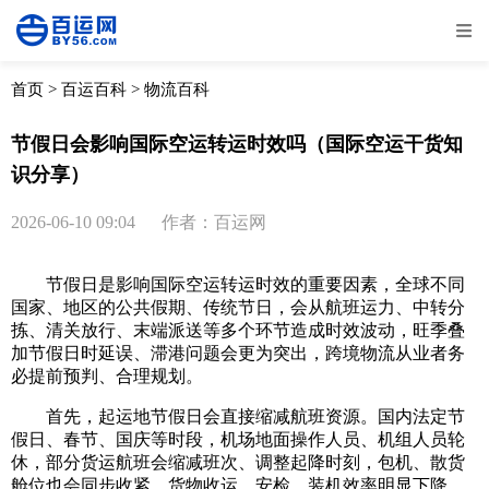
全部
物流资讯
电商资讯
物流百科
首页
>
百运百科
>
物流百科
外贸百科
外贸经验
邮寄经验
重要公告
节假日会影响国际空运转运时效吗（国际空运干货知
识分享）
取消
确定
2026-06-10 09:04
作者：百运网
节假日是影响国际空运转运时效的重要因素，全球不同
国家、地区的公共假期、传统节日，会从航班运力、中转分
拣、清关放行、末端派送等多个环节造成时效波动，旺季叠
加节假日时延误、滞港问题会更为突出，跨境物流从业者务
必提前预判、合理规划。
首先，起运地节假日会直接缩减航班资源。国内法定节
假日、春节、国庆等时段，机场地面操作人员、机组人员轮
休，部分货运航班会缩减班次、调整起降时刻，包机、散货
舱位也会同步收紧。货物收运、安检、装机效率明显下降，