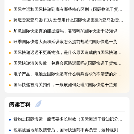
国际空运和国际快递到底有哪些核心区别（国际物流干货知识分享）
跨境卖家亚马逊 FBA 发货用什么国际快递渠道?(亚马逊卖家必看篇)
加急国际快递真的能提速吗，靠谱吗?(国际快递干货知识分享)
旺季国际快递大面积延误该怎么提前规避?(国际快递干货知识分享)
国际快递迟迟不更新物流，是什么原因造成的?(国际快递干货知识分享)
国际快递清关失败，包裹会原路退回吗?(国际快递干货知识分享)
电子产品、电池走国际快递有什么特殊要求?(不清楚的外贸人看过来)
国际快递被海关扣件，一般该如何处理?(国际快递干货知识分享)
国际快递首重续重是什么意思，该怎么理解?(国际快递干货知识分享)
阅读百科
不同国家国际快递报价差距为什么这么大?(国际快递干货知识分享)
国际快递运费是怎么计算的，体积重怎么核算?(国际快递干货知识分享)
货物走国际海运一般需要多长时效（国际海运干货知识分享）
国际快递可以寄哪些国家，偏远地区能派送吗（国际快递干货知识分享）
包裹被当地邮政接管后，国际快递商不再负责，这种规则合理吗（国际快递干货知识分享）