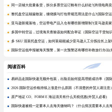
同一店铺大批量备货，拆分多票空运订舱有什么好处?(跨境电商卖
整托盘空运颠簸散架，缠绕膜与打包带规范用法是什么?(国际空运
亚马逊新规落地，空运带电产品入仓有哪些新增限制?(亚马逊卖家
多国中转空运，过境海关查验该如何配合举证（国际空运干货知
多 SKU 混装托盘空运，如何装箱能减少亚马逊人工分拣拉长上架
国际空运低申报被海关预警，第一次预警还有哪些补救放行办法(
美国 5106 备案不全，空派货物一定会被扣吗?(不清楚的跨境电商
阅读百科
亚马逊入仓排队，空派如何缩短上架等待时间?(亚马逊卖家必看篇
跨境电商 FBA 空运，自主 VAT 清关和集体包税清关分别适配
易碎品走国际快递无额外包装，出险后如何提高理赔成功率（国
凌晨落地的红眼航班空运，末端机场分拣会额外拉长多久派送时效?
2026 国际空运价格持续上涨是什么原因（不清楚的外贸人请注意
国际空运附加费有哪些（燃油、安检、操作费一览）
原产地证 CO、FORM E 海运清关有什么关税优惠(外贸人必看)
国际空运运价经常波动（影响空运价格的核心因素）
国际快递被税一定要本人去海关缴纳吗？（什么情况需要本人去