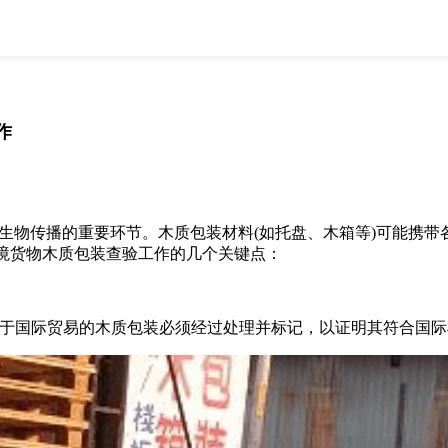
全部
物流资讯
电商资讯
物流百科
外贸百科
外贸经验
邮寄经验
重要公告
作
取消
确定
传播的重要环节。木质包装材料(如托盘、木箱等)可能携带
境货物木质包装查验工作的几个关键点：
所有用于国际贸易的木质包装必须经过处理并标记，以证明其符合