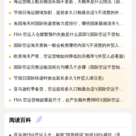
海运货物上船后物流长期不更新，大概率是什么情况（国际海运干货知识分享）
节假日海运拥堵加剧，提前多久订舱最合适?(不清楚的外贸人看过来)
各国海关对国际快递查验力度排行，哪些国家最难清关?(国际快递干货知识分享)
FBA 空运入仓频繁预约失败是什么原因?(国际空运干货知识分享)
国际空运海关查验一般会检查哪些内容?(不清楚的外贸人看过来)
欧美海关严查，空运货物如何降低扣关概率?(外贸人必看篇)
国际空运完整运输流程分为哪几个步骤（国际空运干货知识分享）
节假日国际快递时效会延长多久?(外贸人请注意)
亚马逊旺季备货，空运提前多久订舱最合适?(国际空运干货知识分享)
FBA 空运货物超重超尺寸，会产生额外费用吗?(国际空运干货知识分享)
FBA 空运入仓频繁预约失败，问题出在哪里?(亚马逊卖家请注意)
阅读百科
国际空运价格忽高忽低，由哪些因素决定?(不清楚的外贸人看过来)
旺季临时加急补货，还能申请稀缺空运仓位吗?(不清楚的外贸人看过来)
亚马逊FBA空运入仓：标签“隐形错误”如何100%避坑（亚马逊卖家请注意）