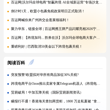
百运网|沃尔玛全球电商“智赢跨境·AI全域新运营”专场沙龙圆满收官!
倒计时1天，欧盟小包裹免税政策明日正式取消！
百运网喊你来广州跨交会逛展领福利！
聚力华东，链接全球 | 百运网携王牌产品闪耀亮相2026宁波跨境电商出口博览会!
百运网 | 【跨境加玛，胜券在沃】沃尔玛全球电商大客户产业带沙龙圆满收官!
重磅利好 | 巴西取消50美金以下跨境包裹关税！
注意：金税四期重拳出击，大批跨境卖家补税补到要破产!
阅读百科
150欧元免税时代即将终结！欧盟新政落地，跨境卖家如何破局？
突发 | 特朗普签署文件：美国将对这些产品加征100%关税，全球贸易再掀波澜！
突发预警!欧盟拟对华所有商品加征30%关税?
百运网 | 沃尔玛平台招商分享大会圆满收官!双向赋能，共启跨境出海新征程
跨境电商平台Ozon推出卖家专属Telegram机器人（跨境电商新闻资讯）
落幕不散场，聚力新征程 | 百运网惊艳亮相福州跨交会，完美收官！
贸易破局！中加互降关税（国际贸易新闻资讯）
国际海运公司MSC 波斯湾航线新政震动跨境物流（强制终止+加价 800 美元）
瞒报行不通！香港海关查扣两货柜，1800 万走私案被 “拿捏”（国际贸易新闻资讯）
开局即爆发!2026年前两月中俄贸易额达390亿美元，同比劲增12%（国际贸易新闻资讯）