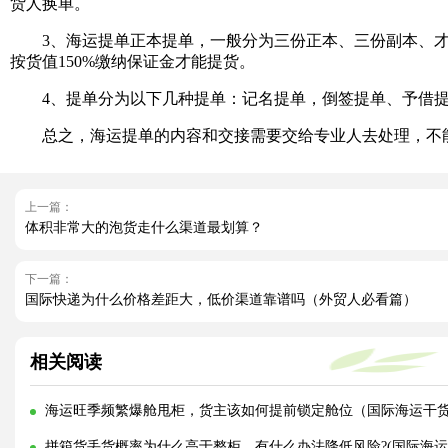
货人换单。
3、海运提单正本提单，一般分为三份正本、三份副本、才
按货值150%缴纳保证金才能提货。
4、提单分为以下几种提单：记名提单，倒签提单、予借提
总之，海运提单的内容和交接需要交给专业人去处理，不能
上一篇：
体积非常大的泡货走什么渠道最划算？
下一篇：
国际快递为什么价格差距大，低价渠道靠谱吗（外贸人必看篇）
相关阅读
海运旺季频繁爆舱甩柜，货主该如何提前锁定舱位（国际海运干
拼箱货丢货概率为什么高于整柜，有什么办法降低风险?(国际海运