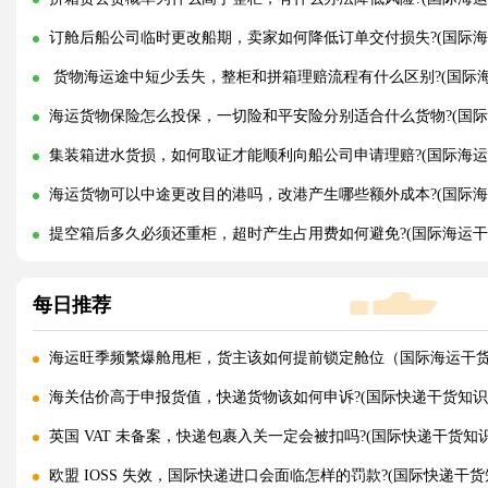
订舱后船公司临时更改船期，卖家如何降低订单交付损失?(国际海
货物海运途中短少丢失，整柜和拼箱理赔流程有什么区别?(国际海
海运货物保险怎么投保，一切险和平安险分别适合什么货物?(国际
集装箱进水货损，如何取证才能顺利向船公司申请理赔?(国际海运
海运货物可以中途更改目的港吗，改港产生哪些额外成本?(国际海
提空箱后多久必须还重柜，超时产生占用费如何避免?(国际海运干
每日推荐
海运旺季频繁爆舱甩柜，货主该如何提前锁定舱位（国际海运干
海关估价高于申报货值，快递货物该如何申诉?(国际快递干货知识
英国 VAT 未备案，快递包裹入关一定会被扣吗?(国际快递干货知
欧盟 IOSS 失效，国际快递进口会面临怎样的罚款?(国际快递干货