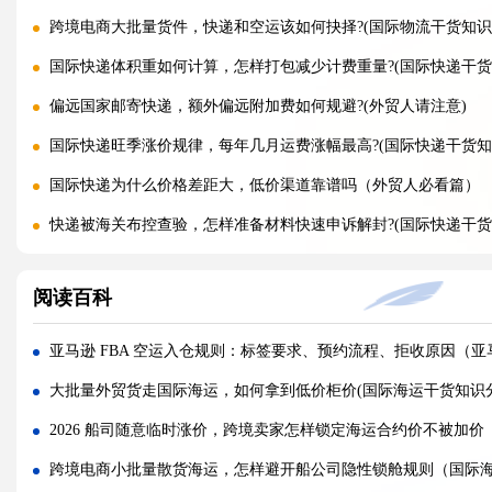
跨境电商大批量货件，快递和空运该如何抉择?(国际物流干货知识
国际快递体积重如何计算，怎样打包减少计费重量?(国际快递干货
偏远国家邮寄快递，额外偏远附加费如何规避?(外贸人请注意)
国际快递旺季涨价规律，每年几月运费涨幅最高?(国际快递干货知
国际快递为什么价格差距大，低价渠道靠谱吗（外贸人必看篇）
快递被海关布控查验，怎样准备材料快速申诉解封?(国际快递干货
海关查验国际快递，重点检查包裹里哪些内容?(国际快递干货知识
阅读百科
国际快递实木木箱无 IPPC 标识，一定会被海关扣留吗?(国际快递
快递 AMS、IOSS、VAT 预申报填错，会带来什么麻烦?(国际快
亚马逊 FBA 空运入仓规则：标签要求、预约流程、拒收原因（
国际快递低申报被海关查到，一般罚款比例是多少（外贸人请注
大批量外贸货走国际海运，如何拿到低价柜价(国际海运干货知识
国际快递品名申报出错，会产生哪些罚款与滞留后果?(外贸人请注
2026 船司随意临时涨价，跨境卖家怎样锁定海运合约价不被加
国际快递频繁被扣件，到底该如何降低扣关概率?(国际快递干货知
跨境电商小批量散货海运，怎样避开船公司隐性锁舱规则（国际