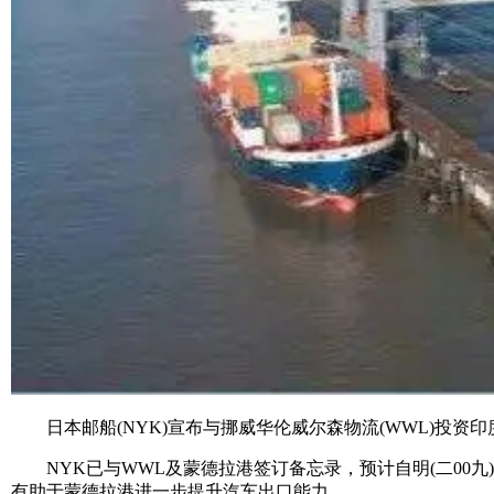
日本邮船(NYK)宣布与挪威华伦威尔森物流(WWL)投资印度蒙德
NYK已与WWL及蒙德拉港签订备忘录，预计自明(二00
有助于蒙德拉港进一步提升汽车出口能力。