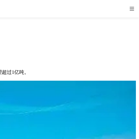
望超过1亿吨。