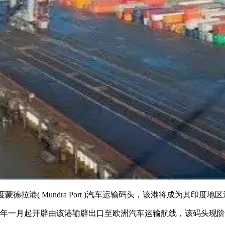
拉港( Mundra Port )汽车运输码头，该港将成为其印度地
九)年一月起开辟由该港输辟出口至欧洲汽车运输航线，该码头现