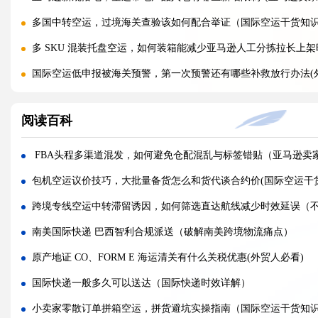
多国中转空运，过境海关查验该如何配合举证（国际空运干货知
多 SKU 混装托盘空运，如何装箱能减少亚马逊人工分拣拉长上架
国际空运低申报被海关预警，第一次预警还有哪些补救放行办法(
美国 5106 备案不全，空派货物一定会被扣吗?(不清楚的跨境电商
阅读百科
亚马逊入仓排队，空派如何缩短上架等待时间?(亚马逊卖家必看篇
跨境电商 FBA 空运，自主 VAT 清关和集体包税清关分别适配
FBA头程多渠道混发，如何避免仓配混乱与标签错贴（亚马逊卖
凌晨落地的红眼航班空运，末端机场分拣会额外拉长多久派送时效?
包机空运议价技巧，大批量备货怎么和货代谈合约价(国际空运干
国际空运附加费有哪些（燃油、安检、操作费一览）
跨境专线空运中转滞留诱因，如何筛选直达航线减少时效延误（
国际空运运价经常波动（影响空运价格的核心因素）
南美国际快递 巴西智利合规派送（破解南美跨境物流痛点）
深圳盐田、蛇口、南沙港口海运出货，码头操作流程有何差异?(国
原产地证 CO、FORM E 海运清关有什么关税优惠(外贸人必看)
超长超宽货物走海运，提前需要向船公司申请哪些特殊许可?(不清
国际快递一般多久可以送达（国际快递时效详解）
受潮货物海运集装箱如何防潮，哪些防潮方案性价比最高?(国际海
小卖家零散订单拼箱空运，拼货避坑实操指南（国际空运干货知