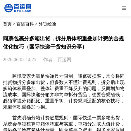
全部
物流资讯
电商资讯
物流百科
首页
>
百运百科
>
外贸经验
外贸百科
外贸经验
邮寄经验
重要公告
同票包裹分多箱出货，拆分后体积重叠加计费的合规
优化技巧（国际快递干货知识分享）
取消
确定
2026-06-02 14:25
作者：百运网
跨境卖家为满足快递尺寸限制、降低破损率，常会将同
批货物拆分多箱出货，但多数人不懂计费规则，拆分后出现
多箱体积重叠加、整体计费重不降反升的问题，反而增加物
流成本。国际快递分箱并非简单拆分货品，想要合规省钱，
必须掌握分箱配比、重量平衡、计费规则适配的核心技巧，
规避体积重叠加亏损。
首先明确分箱计费底层规则：国际快递一票多箱出货，
系统会单独核算每箱体积重与实重，每箱分别取大值计费，
最后叠加所有箱体计费重，即为整票总费用。很多卖家盲目