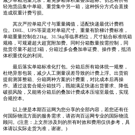
减少单箱泡重冗余，避免多箱体积重叠加超标。切忌将所有
轻泡货品集中单箱、重货集中另一箱，这种拆分方式会直接
造成双重计费亏损。
其次严控单箱尺寸与重量阈值，适配快递最优计费档
位。DHL、UPS等渠道对单箱尺寸、重量有阶梯计费标准，
单箱重量控制在21kg、31.5kg等临界档位，尺寸贴合标准纸箱
规格，可规避超大超宽附加费。同时分箱数量按需控制，同
批货尽量不超过3箱，分箱过多会叠加单证费、操作费，抵消
体积重优化的利润。
最后落实单箱标准化打包。分箱后所有箱体统一规整，
杜绝异形包装，减少人工测量误差导致的计费上浮。出货前
提前测算整箱、分箱两种方案的计费重，对比成本后再操
作。通过这套合规分箱技巧，既能满足快递出货要求、降低
破损风险，又能将分箱后的叠加计费成本压缩至最低，实现
合规控本。
以上便是本期百运网为您分享的全部内容，若您还有任
何国际物流方面的服务需求，请咨询百运网专业的国际物流
顾问。(注意：上文所涉及到的所有时效和费用仅供参考，具
体请以实际走货为准，谢谢。)