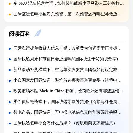
多 SKU 混装托盘空运，如何装箱能减少亚马逊人工分拣拉长上架时长?(国际空运干货知识分享)
国际空运低申报被海关预警，第一次预警还有哪些补救放行办法(外贸人请注意)
美国 5106 备案不全，空派货物一定会被扣吗?(不清楚的跨境电商卖家看过来)
阅读百科
亚马逊入仓排队，空派如何缩短上架等待时间?(亚马逊卖家必看篇)
跨境电商 FBA 空运，自主 VAT 清关和集体包税清关分别适配什么场景（亚马逊卖家请注意）
国际海运提单收货人信息打错，改单费为何远高于正常标准（不清楚的跨境电商卖家看过来）
凌晨落地的红眼航班空运，末端机场分拣会额外拉长多久派送时效?(不清楚的外贸人看过来)
国际快递周末和节假日会派送吗?(国际快递干货知识分享)
国际空运附加费有哪些（燃油、安检、操作费一览）
新品滚动补货模式下，空运单次发货货量阈值如何设定减少资金占用（跨境买家必看篇）
国际空运运价经常波动（影响空运价格的核心因素）
小众国家发国际快递，避坑首选哪类渠道更稳妥（跨境电商卖家请注意）
深圳盐田、蛇口、南沙港口海运出货，码头操作流程有何差异?(国际海运干货知识分享)
欧美市场不贴 Made in China 标签，除罚款外还有哪些连锁后果（跨境电商卖家请注意）
超长超宽货物走海运，提前需要向船公司申请哪些特殊许可?(不清楚的外贸人看过来)
柔性供应链模式下，国际快递零散补货如何衔接海外仓周转库存（跨境物流干货知识分享）
受潮货物海运集装箱如何防潮，哪些防潮方案性价比最高?(国际海运干货知识分享)
带电产品走国际快递，不申报电池信息真的能蒙混过关吗（跨境电商卖家请注意）
海运货物查验后，多久可以完成放行，货代可以加速处理吗?(国际海运干货知识分享)
国际快递低申报会有什么后果？（跨境电商卖家请注意）