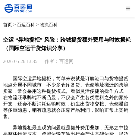
全部
物流资讯
电商资讯
物流百科
首页
>
百运百科
>
物流百科
外贸百科
外贸经验
邮寄经验
重要公告
空运 “异地提柜” 风险：跨城提货额外费用与时效损耗
（国际空运干货知识分享）
取消
确定
2026-05-26 13:35
作者：百运网
国际空运异地提柜，简单来说就是订舱港口与货物提货
地点分属不同城市，不少多仓库备货、仓储地址搬迁的跨境
卖家，常会采用这种提货模式。看似灵活便捷的操作方式，
在物流旺季弊端不断凸显，不仅会产生各类意料之外的额外
开支，还会不断消耗运输时效，衍生出货物交接、仓储滞留
等多重隐患，稍有疏忽就会压缩产品利润，影响正常上架销
售。
异地提柜最直观的问题就是额外费用叠加，无形之中拉
高整体物流成本。跨城运输车辆出行会产生基础运费，提货