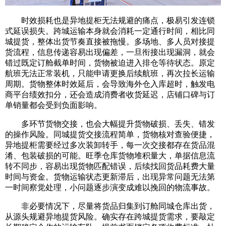
时效损耗也是异地提柜无法规避的痛点，极易引发连锁
式延误损失。跨城运输本身就会消耗一定通行时间，相比同
城提货，整体出货节奏直接被拖慢。多场地、多人员对接提
货流程，信息传递容易出现偏差，一旦衔接出现漏洞，就会
错过既定订舱截单时间，货物被迫进入排仓等待状态。原定
航班无法正常装机，只能申请更换后续航班，再次拉长运输
周期。货物整体时效延后，会导致海外仓入库超时，触发电
商平台绩效扣分，还会造成消费者收货延迟，店铺口碑与订
单销量都会受到负面影响。
多环节货物交接，也会大幅提升货物破损、丢失、错发
的操作风险。同城提货交接流程简单，货物核对查验便捷，
异地提柜需要经过多次装卸转手，每一次交接都存在货品混
淆、包装破损的可能。旺季仓库货物堆积量大，单据信息流
转不同步，容易出现货物匹配错误，后续找回货品耗费大量
时间与资金。货物运输状态更新滞后，出现异常问题无法第
一时间察觉处理，小问题逐步演变成难以挽回的物流事故。
非必要情况下，尽量将货品归集到订舱同城仓库出货，
从源头规避异地提货风险。确实存在跨城提货需求，要敲定