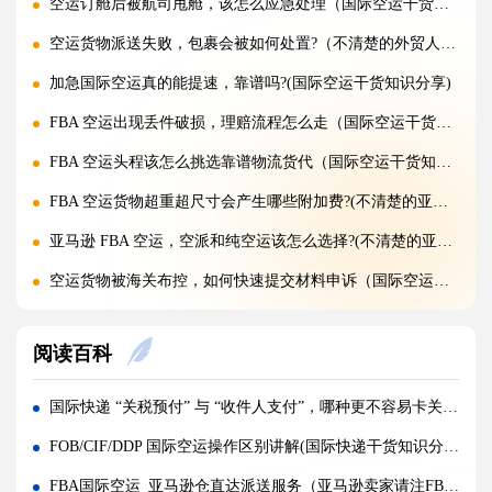
空运订舱后被航司甩舱，该怎么应急处理（国际空运干货知识分享）
空运货物派送失败，包裹会被如何处置?（不清楚的外贸人看过来）
加急国际空运真的能提速，靠谱吗?(国际空运干货知识分享)
FBA 空运出现丢件破损，理赔流程怎么走（国际空运干货知识分享）
FBA 空运头程该怎么挑选靠谱物流货代（国际空运干货知识分享）
FBA 空运货物超重超尺寸会产生哪些附加费?(不清楚的亚马逊卖家看过来)
亚马逊 FBA 空运，空派和纯空运该怎么选择?(不清楚的亚马逊卖家看过来)
空运货物被海关布控，如何快速提交材料申诉（国际空运干货知识分享）
实木包装走国际空运必须做熏蒸热处理吗（国际空运干货知识分享）
阅读百科
国际空运低申报被海关查到，罚款比例是多少?(国际空运干货知识分享)
国际空运的运单有什么作用，包含哪些关键信息（国际空运干货知识分享）
国际快递 “关税预付” 与 “收件人支付”，哪种更不容易卡关（国际快递干货知识分享）
国内哪些港口是国际空运主流始发机场（国际空运干货知识分享）
FOB/CIF/DDP 国际空运操作区别讲解(国际快递干货知识分享)
什么是泡货、重货，国际空运分别怎么定价（国际空运干货知识分享）
FBA国际空运_亚马逊仓直达派送服务（亚马逊卖家请注FBA入仓规则）