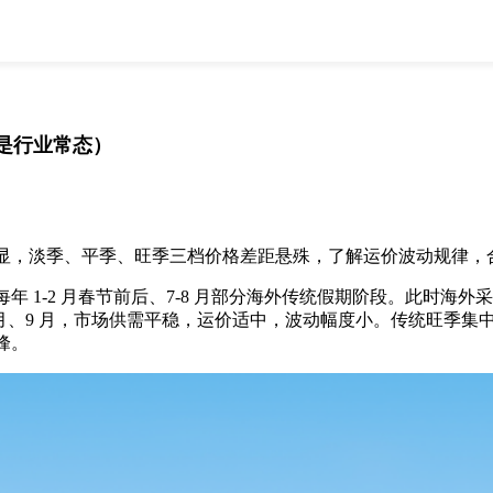
全部
物流资讯
电商资讯
物流百科
外贸百科
外贸经验
邮寄经验
重要公告
是行业常态）
取消
确定
，淡季、平季、旺季三档价格差距悬殊，了解运价波动规律，
1-2 月春节前后、7-8 月部分海外传统假期阶段。此时海
月、9 月，市场供需平稳，运价适中，波动幅度小。传统旺季集中在
峰。