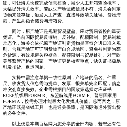
证，可让海关快速完成信息核验，减少人工开箱查验概率，
大幅提升清关效率。若缺失产地证或信息不符，海关会判定
货物来源存疑，触发人工严查，直接导致清关延误、货物滞
港，产生高额仓储费与滞箱费。
同时，原产地证是规避贸易壁垒、应对贸易管控的重要
凭证。当前国际贸易反倾销、反补贴、配额限制、贸易制裁
常态化，海关会依托原产地证判定货物是否符合进口准入规
则。合规产地证可证明货物产自合规地区，避免被判定为高
危货源，有效规避关税壁垒、配额限制与贸易处罚。对于欧
美等监管严格的国家，产地证更是核查重点，缺失证书极易
引发扣货、退运问题。
实操中需注意单据一致性原则，产地证的品名、件重
尺、收发货人信息需与提单、发票、报关单完全匹配，信息
冲突会直接失效。企业需根据目的国政策选择对应证书，
RCEP航线用FORM R、东盟航线用FORM E、普惠国家用
FORM A，按需办理才能最大化发挥其价值。总而言之，原
产地证既是省钱工具，也是通关保障，是国际海运外贸出货
的必备文件。
以上便是本期百运网为您分享的全部内容，若您还有任