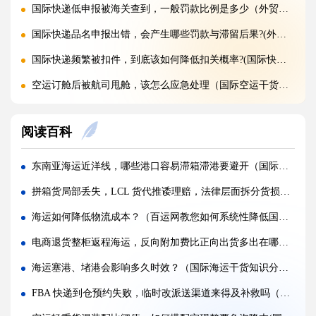
国际快递低申报被海关查到，一般罚款比例是多少（外贸人请注意）
国际快递品名申报出错，会产生哪些罚款与滞留后果?(外贸人请注意)
国际快递频繁被扣件，到底该如何降低扣关概率?(国际快递干货知识分享)
空运订舱后被航司甩舱，该怎么应急处理（国际空运干货知识分享）
空运货物派送失败，包裹会被如何处置?（不清楚的外贸人看过来）
阅读百科
加急国际空运真的能提速，靠谱吗?(国际空运干货知识分享)
FBA 空运出现丢件破损，理赔流程怎么走（国际空运干货知识分享）
东南亚海运近洋线，哪些港口容易滞箱滞港要避开（国际海运干货知识分享）
FBA 空运头程该怎么挑选靠谱物流货代（国际空运干货知识分享）
拼箱货局部丢失，LCL 货代推诿理赔，法律层面拆分货损核算标准（国际海运干货知识分享）
FBA 空运货物超重超尺寸会产生哪些附加费?(不清楚的亚马逊卖家看过来)
海运如何降低物流成本？（百运网教您如何系统性降低国际海运成本）
亚马逊 FBA 空运，空派和纯空运该怎么选择?(不清楚的亚马逊卖家看过来)
电商退货整柜返程海运，反向附加费比正向出货多出在哪些环节（国际海运整柜干货知识分享）
空运货物被海关布控，如何快速提交材料申诉（国际空运干货知识分享）
海运塞港、堵港会影响多久时效？（国际海运干货知识分享）
实木包装走国际空运必须做熏蒸热处理吗（国际空运干货知识分享）
FBA 快递到仓预约失败，临时改派送渠道来得及补救吗（国际快递干货知识分享）
国际空运低申报被海关查到，罚款比例是多少?(国际空运干货知识分享)