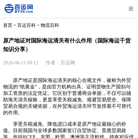
全部
物流资讯
电商资讯
物流百科
首页
>
百运百科
>
物流百科
外贸百科
外贸经验
邮寄经验
重要公告
原产地证对国际海运清关有什么作用（国际海运干货
知识分享）
取消
确定
2026-06-11 09:12
作者：百运网
原产地证是国际海运清关的核心合规文件，被称为外贸
物流的“纸黄金”，是由官方机构出具、证明货物生产国别与
加工资质的法定凭证。它区别于普通商业单据，不仅可以辅
助海关清关核验，更是享受关税减免、规避贸易壁垒、保障
贸易合规的关键依据，在外贸海运清关环节发挥着不可替代
的作用。
享受关税减免、降低进口成本是原产地证最核心的价
值。目前我国与全球多数国家签订自贸协定、普惠贸易政
策，包括RCEP、东盟、欧盟、澳洲等主流航线。持有对应优