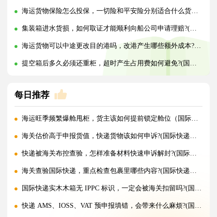
海运货物保险怎么投保，一切险和平安险分别适合什么货物?(国际海运干货知识分享)
集装箱进水货损，如何取证才能顺利向船公司申请理赔?(国际海运干货知识分享)
海运货物可以中途更改目的港吗，改港产生哪些额外成本?(国际海运干货知识分享)
提空箱后多久必须还重柜，超时产生占用费如何避免?(国际海运干货知识分享)
每日推荐
海运旺季频繁爆舱甩柜，货主该如何提前锁定舱位（国际海运干货知识分享）
海关估价高于申报货值，快递货物该如何申诉?(国际快递干货知识分享)
快递被海关布控查验，怎样准备材料快速申诉解封?(国际快递干货知识分享)
海关查验国际快递，重点检查包裹里哪些内容?(国际快递干货知识分享)
国际快递实木木箱无 IPPC 标识，一定会被海关扣留吗?(国际快递干货知识分享)
快递 AMS、IOSS、VAT 预申报填错，会带来什么麻烦?(国际快递干货知识分享)