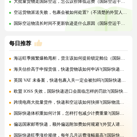
大批量货物走国际空运，怎么议价降低运费（国际空运干货知识分享）
空运货物派送失败，包裹会被如何处置?（不清楚的外贸人看过来）
国际空运物流长时间不更新轨迹是什么原因（国际空运干货知识分享）
每日推荐
海运旺季频繁爆舱甩柜，货主该如何提前锁定舱位（国际海运干货知识分享）
海关估价高于申报货值，快递货物该如何申诉?(国际快递干货知识分享)
英国 VAT 未备案，快递包裹入关一定会被扣吗?(国际快递干货知识分享)
欧盟 IOSS 失效，国际快递进口会面临怎样的罚款?(国际快递干货知识分享)
跨境电商大批量货件，快递和空运该如何抉择?(国际物流干货知识分享)
国际快递体积重如何计算，怎样打包减少计费重量?(国际快递干货知识分享)
偏远国家邮寄快递，额外偏远附加费如何规避?(外贸人请注意)
国际快递旺季涨价规律，每年几月运费涨幅最高?(国际快递干货知识分享)