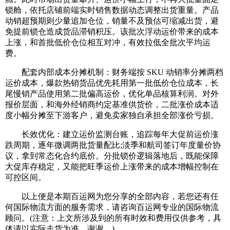
锁舱，依托店铺前端实时销售数据动态调整出货重量。产品
动销超预期则少量追加仓位，销量不及预估可缩减出货，避
免提前锁仓造成货品滞销积压。该批次浮动运价带来的成本
上涨，和首批低价仓位相互对冲，有效拉低全批次平均运
费。
配套内部成本分摊机制：财务端按 SKU 动销率分摊两档
运价成本，爆款热销货品优先耗用第一批低价仓位成本，长
尾慢销产品使用第二批偏高运价，优化单品核算利润。对外
报价层面，和海外经销商约定基准供货价，二批涨价成本适
度小幅分摊至下游客户，避免卖家独自承担全部涨价亏损。
长效优化：建立运价监测台账，追踪每年大促前运价涨
跌周期，逐年微调两批货量配比;淡季和航司签订年度量价协
议，拿到常态化合约底价。分批锁价逻辑落地后，既能保障
大促库存稳定，又能把旺季运价上涨带来的成本增幅控制在
可控区间。
以上便是本期百运网为您分享的全部内容，若您还有任
何国际物流方面的服务需求，请咨询百运网专业的国际物流
顾问。(注意：上文所涉及到的所有时效和费用仅供参考，具
体请以实际走货为准，谢谢。)