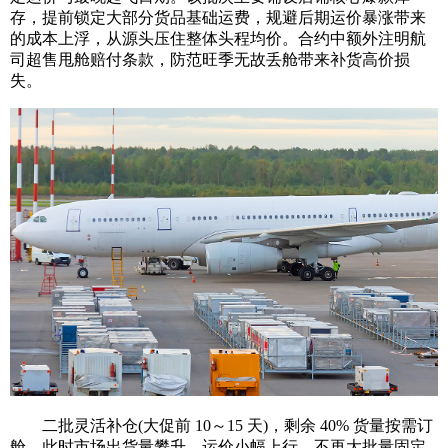
存，提前锁定大部分货品基础运费，规避后期运价暴涨带来
的成本上浮，从源头压住整体头程均价。合约中额外注明航
司超售甩舱赔付条款，防范旺季无故丢舱带来补货高价损
失。
二批灵活补仓(大促前 10～15 天)，剩余 40% 货量按需订
舱。此时市场出货量攀升、运价小幅上行，不再大批量固定