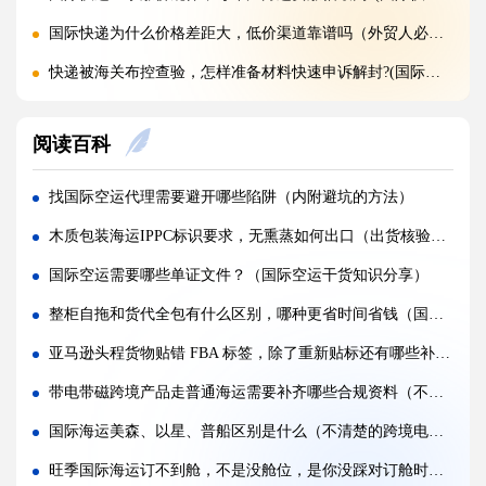
国际快递为什么价格差距大，低价渠道靠谱吗（外贸人必看篇）
快递被海关布控查验，怎样准备材料快速申诉解封?(国际快递干货知识分享)
海关查验国际快递，重点检查包裹里哪些内容?(国际快递干货知识分享)
阅读百科
国际快递实木木箱无 IPPC 标识，一定会被海关扣留吗?(国际快递干货知识分享)
快递 AMS、IOSS、VAT 预申报填错，会带来什么麻烦?(国际快递干货知识分享)
找国际空运代理需要避开哪些陷阱（内附避坑的方法）
国际快递低申报被海关查到，一般罚款比例是多少（外贸人请注意）
木质包装海运IPPC标识要求，无熏蒸如何出口（出货核验要点有哪些）
国际快递品名申报出错，会产生哪些罚款与滞留后果?(外贸人请注意)
国际空运需要哪些单证文件？（国际空运干货知识分享）
国际快递频繁被扣件，到底该如何降低扣关概率?(国际快递干货知识分享)
整柜自拖和货代全包有什么区别，哪种更省时间省钱（国际海运干货知识分享）
空运订舱后被航司甩舱，该怎么应急处理（国际空运干货知识分享）
亚马逊头程货物贴错 FBA 标签，除了重新贴标还有哪些补救方式（亚马逊物流干货知识分享）
空运货物派送失败，包裹会被如何处置?（不清楚的外贸人看过来）
带电带磁跨境产品走普通海运需要补齐哪些合规资料（不清楚的外贸人请注意）
加急国际空运真的能提速，靠谱吗?(国际空运干货知识分享)
国际海运美森、以星、普船区别是什么（不清楚的跨境电商卖家看过来）
FBA 空运出现丢件破损，理赔流程怎么走（国际空运干货知识分享）
旺季国际海运订不到舱，不是没舱位，是你没踩对订舱时间？（晚了一步，舱就被别人抢走了）