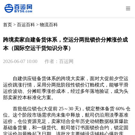
全部
物流资讯
电商资讯
物流百科
首页
>
百运百科
>
物流百科
外贸百科
外贸经验
邮寄经验
重要公告
跨境卖家自建备货体系，空运分两批锁价分摊涨价成
本（国际空运干货知识分享）
取消
确定
2026-06-07 10:00
作者：百运网
自建供应链备货体系的跨境大卖家，面对大促前夕空运
运价跳涨行情，采用分两批阶段性锁价订舱模式，能够平滑
运价波动、分摊旺季涨价成本，经过多年落地验证，成为头
部卖家控本标准化方案。
首批低位锁仓(大促前 25～30 天)，锁定整体备货 60% 仓
位。这个阶段市场需求尚未集中释放，航司仍沿用淡季基准
运价，仓位资源充足，卖家结合全年历史动销数据核算爆款
基础备货量，和一级货代、航司签订书面锁价合约，锁定固
定运价与最晚起飞日期。该批次主要铺设店铺核心爆款库