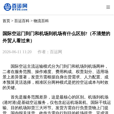
全部
物流资讯
电商资讯
物流百科
首页
>
百运百科
>
物流百科
外贸百科
外贸经验
邮寄经验
重要公告
国际空运门到门和机场到机场有什么区别?（不清楚的
外贸人看过来）
取消
确定
2026-06-11 11:20
作者：百运网
国际空运主流运输模式分为门到门和机场到机场两种，
二者在服务范围、操作难度、费用构成、权责划分、适用场
景上差异显著，发货方需根据自身出货需求、人力配置、成
本预算灵活选择，精准区分两种模式是把控空运成本与时效
的关键。
首先是服务范围差异，这是最核心的区别。机场到机场
(港对港)是基础空运服务，仅包含起运机场装机、国际干线运
输、目的机场卸货三大环节。发货方需自行负责货物上门提
货、国内报关送货，收件方需自行到目的机场提货、完成清