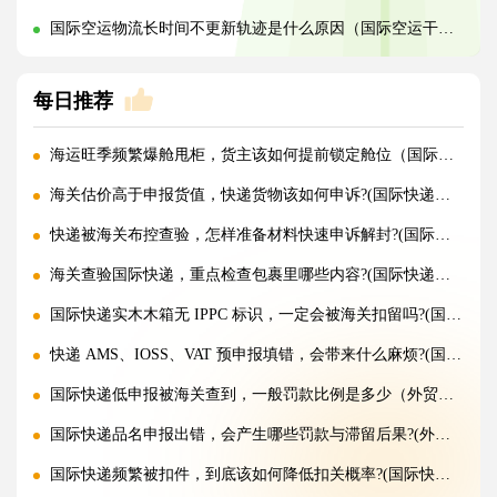
国际空运物流长时间不更新轨迹是什么原因（国际空运干货知识分享）
每日推荐
海运旺季频繁爆舱甩柜，货主该如何提前锁定舱位（国际海运干货知识分享）
海关估价高于申报货值，快递货物该如何申诉?(国际快递干货知识分享)
快递被海关布控查验，怎样准备材料快速申诉解封?(国际快递干货知识分享)
海关查验国际快递，重点检查包裹里哪些内容?(国际快递干货知识分享)
国际快递实木木箱无 IPPC 标识，一定会被海关扣留吗?(国际快递干货知识分享)
快递 AMS、IOSS、VAT 预申报填错，会带来什么麻烦?(国际快递干货知识分享)
国际快递低申报被海关查到，一般罚款比例是多少（外贸人请注意）
国际快递品名申报出错，会产生哪些罚款与滞留后果?(外贸人请注意)
国际快递频繁被扣件，到底该如何降低扣关概率?(国际快递干货知识分享)