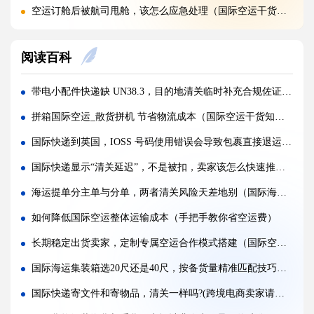
空运订舱后被航司甩舱，该怎么应急处理（国际空运干货知识分享）
空运货物派送失败，包裹会被如何处置?（不清楚的外贸人看过来）
阅读百科
加急国际空运真的能提速，靠谱吗?(国际空运干货知识分享)
FBA 空运出现丢件破损，理赔流程怎么走（国际空运干货知识分享）
带电小配件快递缺 UN38.3，目的地清关临时补充合规佐证清单（跨境电商卖家请注意）
FBA 空运头程该怎么挑选靠谱物流货代（国际空运干货知识分享）
拼箱国际空运_散货拼机 节省物流成本（国际空运干货知识分享）
FBA 空运货物超重超尺寸会产生哪些附加费?(不清楚的亚马逊卖家看过来)
国际快递到英国，IOSS 号码使用错误会导致包裹直接退运吗?（不清楚的跨境电商卖家看过来）
亚马逊 FBA 空运，空派和纯空运该怎么选择?(不清楚的亚马逊卖家看过来)
国际快递显示“清关延迟”，不是被扣，卖家该怎么快速推进（国际快递干货知识分享）
空运货物被海关布控，如何快速提交材料申诉（国际空运干货知识分享）
海运提单分主单与分单，两者清关风险天差地别（国际海运干货知识分享）
实木包装走国际空运必须做熏蒸热处理吗（国际空运干货知识分享）
如何降低国际空运整体运输成本（手把手教你省空运费）
国际空运低申报被海关查到，罚款比例是多少?(国际空运干货知识分享)
长期稳定出货卖家，定制专属空运合作模式搭建（国际空运干货知识分享）
国际空运的运单有什么作用，包含哪些关键信息（国际空运干货知识分享）
国际海运集装箱选20尺还是40尺，按备货量精准匹配技巧（国际海运干货知识分享）
国际快递寄文件和寄物品，清关一样吗?(跨境电商卖家请注意)