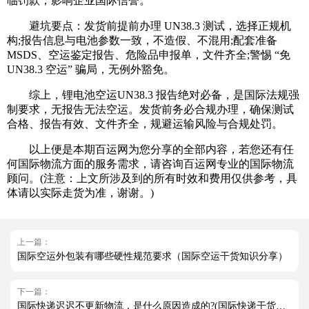
临罚款，影响企业国际信誉。
避坑要点：发货前提前办理 UN38.3 测试，选择正规机
构;报告信息与电池参数一致，不造假、不混用;配套准备
MSDS、空运鉴定报告、危险品申报单，文件齐全;警惕 “免
UN38.3 空运” 骗局，无例外豁免。
综上，锂电池空运UN38.3 报告绝对必备，是国际法规强
制要求，无报告无法空运。发货前务必合规办理，确保测试
合格、报告有效、文件齐全，规避运输风险与合规处罚。
以上便是本期百运网为您分享的全部内容，若您还有任
何国际物流方面的服务需求，请咨询百运网专业的国际物流
顾问。(注意：上文所涉及到的所有时效和费用仅供参考，具
体请以实际走货为准，谢谢。)
上一篇：
国际空运外包装有哪些硬性规范要求（国际空运干货知识分享）
下一篇：
国际快递迟迟不更新物流，是什么原因造成的?(国际快递干货知识分享)