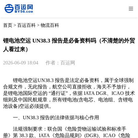
全部
物流资讯
电商资讯
物流百科
首页
>
百运百科
>
物流百科
外贸百科
外贸经验
邮寄经验
重要公告
锂电池空运 UN38.3 报告是必备资料吗（不清楚的外贸
人看过来）
取消
确定
2026-06-09 18:04
作者：百运网
锂电池空运UN38.3 报告是法定必备资料，属于全球强制
合规文件，无此报告，航空公司直接拒收，海关不予放行，
是锂电池国际空运的 “通行证”，依据 IATA DGR、ICAO 技术
细则及中国民航规章，所有锂电池(含电芯、电池组、含锂电
池设备)空运必须提供。
一、UN38.3 报告的法律依据与核心作用
法规强制要求：联合国《危险货物运输试验和标准手
册》第 38.3 款、IATA《危险品规则》(DGR)、ICAO《危险