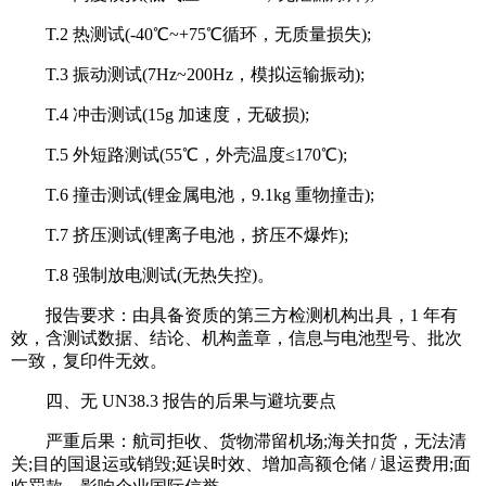
T.2 热测试(-40℃~+75℃循环，无质量损失);
T.3 振动测试(7Hz~200Hz，模拟运输振动);
T.4 冲击测试(15g 加速度，无破损);
T.5 外短路测试(55℃，外壳温度≤170℃);
T.6 撞击测试(锂金属电池，9.1kg 重物撞击);
T.7 挤压测试(锂离子电池，挤压不爆炸);
T.8 强制放电测试(无热失控)。
报告要求：由具备资质的第三方检测机构出具，1 年有
效，含测试数据、结论、机构盖章，信息与电池型号、批次
一致，复印件无效。
四、无 UN38.3 报告的后果与避坑要点
严重后果：航司拒收、货物滞留机场;海关扣货，无法清
关;目的国退运或销毁;延误时效、增加高额仓储 / 退运费用;面