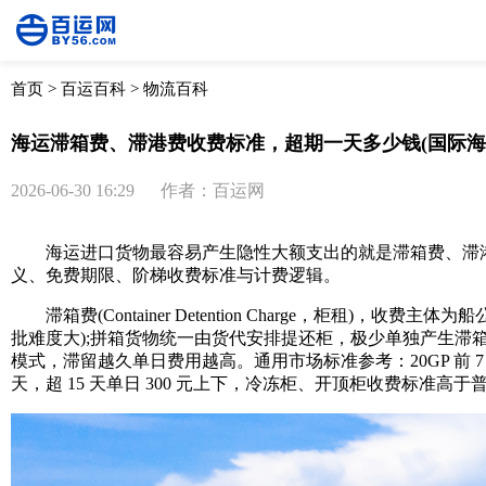
首页
>
百运百科
>
物流百科
海运滞箱费、滞港费收费标准，超期一天多少钱(国际海
2026-06-30 16:29
作者：百运网
海运进口货物最容易产生隐性大额支出的就是滞箱费、滞港
义、免费期限、阶梯收费标准与计费逻辑。
滞箱费(Container Detention Charge，柜租)
批难度大);拼箱货物统一由货代安排提还柜，极少单独产生
模式，滞留越久单日费用越高。通用市场标准参考：20GP 前 7 天免费，8-15 
天，超 15 天单日 300 元上下，冷冻柜、开顶柜收费标准