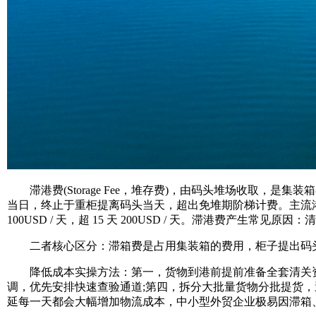
滞港费(Storage Fee，堆存费)，由码头堆场收取，是集
当日，终止于重柜提离码头当天，超出免堆期阶梯计费。主流港口收费参考：4
100USD / 天，超 15 天 200USD / 天。滞港费
二者核心区分：滞箱费是占用集装箱的费用，柜子提出码头
降低成本实操方法：第一，货物到港前提前准备全套清关资料，
调，优先安排快速查验通道;第四，拆分大批量货物分批提货
延每一天都会大幅增加物流成本，中小型外贸企业极易因滞箱