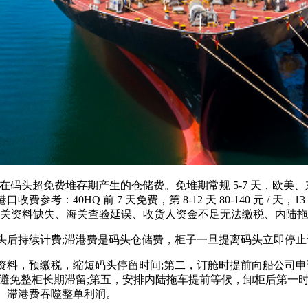
装箱在码头超免费堆存期产生的仓储费。免堆期常规 5-7 天，欧美
0HQ 前 7 天免费，第 8-12 天 80-140 元 / 天，13 
产生常见原因：清关资料缺失、海关查验延误、收货人资金不足无法缴税、内
后持续计费;滞港费是码头仓储费，柜子一旦提离码头立即停止
预缴税，缩短码头停留时间;第二，订舱时提前向船公司申请 1
，避免整柜长期滞留;第五，安排内陆拖车提前等候，卸柜后第一
、滞港费吞噬整单利润。