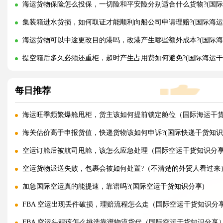
海运货物保险怎么投保，一切险和平安险分别适合什么货物?(国际
集装箱进水货损，如何取证才能顺利向船公司申请理赔?(国际海运
海运货物可以中途更改目的港吗，改港产生哪些额外成本?(国际海
提空箱后多久必须还重柜，超时产生占用费如何避免?(国际海运干
每日推荐
海运旺季频繁爆舱甩柜，货主该如何提前锁定舱位（国际海运干
海关估价高于申报货值，快递货物该如何申诉?(国际快递干货知识
空运订舱后被航司甩舱，该怎么应急处理（国际空运干货知识分
空运货物派送失败，包裹会被如何处置?（不清楚的外贸人看过来
加急国际空运真的能提速，靠谱吗?(国际空运干货知识分享)
FBA 空运出现丢件破损，理赔流程怎么走（国际空运干货知识分
FBA 空运头程该怎么挑选靠谱物流货代（国际空运干货知识分享