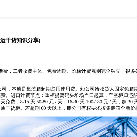
全部
物流资讯
电商资讯
物流百科
外贸百科
外贸经验
邮寄经验
重要公告
运干货知识分享)
取消
确定
费，二者收费主体、免费周期、阶梯计费规则完全独立，很多外
，收费主体为船公司，本质是集装箱超期占用使用费。船公司给收货人固定免箱期
滞箱费。进口计费节点：重柜提离码头堆场当日起算，至空柜归还
天 50-80 元 / 天，16-30 天 100-180 元 / 天，超 30 天单
高于普通干货柜。若超期 60 天以上，船公司有权要求按集装箱全新