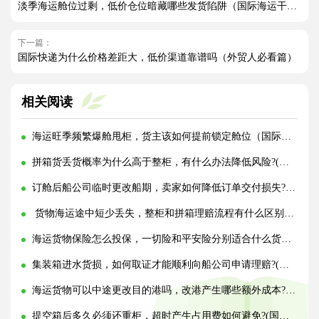
淡季海运舱位过剩，低价仓位暗藏哪些发货陷阱（国际海运干货知识分享）
下一篇：
国际快递为什么价格差距大，低价渠道靠谱吗（外贸人必看篇）
相关阅读
海运旺季频繁爆舱甩柜，货主该如何提前锁定舱位（国际海运干货知识分享）
拼箱货丢货概率为什么高于整柜，有什么办法降低风险?(国际海运干货知识分享)
订舱后船公司临时更改船期，卖家如何降低订单交付损失?(国际海运干货知识分享)
货物海运途中短少丢失，整柜和拼箱理赔流程有什么区别?(国际海运干货知识分享)
海运货物保险怎么投保，一切险和平安险分别适合什么货物?(国际海运干货知识分享)
集装箱进水货损，如何取证才能顺利向船公司申请理赔?(国际海运干货知识分享)
海运货物可以中途更改目的港吗，改港产生哪些额外成本?(国际海运干货知识分享)
提空箱后多久必须还重柜，超时产生占用费如何避免?(国际海运干货知识分享)