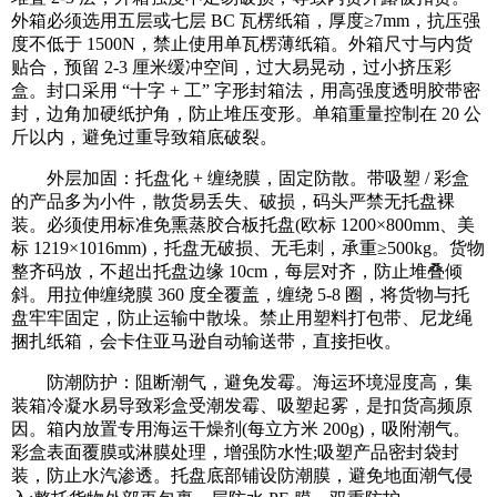
外箱必须选用五层或七层 BC 瓦楞纸箱，厚度≥7mm，抗压强
度不低于 1500N，禁止使用单瓦楞薄纸箱。外箱尺寸与内货
贴合，预留 2-3 厘米缓冲空间，过大易晃动，过小挤压彩
盒。封口采用 “十字 + 工” 字形封箱法，用高强度透明胶带密
封，边角加硬纸护角，防止堆压变形。单箱重量控制在 20 公
斤以内，避免过重导致箱底破裂。
外层加固：托盘化 + 缠绕膜，固定防散。带吸塑 / 彩盒
的产品多为小件，散货易丢失、破损，码头严禁无托盘裸
装。必须使用标准免熏蒸胶合板托盘(欧标 1200×800mm、美
标 1219×1016mm)，托盘无破损、无毛刺，承重≥500kg。货物
整齐码放，不超出托盘边缘 10cm，每层对齐，防止堆叠倾
斜。用拉伸缠绕膜 360 度全覆盖，缠绕 5-8 圈，将货物与托
盘牢牢固定，防止运输中散垛。禁止用塑料打包带、尼龙绳
捆扎纸箱，会卡住亚马逊自动输送带，直接拒收。
防潮防护：阻断潮气，避免发霉。海运环境湿度高，集
装箱冷凝水易导致彩盒受潮发霉、吸塑起雾，是扣货高频原
因。箱内放置专用海运干燥剂(每立方米 200g)，吸附潮气。
彩盒表面覆膜或淋膜处理，增强防水性;吸塑产品密封袋封
装，防止水汽渗透。托盘底部铺设防潮膜，避免地面潮气侵