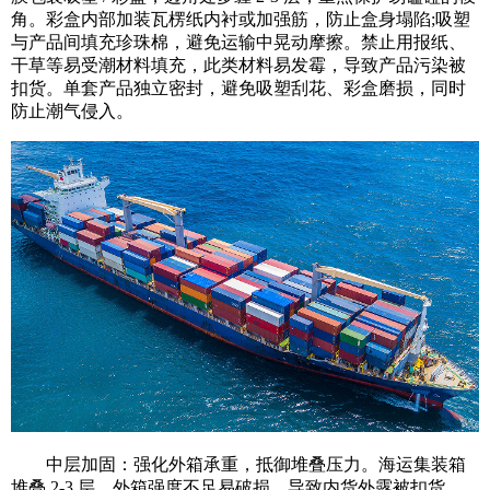
角。彩盒内部加装瓦楞纸内衬或加强筋，防止盒身塌陷;吸塑
与产品间填充珍珠棉，避免运输中晃动摩擦。禁止用报纸、
干草等易受潮材料填充，此类材料易发霉，导致产品污染被
扣货。单套产品独立密封，避免吸塑刮花、彩盒磨损，同时
防止潮气侵入。
中层加固：强化外箱承重，抵御堆叠压力。海运集装箱
堆叠 2-3 层，外箱强度不足易破损，导致内货外露被扣货。