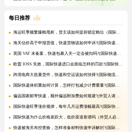
每日推荐
海运旺季频繁爆舱甩柜，货主该如何提前锁定舱位（国际海运干货知识分享）
海关估价高于申报货值，快递货物该如何申诉?(国际快递干货知识分享)
英国 VAT 未备案，快递包裹入关一定会被扣吗?(国际快递干货知识分享)
欧盟 IOSS 失效，国际快递进口会面临怎样的罚款?(国际快递干货知识分享)
跨境电商大批量货件，快递和空运该如何抉择?(国际物流干货知识分享)
国际快递体积重如何计算，怎样打包减少计费重量?(国际快递干货知识分享)
偏远国家邮寄快递，额外偏远附加费如何规避?(外贸人请注意)
国际快递旺季涨价规律，每年几月运费涨幅最高?(国际快递干货知识分享)
国际快递为什么价格差距大，低价渠道靠谱吗（外贸人必看篇）
快递被海关布控查验，怎样准备材料快速申诉解封?(国际快递干货知识分享)