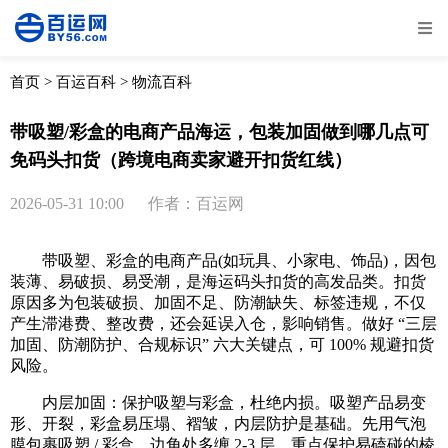
全部
物流资讯
电商资讯
物流百科
首页
>
百运百科
>
物流百科
外贸百科
外贸经验
邮寄经验
重要公告
带吸塑/彩盒的电商产品海运，包装加固做到哪几点可
免码头扣货（跨境电商卖家避开扣货红线）
取消
确定
2026-05-31 10:00
作者：百运网
带吸塑、彩盒的电商产品(如玩具、小家电、饰品)，因包
装薄、易破损、易受潮，是海运码头扣货的高发品类。扣货
原因多为包装破损、加固不足、防潮缺失、标签违规，不仅
产生滞港费、整改费，还会延误入仓，影响销售。做好 “三层
加固、防潮防护、合规标识” 六大关键点，可 100% 规避扣货
风险。
内层加固：保护吸塑与彩盒，杜绝内损。吸塑产品易变
形、开裂，彩盒易压塌、褶皱，内层防护是基础。先用气泡
膜包裹吸塑 / 彩盒，边角处多缠 2-3 层，重点保护易磕碰的棱