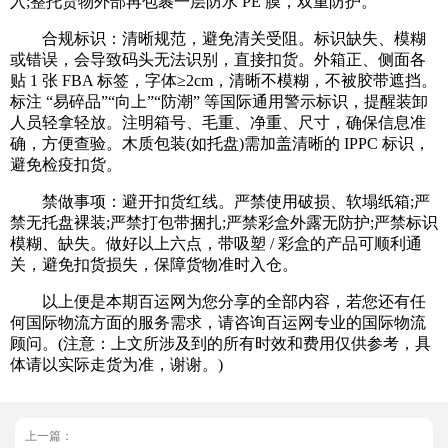
入;整托货物外部再包裹一层防水 PE 膜，双重防护。
合规标识：清晰规范，避免清关受阻。标识缺失、模糊
或错误，会导致码头无法识别，直接扣货。外箱正、侧面各
贴 1 张 FBA 标签，字体≥2cm，清晰不模糊，不被胶带遮挡。
标注 “易碎品”“向上”“防潮” 等国际通用警示标识，提醒装卸
人员轻拿轻放。注明箱号、毛重、净重、尺寸，确保信息准
确，方便查验。木质包装(如托盘)需加盖清晰的 IPPC 标识，
避免检疫扣货。
禁做事项：避开扣货红线。严禁使用破损、软塌纸箱;严
禁无托盘裸装;严禁打包带捆扎;严禁彩盒外露无防护;严禁标识
模糊、缺失。做好以上六点，带吸塑 / 彩盒的产品可顺利通
关，避免扣货损失，保障货物准时入仓。
以上便是本期百运网为您分享的全部内容，若您还有任
何国际物流方面的服务需求，请咨询百运网专业的国际物流
顾问。(注意：上文所涉及到的所有时效和费用仅供参考，具
体请以实际走货为准，谢谢。)
上一篇：