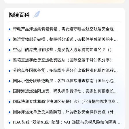
海关查验国际快递，重点检查包裹里哪些内容?(国际快递干货知识分享)
阅读百科
国际快递实木木箱无 IPPC 标识，一定会被海关扣留吗?(国际快递干货知识分享)
快递 AMS、IOSS、VAT 预申报填错，会带来什么麻烦?(国际快递干货知识分享)
带电产品海运集装箱装箱，需要遵守哪些航空航运安全规范?(国际海运干货知识分享)
国际快递低申报被海关查到，一般罚款比例是多少（外贸人请注意）
海运货物部分破损，整柜拆分派送，破损件单独清关的申报实操（不清楚的外贸人看过来）
国际快递品名申报出错，会产生哪些罚款与滞留后果?(外贸人请注意)
空运目的港费用有哪些，是发货人必须提前知道的？（）
国际快递频繁被扣件，到底该如何降低扣关概率?(国际快递干货知识分享)
整箱空运和散货空运收费区别（国际空运干货知识分享）
空运订舱后被航司甩舱，该怎么应急处理（国际空运干货知识分享）
分站点多国家备货，多航线空运分仓出货标准化操作流程（国际空运干货知识分享）
空运货物派送失败，包裹会被如何处置?（不清楚的外贸人看过来）
国际小包分段轨迹断层，各节点异常排查指南（国际小包干货知识分享）
加急国际空运真的能提速，靠谱吗?(国际空运干货知识分享)
国际海运燃油附加费、码头操作费浮动，卖家如何锁定长期稳定运价（跨境电商卖家请注意）
FBA 空运出现丢件破损，理赔流程怎么走（国际空运干货知识分享）
国际快递专线和商业快递区别是什么?（不清楚的跨境电商卖家看过来）
国际海运无单放货风险防范，外贸收款安全操作要点（外贸人必看篇）
FBA 头程 “双清包税” 陷阱：VAT 递延与关税风险如何隔离（亚马逊卖家请注意）