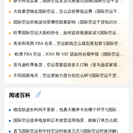
新手跨境卖家，国际空运发货完整避坑指南(国际空运干货知识分享)
大批量货物走国际空运，怎么议价降低运费（国际空运干货知识分享）
国际空运价格波动受哪些因素影响（国际空运干货知识分享）
旺季国际空运大面积排仓，如何提前规避延误?(国际空运干货知识分享)
美东和美西 FBA 仓库，空运航线怎么规划更划算?(国际空运干货知识分享)
欧洲 FBA 空运，IOSS 和 VAT 该如何合规申报（国际空运干货知识分享）
亚马逊旺季备货，空运需要提前多久订舱（亚马逊卖家请注意）
不同国家海关，空运查验力度分别怎么样?(国际空运干货知识分享)
空运混装货物一件违规，整票都会被扣吗?(国际空运干货知识分享)
阅读百科
空运货物 AMS、ENS 预申报填错有什么后果?(国际空运干货知识分享)
空运品名申报错误，会面临哪些罚款与处罚?(国际空运干货知识分享)
物流轨迹长时间不更新，包裹大概率卡在哪个环节?(国际快递干货知识分享)
国际空运货物被扣，最快多久可以清关放行?(国际空运干货知识分享)
国际空运提单电放和正本放货适用场景，赊账订单怎么锁货权（跨境电商卖家请注意）
国际空运计费重与实际重、体积重怎么换算（国际空运干货知识分享）
直飞国际空运和中转空运时效差几天?(国际空运时效详解)