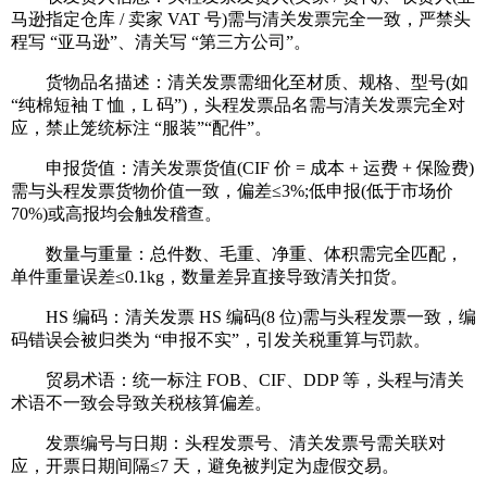
马逊指定仓库 / 卖家 VAT 号)需与清关发票完全一致，严禁头
程写 “亚马逊”、清关写 “第三方公司”。
货物品名描述：清关发票需细化至材质、规格、型号(如
“纯棉短袖 T 恤，L 码”)，头程发票品名需与清关发票完全对
应，禁止笼统标注 “服装”“配件”。
申报货值：清关发票货值(CIF 价 = 成本 + 运费 + 保险费)
需与头程发票货物价值一致，偏差≤3%;低申报(低于市场价
70%)或高报均会触发稽查。
数量与重量：总件数、毛重、净重、体积需完全匹配，
单件重量误差≤0.1kg，数量差异直接导致清关扣货。
HS 编码：清关发票 HS 编码(8 位)需与头程发票一致，编
码错误会被归类为 “申报不实”，引发关税重算与罚款。
贸易术语：统一标注 FOB、CIF、DDP 等，头程与清关
术语不一致会导致关税核算偏差。
发票编号与日期：头程发票号、清关发票号需关联对
应，开票日期间隔≤7 天，避免被判定为虚假交易。