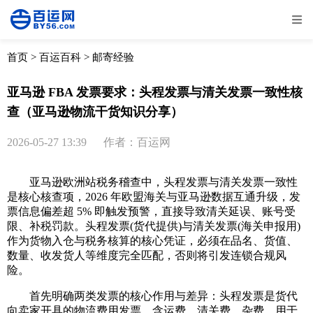
全部
物流资讯
电商资讯
物流百科
首页
>
百运百科
>
邮寄经验
外贸百科
外贸经验
邮寄经验
重要公告
亚马逊 FBA 发票要求：头程发票与清关发票一致性核
查（亚马逊物流干货知识分享）
取消
确定
2026-05-27 13:39
作者：百运网
亚马逊欧洲站税务稽查中，头程发票与清关发票一致性
是核心核查项，2026 年欧盟海关与亚马逊数据互通升级，发
票信息偏差超 5% 即触发预警，直接导致清关延误、账号受
限、补税罚款。头程发票(货代提供)与清关发票(海关申报用)
作为货物入仓与税务核算的核心凭证，必须在品名、货值、
数量、收发货人等维度完全匹配，否则将引发连锁合规风
险。
首先明确两类发票的核心作用与差异：头程发票是货代
向卖家开具的物流费用发票，含运费、清关费、杂费，用于