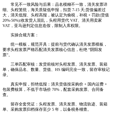
常见不一致风险与后果：品名模糊不一致，清关发票详
细、头程笼统，海关质疑低申报，扣货 7-15 天;货值偏差过
大，清关低报、头程高报，被认定为偷税，补税 + 罚款(货值
20%-50%);收发货人混乱，头程用货代 VAT、清关用卖家
VAT，亚马逊判定信息造假，限制入库权限。
实操合规方案：
统一模板，规范开具：提前与货代确认清关发票模板，
要求头程发票严格匹配清关发票核心信息，杜绝 “阴阳发
票”。
三单匹配审核：发货前核对头程发票、清关发票、装箱
单，确保品名、数量、货值、HS 编码完全一致，留存审核记
录。
真实申报，拒绝低报：清关货值按采购价 + 国内运费 +
包装费核算，不低于市场价 70%，配套采购发票、合同备
查。
留存全套凭证：头程发票、清关发票、物流轨迹、装箱
单、采购发票归档保存至少 5 年，以备税务稽查。