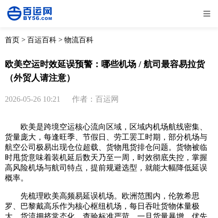
全部
物流资讯
电商资讯
物流百科
首页
>
百运百科
>
物流百科
外贸百科
外贸经验
邮寄经验
重要公告
欧美空运时效延误预警：哪些机场 / 航司最容易拉货
（外贸人请注意）
取消
确定
2026-05-26 10:21
作者：百运网
欧美是跨境空运核心流向区域，区域内机场航线密集、
货量庞大，每逢旺季、节假日、劳工罢工时期，部分机场与
航空公司极易出现仓位超载、货物甩货排仓问题。货物被临
时甩货意味着装机延后数天乃至一周，时效彻底失控，掌握
高风险机场与航司特点，提前规避选型，就能大幅降低延误
概率。
先梳理欧美高频易延误机场。欧洲范围内，伦敦希思
罗、巴黎戴高乐作为核心枢纽机场，每日吞吐货物体量极
大，货流拥挤常态化，查验标准严苛，一旦货量暴增，优先