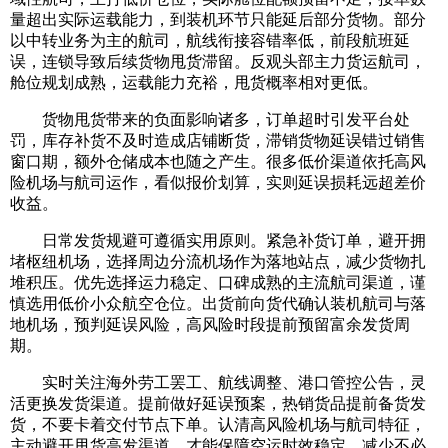
量超出实际运载能力，到装机环节只能延后部分货物。部分
以中转业务为主的航司，航线衔接容错率低，前段航班延
误，连锁导致后续货物甩货滞留。反观头部主力货运航司，
舱位规划成熟，运载能力充裕，甩货概率相对更低。
货物甩货带来的负面影响诸多，订单超时引发平台处
罚，库存补货不及时造成店铺断货，滞销货物延误错过销售
窗口期，额外仓储成本也随之产生。很多低价渠道依托高风
险机场与航司运作，看似报价划算，实则延误损耗远超差价
收益。
日常发货规避可遵循实用原则。紧急补货订单，避开拥
堵枢纽机场，选择周边分流机场作为落地站点，减少货物扎
堆积压。优先选择运力稳定、口碑成熟的主流航司渠道，谨
慎选用低价小众航空仓位。出货前向货代确认装机航司与落
地机场，预判延误风险，高风险时段提前预留富余发货周
期。
实时关注海外劳工罢工、航线调整、港口管控公告，灵
活更换发货渠道。提前做好延误预案，热销货品提前备货发
货，不要卡着交付节点下单。认清高风险机场与航司特征，
主动避开甩货高发渠道，才能保障空运时效稳定，减少不必