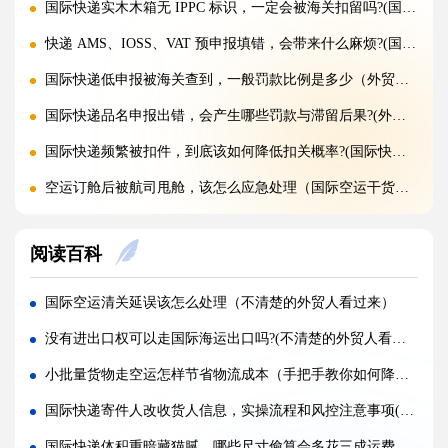
国际快递实木木箱无 IPPC 标识，一定会被海关扣留吗?(国际快递干货知识分享)
快递 AMS、IOSS、VAT 预申报填错，会带来什么麻烦?(国际快递干货知识分享)
国际快递低申报被海关查到，一般罚款比例是多少（外贸人请注意）
国际快递品名申报出错，会产生哪些罚款与滞留后果?(外贸人请注意)
国际快递频繁被扣件，到底该如何降低扣关概率?(国际快递干货知识分享)
空运订舱后被航司甩舱，该怎么应急处理（国际空运干货知识分享）
空运货物派送失败，包裹会被如何处置?（不清楚的外贸人看过来）
阅读百科
加急国际空运真的能提速，靠谱吗?(国际空运干货知识分享)
FBA 空运出现丢件破损，理赔流程怎么走（国际空运干货知识分享）
国际空运清关延误该怎么处理（不清楚的外贸人看过来）
FBA 空运头程该怎么挑选靠谱物流货代（国际空运干货知识分享）
没有进出口权可以走国际海运出口吗?(不清楚的外贸人看过来)
FBA 空运货物超重超尺寸会产生哪些附加费?(不清楚的亚马逊卖家看过来)
小批量货物走空运怎样节省物流成本（手把手教你如何降低国际空运费）
亚马逊 FBA 空运，空派和纯空运该怎么选择?(不清楚的亚马逊卖家看过来)
国际快递寄件人改收货人信息，实操流程和风控注意事项(国际快递干货知识分享)
空运货物被海关布控，如何快速提交材料申诉（国际空运干货知识分享）
国际快递体积重暗藏猫腻，哪些尺寸偷算会多花三成运费（跨境电商卖家请注意）